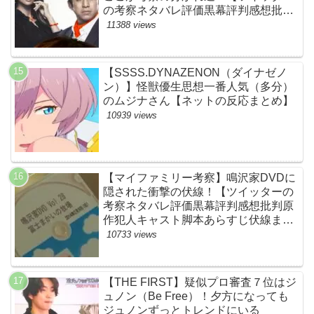
の考察ネタバレ評価黒幕評判感想批判
原作犯人キャスト脚本あらすじ伏線ま
11388 views
とめ】
【SSSS.DYNAZENON（ダイナゼノ
ン）】怪獣優生思想一番人気（多分）
のムジナさん【ネットの反応まとめ】
10939 views
【マイファミリー考察】鳴沢家DVDに
隠された衝撃の伏線！【ツイッターの
考察ネタバレ評価黒幕評判感想批判原
作犯人キャスト脚本あらすじ伏線まと
め】
10733 views
【THE FIRST】疑似プロ審査７位はジ
ュノン（Be Free）！夕方になっても
ジュノンずっとトレンドにいる