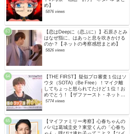
め】
5876 views
【恋はDeepに（恋ぷに）】石原さとみ
はなぜ指に、はあっと息を吹きかける
のか？【ネットの考察感想まとめ】
5826 views
【THE FIRST】疑似プロ審査１位はソ
ウタ（SOTA)（Be Free）！マイク離
してちょっと怒られてたけど１位！お
めでとう！【ザファースト・ネットの
ネタバレ感想考察まとめ・スッキリ・
5774 views
BE:FIRST・ビーファースト】
【マイファミリー考察】心春ちゃんの
パパは葛城圭史？東堂くんの「心春ち
ゃん」呼びは連れ子ってこと？【ツイ