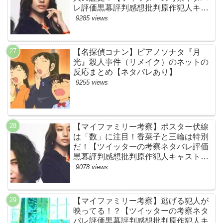
レ評価黒幕評判感想批判原作犯人キャ
スト脚本あらすじ伏線まとめ・高橋メ
9285 views
アリージュン】
【名探偵コナン】ピアノソナタ『月
光』殺人事件（リメイク）のネットの
反応まとめ【ネタバレあり】
9255 views
【マイファミリー考察】ポスター伏線
は「数」に注目！香菜子と三輪は特別
だ！【ツイッターの考察ネタバレ評価
黒幕評判感想批判原作犯人キャスト脚
本あらすじ伏線まとめ】
9078 views
【マイファミリー考察】逃げる犯人が
映ってる！？【ツイッターの考察ネタ
バレ評価黒幕評判感想批判原作犯人キ