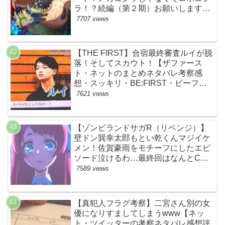
ラ！？続編（第２期）お願いします！
【ネットの考察ネタバレ感想まとめ・
7707 views
最終回】
【THE FIRST】合宿最終審査ルイが脱
落！そしてスカウト！【ザファース
ト・ネットのまとめネタバレ考察感
想・スッキリ・BE:FIRST・ビーファ
ースト】
7621 views
【ゾンビランドサガR（リベンジ）】
壁ドン巽幸太郎もとい乾くんマジイケ
メン！佐賀豪雨をモチーフにしたエピ
ソード泣けるわ…最終回はなんとCM
なし27分ノンストップ放送！すごすぎ
7589 views
る！【ネットの感想ネタバレ考察まと
め・第11話・ゾンサガ】
【真犯人フラグ考察】二宮さん別の女
優になりすましてしまうwww【ネッ
ト・ツイッターの考察ネタバレ感想評