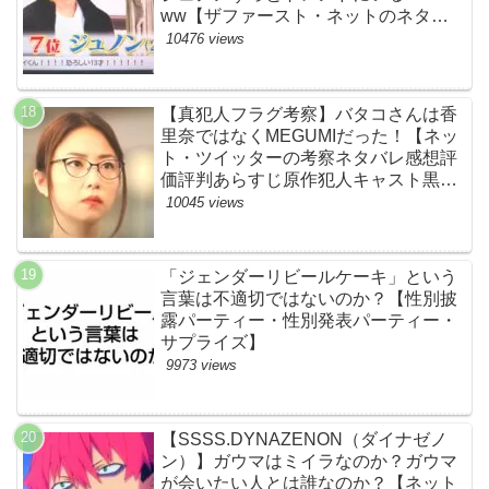
ww【ザファースト・ネットのネタバ
レ感想考察まとめ・スッキリ・
10476 views
BE:FIRST・ビーファースト】
【真犯人フラグ考察】バタコさんは香
里奈ではなくMEGUMIだった！【ネッ
ト・ツイッターの考察ネタバレ感想評
価評判あらすじ原作犯人キャスト黒幕
伏線まとめ】
10045 views
「ジェンダーリビールケーキ」という
言葉は不適切ではないのか？【性別披
露パーティー・性別発表パーティー・
サプライズ】
9973 views
【SSSS.DYNAZENON（ダイナゼノ
ン）】ガウマはミイラなのか？ガウマ
が会いたい人とは誰なのか？【ネット