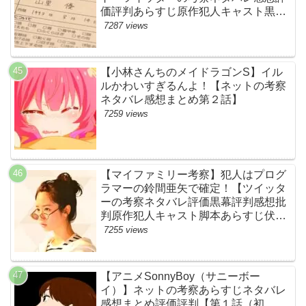
価評判あらすじ原作犯人キャスト黒幕
伏線まとめ・山里亮太・蒼井優】
7287 views
【小林さんちのメイドラゴンS】イル
ルかわいすぎるんよ！【ネットの考察
ネタバレ感想まとめ第２話】
7259 views
【マイファミリー考察】犯人はプログ
ラマーの鈴間亜矢で確定！【ツイッタ
ーの考察ネタバレ評価黒幕評判感想批
判原作犯人キャスト脚本あらすじ伏線
まとめ・藤間爽子】
7255 views
【アニメSonnyBoy（サニーボー
イ）】ネットの考察あらすじネタバレ
感想まとめ評価評判【第１話（初