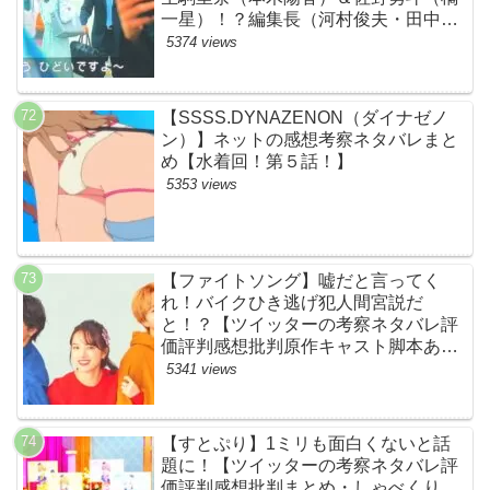
一星）！？編集長（河村俊夫・田中哲
司説も？【ネット・ツイッターの考察
5374 views
ネタバレ感想評価評判あらすじ原作犯
人キャスト黒幕伏線まとめ】
【SSSS.DYNAZENON（ダイナゼノ
ン）】ネットの感想考察ネタバレまと
め【水着回！第５話！】
5353 views
【ファイトソング】嘘だと言ってく
れ！バイクひき逃げ犯人間宮説だ
と！？【ツイッターの考察ネタバレ評
価評判感想批判原作キャスト脚本あら
すじ伏線まとめ犯人黒幕・ドラマ・交
5341 views
通事故・間宮祥太朗・清原果耶・菊池
風磨】
【すとぷり】1ミリも面白くないと話
題に！【ツイッターの考察ネタバレ評
価評判感想批判まとめ・しゃべくり