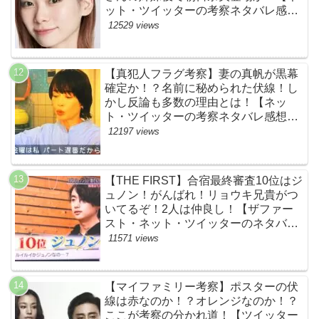
ット・ツイッターの考察ネタバレ感想
評価評判あらすじ原作犯人キャスト黒
12529 views
幕伏線まとめ】
【真犯人フラグ考察】妻の真帆が黒幕
確定か！？名前に秘められた伏線！し
かし反論も多数の理由とは！【ネッ
ト・ツイッターの考察ネタバレ感想評
価評判あらすじ原作犯人キャスト黒幕
12197 views
伏線まとめ】
【THE FIRST】合宿最終審査10位はジ
ュノン！がんばれ！リョウキ兄貴がつ
いてるぞ！2人は仲良し！【ザファー
スト・ネット・ツイッターのネタバレ
考察まとめ感想評価評判・スッキリ・
11571 views
BE:FIRST・ビーファースト・
JUNON・RYOKI】
【マイファミリー考察】ポスターの伏
線は赤なのか！？オレンジなのか！？
ここが考察の分かれ道！【ツイッター