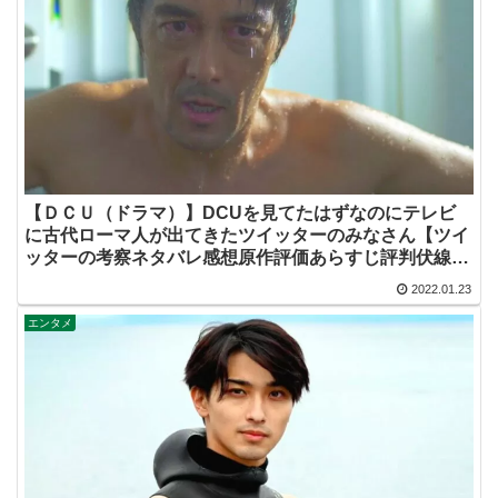
【ＤＣＵ（ドラマ）】DCUを見てたはずなのにテレビ
に古代ローマ人が出てきたツイッターのみなさん【ツイ
ッターの考察ネタバレ感想原作評価あらすじ評判伏線キ
ャスト批判脚本犯人黒幕まとめ・横浜流星・阿部寛・日
2022.01.23
曜劇場・ＴＢＳ・テルマエロマエ】
エンタメ