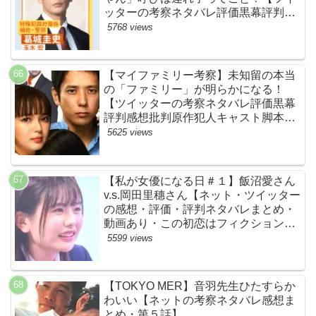
ッターの考察ネタバレ評価黒幕評判感
想批判原作犯人キャスト脚本あらすじ
5768 views
伏線まとめ】
【マイファミリー考察】未知留の本当
の「ファミリー」が明らかになる！
【ツイッターの考察ネタバレ評価黒幕
評判感想批判原作犯人キャスト脚本あ
らすじ伏線まとめ】
5625 views
【私が女優になる日＃１】飯沼愛さん
v.s.岡田里穗さん【ネット・ツイッター
の感想・評価・評判ネタバレまとめ・
動画あり・この初恋はフィクションで
す・初恋Ｆ】
5599 views
【TOKYO MER】音羽先生ひたすらか
わいい【ネットの考察ネタバレ感想ま
とめ・第５話】