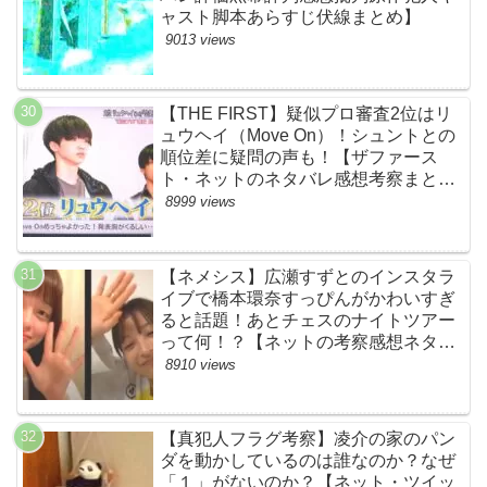
ャスト脚本あらすじ伏線まとめ】
9013 views
【THE FIRST】疑似プロ審査2位はリ
ュウヘイ（Move On）！シュントとの
順位差に疑問の声も！【ザファース
ト・ネットのネタバレ感想考察まと
め・スッキリ・BE:FIRST・ビーファ
8999 views
ースト】
【ネメシス】広瀬すずとのインスタラ
イブで橋本環奈すっぴんがかわいすぎ
ると話題！あとチェスのナイトツアー
って何！？【ネットの考察感想ネタバ
レまとめ【第９話】
8910 views
【真犯人フラグ考察】凌介の家のパン
ダを動かしているのは誰なのか？なぜ
「１」がないのか？【ネット・ツイッ