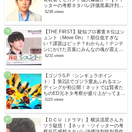
ッターの考察ネタバレ評価黒幕評判感
想批判原作犯人キャスト脚本あらすじ
5238 views
伏線まとめ】
【THE FIRST】疑似プロ審査８位はシ
ュント（Move On）！順位低すぎな
い？課題はピッチ？わからん！テンテ
ンにかけた言葉にみんなの魂が震えて
ます…【ザファースト・ネットのネタ
5231 views
バレ感想考察まとめ・スッキリ・
BE:FIRST・ビーファースト】
【ゴジラS.P〈シンギュラポイン
ト〉】第2話でゴジラ愛あふれるエン
ディングが初公開！ネットでは賢者た
ちのED元ネタ考察が盛り上がってま
す！モスラやメカゴジラ（機龍）も登
5115 views
場！【ネットTwitterの考察・評判・評
価・感想・ネタバレまとめ】
【ＤＣＵ（ドラマ）】横浜流星さんカ
ツラ疑惑！【ネット・ツイッターの考
察反応感想ネタバレ評価評判批判原作