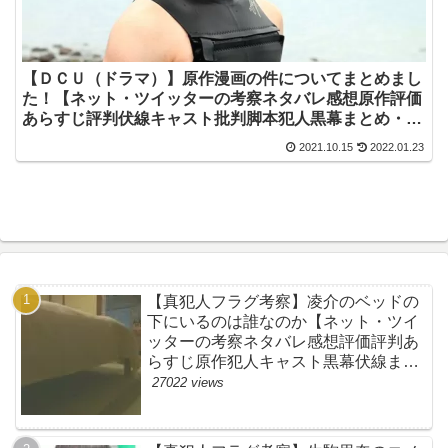
【ＤＣＵ（ドラマ）】原作漫画の件についてまとめまし
た！【ネット・ツイッターの考察ネタバレ感想原作評価
あらすじ評判伏線キャスト批判脚本犯人黒幕まとめ・横
浜流星・阿部寛・日曜劇場・ＴＢＳ】
2021.10.15
2022.01.23
【真犯人フラグ考察】凌介のベッドの
下にいるのは誰なのか【ネット・ツイ
ッターの考察ネタバレ感想評価評判あ
らすじ原作犯人キャスト黒幕伏線まと
め】
27022 views