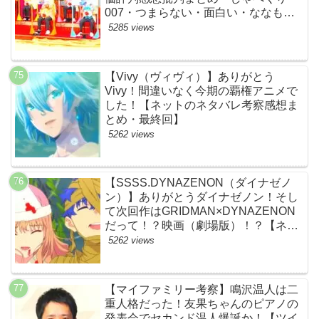
007・つまらない・面白い・ななも
り。・ジェル・さとみ・ころん・るぅ
5285 views
と・莉犬・すとろべりーぷりんす・ツ
イキャス】
【Vivy（ヴィヴィ）】ありがとう
Vivy！間違いなく今期の覇権アニメで
した！【ネットのネタバレ考察感想ま
とめ・最終回】
5262 views
【SSSS.DYNAZENON（ダイナゼノ
ン）】ありがとうダイナゼノン！そし
て次回作はGRIDMAN×DYNAZENON
だって！？映画（劇場版）！？【ネッ
トの考察ネタバレ感想まとめ・最終
5262 views
回】
【マイファミリー考察】鳴沢温人は二
重人格だった！友果ちゃんのピアノの
発表会でセカンド温人爆誕か！【ツイ