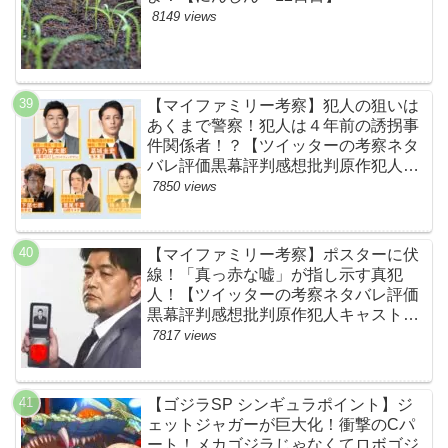
8149 views
【マイファミリー考察】犯人の狙いは
あくまで警察！犯人は４年前の誘拐事
件関係者！？【ツイッターの考察ネタ
バレ評価黒幕評判感想批判原作犯人キ
ャスト脚本あらすじ伏線まとめ】
7850 views
【マイファミリー考察】ポスターに伏
線！「真っ赤な嘘」が指し示す真犯
人！【ツイッターの考察ネタバレ評価
黒幕評判感想批判原作犯人キャスト脚
本あらすじ伏線まとめ・吉乃栄太郎】
7817 views
【ゴジラSP シンギュラポイント】ジ
ェットジャガーが巨大化！衝撃のCパ
ート！メカゴジラじゃなくてロボゴジ