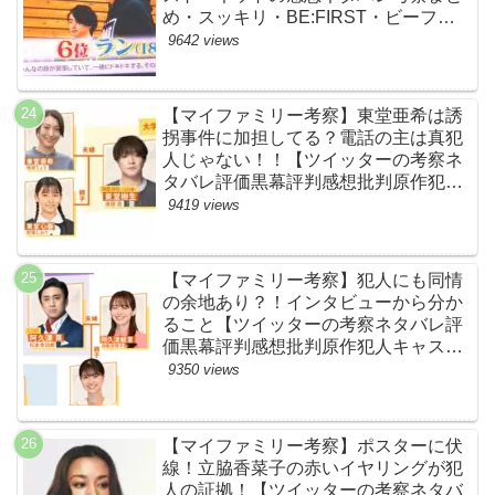
め・スッキリ・BE:FIRST・ビーファ
ースト】
9642 views
【マイファミリー考察】東堂亜希は誘
拐事件に加担してる？電話の主は真犯
人じゃない！！【ツイッターの考察ネ
タバレ評価黒幕評判感想批判原作犯人
キャスト脚本あらすじ伏線まとめ】
9419 views
【マイファミリー考察】犯人にも同情
の余地あり？！インタビューから分か
ること【ツイッターの考察ネタバレ評
価黒幕評判感想批判原作犯人キャスト
脚本あらすじ伏線まとめ】
9350 views
【マイファミリー考察】ポスターに伏
線！立脇香菜子の赤いイヤリングが犯
人の証拠！【ツイッターの考察ネタバ