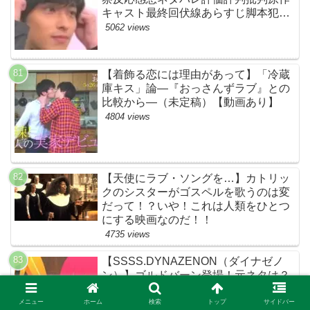
キャスト最終回伏線あらすじ脚本犯人
黒幕まとめ・着飾る恋には理由があっ
5062 views
て・ウィッグ】
【着飾る恋には理由があって】「冷蔵
庫キス」論―『おっさんずラブ』との
比較から―（未定稿）【動画あり】
4804 views
【天使にラブ・ソングを…】カトリッ
クのシスターがゴスペルを歌うのは変
だって！？いや！これは人類をひとつ
にする映画なのだ！！
4735 views
【SSSS.DYNAZENON（ダイナゼノ
ン）】ゴルドバーン登場！元ネタは？
ネットの感想ネタバレ考察まとめ【第
９回】
メニュー
ホーム
検索
トップ
サイドバー