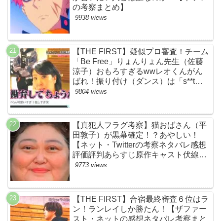
の考察まとめ】
9938 views
【THE FIRST】疑似プロ審査！チーム
「Be Free」りょんりょん先生（佐藤
涼子）おもろすぎるwwレオくんがん
ばれ！振り付け（ダンス）は「s**t
kingz」のOguri・Kazuki！豪華！【ネ
9804 views
ットのネタバレ感想考察評判評価まと
め・ザファースト・スッキリ・
BE:FIRST・ビーファースト】
【真犯人フラグ考察】猫おばさん（平
田敦子）が黒幕確定！？あやしい！
【ネット・Twitterの考察ネタバレ感想
評価評判あらすじ原作キャスト伏線ま
とめ】
9773 views
【THE FIRST】合宿最終審査６位はラ
ン！ランレイしか勝たん！【ザファー
スト・ネットの感想ネタバレ考察まと