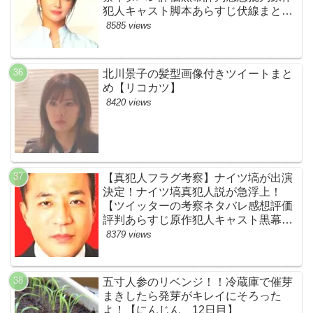
犯人キャスト脚本あらすじ伏線まと
め・多部未華子】
8585 views
北川景子の髪型画像付きツイートまと
め【リコカツ】
8420 views
【真犯人フラグ考察】ナイツ塙が出演
決定！ナイツ塙真犯人説が急浮上！
【ツイッターの考察ネタバレ感想評価
評判あらすじ原作犯人キャスト黒幕伏
線まとめ】
8379 views
五寸人参のリベンジ！！冷蔵庫で催芽
まきしたら発芽がキレイにそろった
よ！【にんじん 12日目】