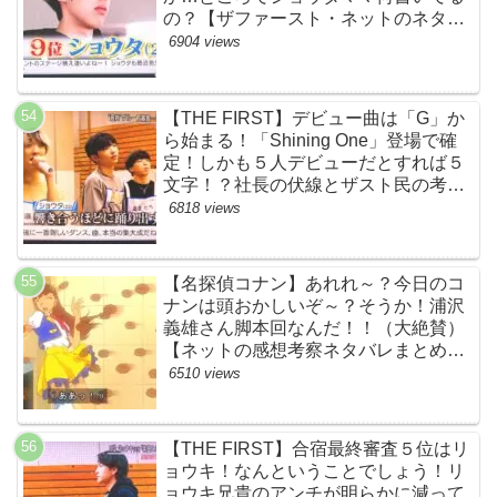
の？【ザファースト・ネットのネタバ
レ感想考察まとめ・スッキリ・
6904 views
BE:FIRST・ビーファースト】
【THE FIRST】デビュー曲は「G」か
ら始まる！「Shining One」登場で確
定！しかも５人デビューだとすれば５
文字！？社長の伏線とザスト民の考察
すげーよ…鳥肌立ったわ…【シャイニ
6818 views
ングワン・スッキリ・ネットの感想ネ
タバレ考察まとめ・ザファースト・
BMSG・BE:FIRST・ビーファース
【名探偵コナン】あれれ～？今日のコ
ト】
ナンは頭おかしいぞ～？そうか！浦沢
義雄さん脚本回なんだ！！（大絶賛）
【ネットの感想考察ネタバレまとめ・
笑顔を消したアイドル】
6510 views
【THE FIRST】合宿最終審査５位はリ
ョウキ！なんということでしょう！リ
ョウキ兄貴のアンチが明らかに減って