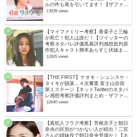
ルの件も尾を引いてます！【ザファー
スト・ネットのネタバレ感想考察まと
13039 views
め・スッキリ・BE:FIRST・ビーファ
ースト】
【マイファミリー考察】香菜子と三輪
が死亡！犯人は誰だ！【ツイッターの
考察ネタバレ評価黒幕評判感想批判原
作犯人キャスト脚本あらすじ伏線まと
め】
12925 views
【THE FIRST】ナオキ・シュンスケ・
タイキが脱落…４次審査 富士山合宿
第１ステージ【ネットTwitterのネタバ
レ感想考察評価評判まとめ・ザファー
スト・スッキリ・BE:FIRST・ビーフ
12640 views
ァースト】
【真犯人フラグ考察】芳根京子と朝日
奈央の区別がつかない人が続出！二宮
さんの姉妹役で朝日奈央登場か！【ネ