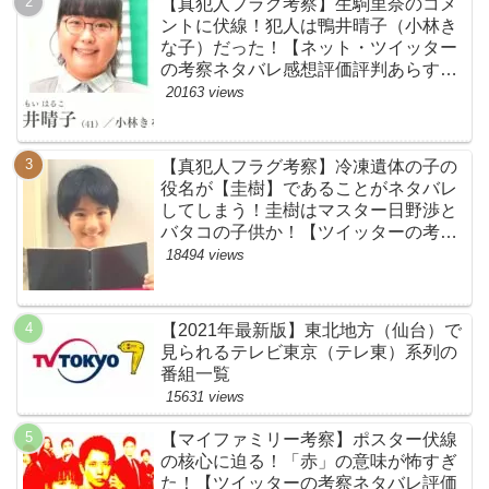
【真犯人フラグ考察】生駒里奈のコメ
ントに伏線！犯人は鴨井晴子（小林き
な子）だった！【ネット・ツイッター
の考察ネタバレ感想評価評判あらすじ
原作犯人キャスト黒幕伏線まとめ・鴨
20163 views
居晴子】
【真犯人フラグ考察】冷凍遺体の子の
役名が【圭樹】であることがネタバレ
してしまう！圭樹はマスター日野渉と
バタコの子供か！【ツイッターの考察
ネタバレ感想評価評判あらすじ原作犯
18494 views
人キャスト黒幕伏線まとめ】
【2021年最新版】東北地方（仙台）で
見られるテレビ東京（テレ東）系列の
番組一覧
15631 views
【マイファミリー考察】ポスター伏線
の核心に迫る！「赤」の意味が怖すぎ
た！【ツイッターの考察ネタバレ評価