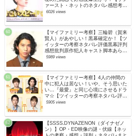
ァースト・ネットのネタバレ感想考察
まとめ・スッキリ・BE:FIRST・ビー
6026 views
ファースト】
【マイファミリー考察】三輪碧（賀来
賢人）があやしい！黒幕確定か！【ツ
イッターの考察ネタバレ評価黒幕評判
感想批判原作犯人キャスト脚本あらす
じ伏線まとめ】
5989 views
【マイファミリー考察】4人の仲間の
中に犯人は居ない！いや、そう思いた
い…『最愛』と同じ心境にさせるドラ
マ☆【ツイッターの考察ネタバレ評価
黒幕評判感想批判原作犯人キャスト脚
5905 views
本あらすじ伏線まとめ】
【SSSS.DYNAZENON（ダイナゼノ
ン）】OP・ED映像の謎・伏線【ネッ
トの考察・感想・評判・ネタバレまと