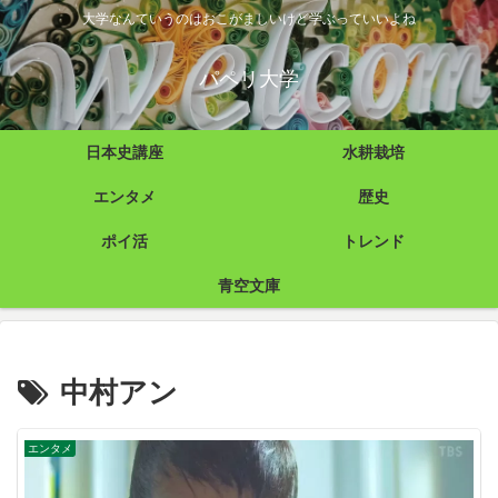
大学なんていうのはおこがましいけど学ぶっていいよね
パペリ大学
日本史講座
水耕栽培
エンタメ
歴史
ポイ活
トレンド
青空文庫
中村アン
エンタメ