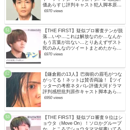
価あらすじ評判キャスト犯人脚本原作
黒幕伏線まとめ・大ちゃん・梨央・加
6970 views
瀬さん・優・桑子・左利き・南京錠・
軍手】
【THE FIRST】疑似プロ審査テンが脱
落…いや…これは解放なのか…なんか
もう言葉が出ない…とりあえずザスト
民のみんなのツイートまとめたから見
て…【ザファースト・ネットのネタバ
6970 views
レ感想考察まとめ・スッキリ・
BE:FIRST・ビーファースト】
【鎌倉殿の13人】巴御前の眉毛がつな
がってる！ネットは賛否両論！【ツイ
ッターの考察ネタバレ評価大河ドラマ
評判感想批判原作キャスト脚本あらす
じ伏線まとめ犯人黒幕・秋元才加】
6950 views
【THE FIRST】疑似プロ審査９位はシ
ョウタ（Move On）！ソロかグループ
か…ところでショウタママ何書いてる