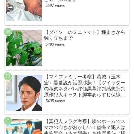
5597 views
【ダイソーのミニトマト】種まきから
独り立ちまで
5490 views
【マイファミリー考察】葛城（玉木
宏）黒幕説が話題沸騰！【ツイッター
の考察ネタバレ評価黒幕評判感想批判
原作犯人キャスト脚本あらすじ伏線ま
とめ】
5405 views
【真犯人フラグ考察】駅のホームでス
マホの向きがおかしい！盗撮？犯人は
生駒里奈（本木陽香）＆佐野勇斗（橘