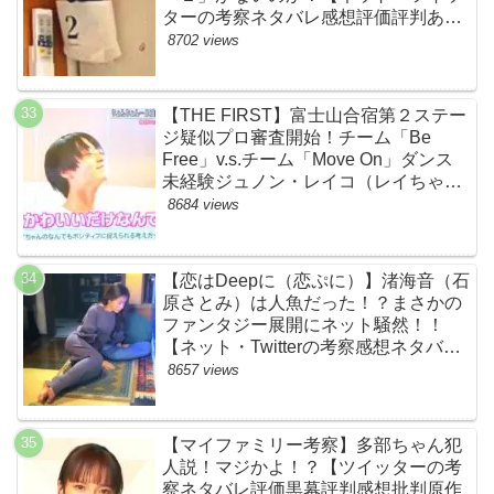
ターの考察ネタバレ感想評価評判あら
すじ原作犯人キャスト黒幕伏線まと
8702 views
め】
【THE FIRST】富士山合宿第２ステー
ジ疑似プロ審査開始！チーム「Be
Free」v.s.チーム「Move On」ダンス
未経験ジュノン・レイコ（レイちゃ
ん）頑張れ！ルイルイかわいすぎる
8684 views
ww【ネットのネタバレ感想考察まと
め・ザファースト・スッキリ・
BE:FIRST・ビーファースト】
【恋はDeepに（恋ぷに）】渚海音（石
原さとみ）は人魚だった！？まさかの
ファンタジー展開にネット騒然！！
【ネット・Twitterの考察感想ネタバレ
評価評判あらすじまとめ】
8657 views
【マイファミリー考察】多部ちゃん犯
人説！マジかよ！？【ツイッターの考
察ネタバレ評価黒幕評判感想批判原作