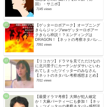
回）・サニボ】
7145 views
【ゲッターロボアーク】オープニング
きららジャンプwwゲッターロボアー
クきらら枠説！？エンディングは
DRAGON！【ネットの考察ネタバレ感
想まとめ・第１話】
7091 views
【リコカツ】ドラマを見てただけなの
に北川景子にカーテンがダサいといわ
れてしまったツイッターのみなさん
【ネットのネタバレ考察感想まとめ】
7011 views
【最愛ドラマ考察】大輝が犯人確定
か！大麻パーティーにも参加！【ネッ
ト・ツイッターの考察ネタバレ感想評