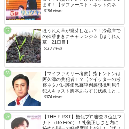
ます！【ザファースト・ネットのネタ
バレ考察まとめ感想・スッキリ・
6184 views
BE:FIRST・ビーファースト・
RYOKI】
ほうれん草が発芽しない？！冷蔵庫で
の催芽まきにチャレンジ☆【ほうれん
草 21日目】
6113 views
【マイファミリー考察】指トントンは
阿久津の共犯者！？【ツイッターの考
察ネタバレ評価黒幕評判感想批判原作
犯人キャスト脚本あらすじ伏線まと
め・松本幸四郎】
6074 views
【THE FIRST】疑似プロ審査３位はマ
ナト（Be Free）！礼儀正しさと内に
秘めた闘志で好感度爆上がり！【ザフ