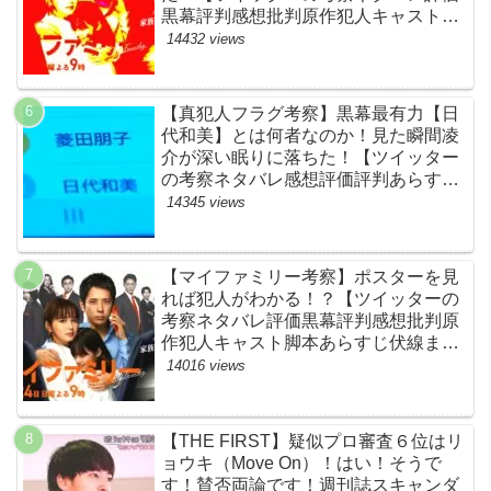
黒幕評判感想批判原作犯人キャスト脚
本あらすじ伏線まとめ】
14432 views
【真犯人フラグ考察】黒幕最有力【日
代和美】とは何者なのか！見た瞬間凌
介が深い眠りに落ちた！【ツイッター
の考察ネタバレ感想評価評判あらすじ
原作犯人キャスト黒幕伏線まとめ】
14345 views
【マイファミリー考察】ポスターを見
れば犯人がわかる！？【ツイッターの
考察ネタバレ評価黒幕評判感想批判原
作犯人キャスト脚本あらすじ伏線まと
め】
14016 views
【THE FIRST】疑似プロ審査６位はリ
ョウキ（Move On）！はい！そうで
す！賛否両論です！週刊誌スキャンダ