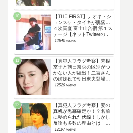
あらすじ伏線まとめ】
【THE FIRST】ナオキ・シ
ュンスケ・タイキが脱落…
４次審査 富士山合宿 第１ス
テージ【ネットTwitterのネ
タバレ感想考察評価評判ま
12640 views
とめ・ザファースト・スッ
キリ・BE:FIRST・ビーフ
ァースト】
【真犯人フラグ考察】芳根
京子と朝日奈央の区別がつ
かない人が続出！二宮さん
の姉妹役で朝日奈央登場
か！【ネット・ツイッター
12529 views
の考察ネタバレ感想評価評
判あらすじ原作犯人キャス
ト黒幕伏線まとめ】
【真犯人フラグ考察】妻の
真帆が黒幕確定か！？名前
に秘められた伏線！しかし
反論も多数の理由とは！
【ネット・ツイッターの考
12197 views