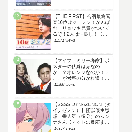
察ネタバレ感想評価評判あ
らすじ原作犯人キャスト黒
幕伏線まとめ】
【THE FIRST】合宿最終審
査10位はジュノン！がんば
れ！リョウキ兄貴がついて
るぞ！2人は仲良し！【ザ
ファースト・ネット・ツイ
11571 views
ッターのネタバレ考察まと
め感想評価評判・スッキ
リ・BE:FIRST・ビーファ
【マイファミリー考察】ポ
ースト・JUNON・
スターの伏線は赤なの
RYOKI】
か！？オレンジなのか！？
ここが考察の分かれ道！
【ツイッターの考察ネタバ
11388 views
レ評価黒幕評判感想批判原
作犯人キャスト脚本あらす
じ伏線まとめ】
【SSSS.DYNAZENON（ダ
イナゼノン）】怪獣優生思
想一番人気（多分）のムジ
ナさん【ネットの反応まと
め】
10937 views