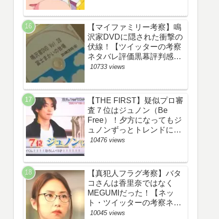
【マイファミリー考察】鳴
沢家DVDに隠された衝撃の
伏線！【ツイッターの考察
ネタバレ評価黒幕評判感想
批判原作犯人キャスト脚本
10733 views
あらすじ伏線まとめ】
【THE FIRST】疑似プロ審
査７位はジュノン（Be
Free）！夕方になってもジ
ュノンずっとトレンドにい
るww【ザファースト・ネッ
10476 views
トのネタバレ感想考察まと
め・スッキリ・
BE:FIRST・ビーファース
【真犯人フラグ考察】バタ
ト】
コさんは香里奈ではなく
MEGUMIだった！【ネッ
ト・ツイッターの考察ネタ
バレ感想評価評判あらすじ
10045 views