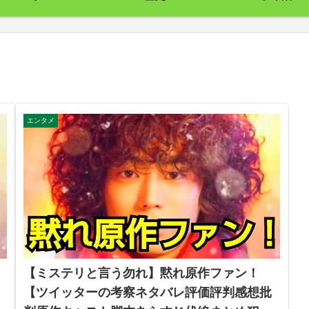
エンタメ
【ミステリと言う勿れ】黙れ原作ファン！
【ツイッターの考察ネタバレ評価評判感想批