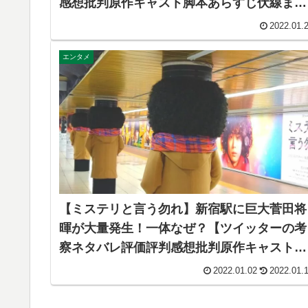
感想批判原作キャスト脚本あらすじ伏線まと
め犯人黒幕・ミステリというなかれ ドラマ
2022.01.
エンタメ
【ミステリと言う勿れ】新宿駅に巨大菅田将
暉が大量発生！一体なぜ？【ツイッターの考
察ネタバレ評価評判感想批判原作キャスト脚
本あらすじ伏線まとめ犯人黒幕・ミステリと
2022.01.02
2022.01.
いうなかれ ドラマ・メトロプロムナード・
告・柱・整くん】