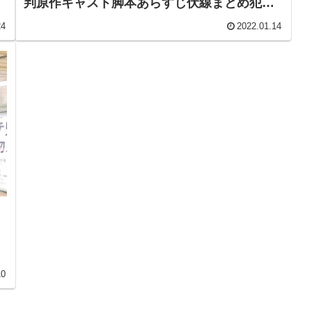
判原作キャスト脚本あらすじ伏線まとめ犯人
】
黒幕・ミステリというなかれ ドラマ】
24
2022.01.14
10
広