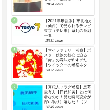
野渉とバタコの子供か！
18494 views
【ツイッターの考察ネタバ
レ感想評価評判あらすじ原
作犯人キャスト黒幕伏線ま
【2021年最新版】東北地方
とめ】
（仙台）で見られるテレビ
東京（テレ東）系列の番組
一覧
15631 views
【マイファミリー考察】ポ
スター伏線の核心に迫る！
「赤」の意味が怖すぎた！
【ツイッターの考察ネタバ
レ評価黒幕評判感想批判原
14432 views
作犯人キャスト脚本あらす
じ伏線まとめ】
【真犯人フラグ考察】黒幕
最有力【日代和美】とは何
者なのか！見た瞬間凌介が
深い眠りに落ちた！【ツイ
ッターの考察ネタバレ感想
14345 views