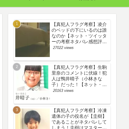
【真犯人フラグ考察】凌介
のベッドの下にいるのは誰
なのか【ネット・ツイッタ
ーの考察ネタバレ感想評価
評判あらすじ原作犯人キャ
27022 views
スト黒幕伏線まとめ】
【真犯人フラグ考察】生駒
里奈のコメントに伏線！犯
人は鴨井晴子（小林きな
子）だった！【ネット・ツ
イッターの考察ネタバレ感
20163 views
想評価評判あらすじ原作犯
人キャスト黒幕伏線まと
め・鴨居晴子】
【真犯人フラグ考察】冷凍
遺体の子の役名が【圭樹】
であることがネタバレして
しまう！圭樹はマスター日