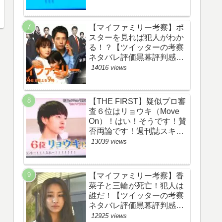
評価評判あらすじ原作犯人
キャスト黒幕伏線まとめ】
【マイファミリー考察】ポ
スターを見れば犯人がわか
る！？【ツイッターの考察
ネタバレ評価黒幕評判感想
批判原作犯人キャスト脚本
14016 views
あらすじ伏線まとめ】
【THE FIRST】疑似プロ審
査６位はリョウキ（Move
On）！はい！そうです！賛
否両論です！週刊誌スキャ
ンダルの件も尾を引いてま
13039 views
す！【ザファースト・ネッ
トのネタバレ感想考察まと
め・スッキリ・
【マイファミリー考察】香
BE:FIRST・ビーファース
菜子と三輪が死亡！犯人は
ト】
誰だ！【ツイッターの考察
ネタバレ評価黒幕評判感想
批判原作犯人キャスト脚本
12925 views