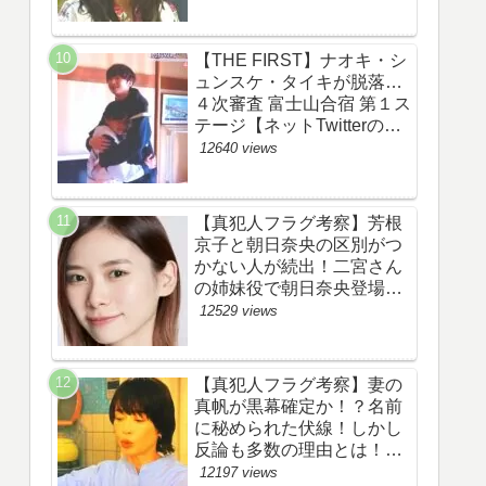
あらすじ伏線まとめ】
【THE FIRST】ナオキ・シ
ュンスケ・タイキが脱落…
４次審査 富士山合宿 第１ス
テージ【ネットTwitterのネ
タバレ感想考察評価評判ま
12640 views
とめ・ザファースト・スッ
キリ・BE:FIRST・ビーフ
ァースト】
【真犯人フラグ考察】芳根
京子と朝日奈央の区別がつ
かない人が続出！二宮さん
の姉妹役で朝日奈央登場
か！【ネット・ツイッター
12529 views
の考察ネタバレ感想評価評
判あらすじ原作犯人キャス
ト黒幕伏線まとめ】
【真犯人フラグ考察】妻の
真帆が黒幕確定か！？名前
に秘められた伏線！しかし
反論も多数の理由とは！
【ネット・ツイッターの考
12197 views