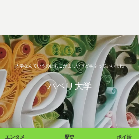
大学なんていうのはおこがましいけど学ぶっていいよね
パペリ大学
エンタメ
歴史
ポイ活