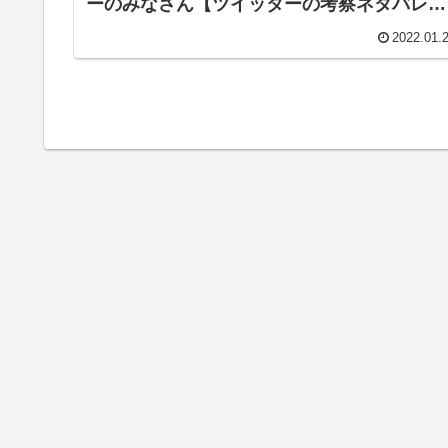
ーのみなさん【ツイッターの考察ネタバレ感
想原作評価あらすじ評判伏線キャスト批判脚
2022.01.
本犯人黒幕まとめ・横浜流星・阿部寛・日曜
劇場・ＴＢＳ・テルマエロマエ】