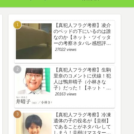
【真犯人フラグ考察】凌介
のベッドの下にいるのは誰
なのか【ネット・ツイッタ
ーの考察ネタバレ感想評価
評判あらすじ原作犯人キャ
27022 views
スト黒幕伏線まとめ】
【真犯人フラグ考察】生駒
里奈のコメントに伏線！犯
人は鴨井晴子（小林きな
子）だった！【ネット・ツ
イッターの考察ネタバレ感
20163 views
想評価評判あらすじ原作犯
人キャスト黒幕伏線まと
め・鴨居晴子】
【真犯人フラグ考察】冷凍
遺体の子の役名が【圭樹】
であることがネタバレして
しまう！圭樹はマスター日