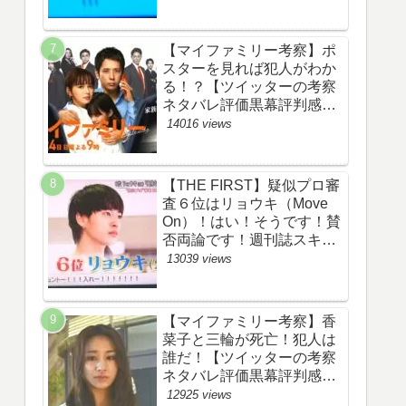
評価評判あらすじ原作犯人
キャスト黒幕伏線まとめ】
【マイファミリー考察】ポ
スターを見れば犯人がわか
る！？【ツイッターの考察
ネタバレ評価黒幕評判感想
批判原作犯人キャスト脚本
14016 views
あらすじ伏線まとめ】
【THE FIRST】疑似プロ審
査６位はリョウキ（Move
On）！はい！そうです！賛
否両論です！週刊誌スキャ
ンダルの件も尾を引いてま
13039 views
す！【ザファースト・ネッ
トのネタバレ感想考察まと
め・スッキリ・
【マイファミリー考察】香
BE:FIRST・ビーファース
菜子と三輪が死亡！犯人は
ト】
誰だ！【ツイッターの考察
ネタバレ評価黒幕評判感想
批判原作犯人キャスト脚本
12925 views