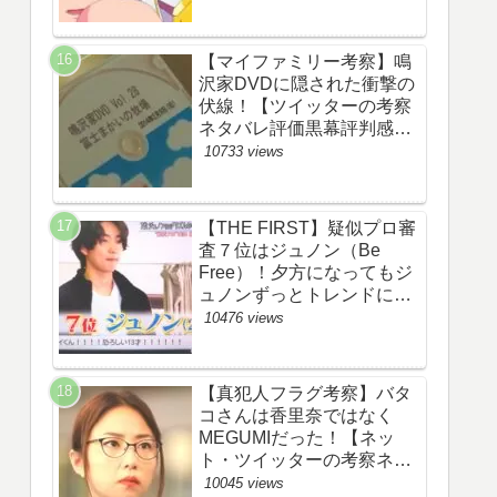
【マイファミリー考察】鳴
沢家DVDに隠された衝撃の
伏線！【ツイッターの考察
ネタバレ評価黒幕評判感想
批判原作犯人キャスト脚本
10733 views
あらすじ伏線まとめ】
【THE FIRST】疑似プロ審
査７位はジュノン（Be
Free）！夕方になってもジ
ュノンずっとトレンドにい
るww【ザファースト・ネッ
10476 views
トのネタバレ感想考察まと
め・スッキリ・
BE:FIRST・ビーファース
【真犯人フラグ考察】バタ
ト】
コさんは香里奈ではなく
MEGUMIだった！【ネッ
ト・ツイッターの考察ネタ
バレ感想評価評判あらすじ
10045 views