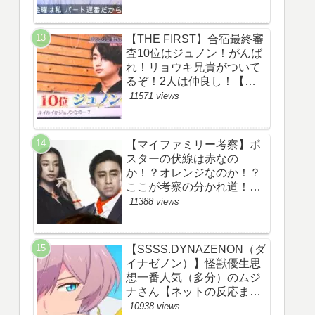
察ネタバレ感想評価評判あ
らすじ原作犯人キャスト黒
幕伏線まとめ】
【THE FIRST】合宿最終審
査10位はジュノン！がんば
れ！リョウキ兄貴がついて
るぞ！2人は仲良し！【ザ
ファースト・ネット・ツイ
11571 views
ッターのネタバレ考察まと
め感想評価評判・スッキ
リ・BE:FIRST・ビーファ
【マイファミリー考察】ポ
ースト・JUNON・
スターの伏線は赤なの
RYOKI】
か！？オレンジなのか！？
ここが考察の分かれ道！
【ツイッターの考察ネタバ
11388 views
レ評価黒幕評判感想批判原
作犯人キャスト脚本あらす
じ伏線まとめ】
【SSSS.DYNAZENON（ダ
イナゼノン）】怪獣優生思
想一番人気（多分）のムジ
ナさん【ネットの反応まと
め】
10938 views