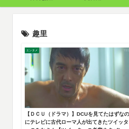
趣里
エンタメ
【ＤＣＵ（ドラマ）】DCUを見てたはずな
にテレビに古代ローマ人が出てきたツイッタ