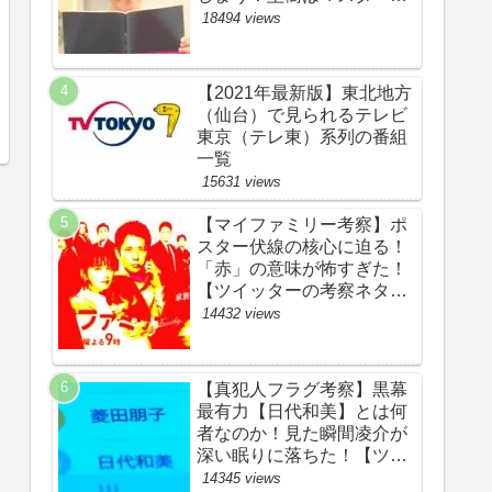
野渉とバタコの子供か！
18494 views
【ツイッターの考察ネタバ
レ感想評価評判あらすじ原
作犯人キャスト黒幕伏線ま
【2021年最新版】東北地方
とめ】
（仙台）で見られるテレビ
東京（テレ東）系列の番組
一覧
15631 views
【マイファミリー考察】ポ
スター伏線の核心に迫る！
「赤」の意味が怖すぎた！
【ツイッターの考察ネタバ
レ評価黒幕評判感想批判原
14432 views
作犯人キャスト脚本あらす
じ伏線まとめ】
【真犯人フラグ考察】黒幕
最有力【日代和美】とは何
者なのか！見た瞬間凌介が
深い眠りに落ちた！【ツイ
ッターの考察ネタバレ感想
14345 views