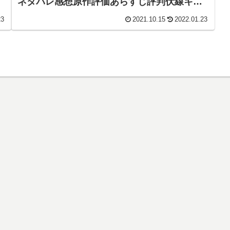
ネタバレ感想原作評価あらすじ評判伏線キャ
スト批判脚本犯人黒幕まとめ・横浜流星・阿
23
2021.10.15
2022.01.23
部寛・日曜劇場・ＴＢＳ】