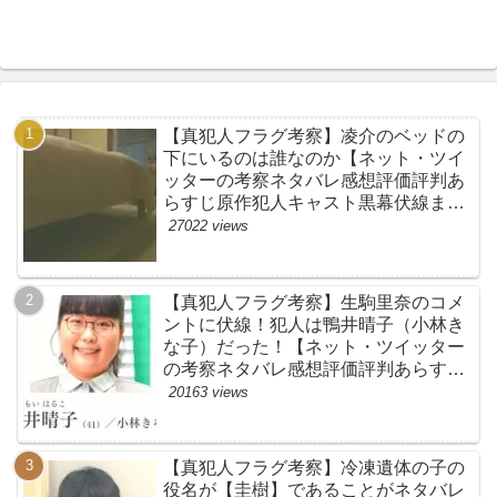
【真犯人フラグ考察】凌介のベッドの
下にいるのは誰なのか【ネット・ツイ
ッターの考察ネタバレ感想評価評判あ
らすじ原作犯人キャスト黒幕伏線まと
め】
27022 views
【真犯人フラグ考察】生駒里奈のコメ
ントに伏線！犯人は鴨井晴子（小林き
な子）だった！【ネット・ツイッター
の考察ネタバレ感想評価評判あらすじ
原作犯人キャスト黒幕伏線まとめ・鴨
20163 views
居晴子】
【真犯人フラグ考察】冷凍遺体の子の
役名が【圭樹】であることがネタバレ