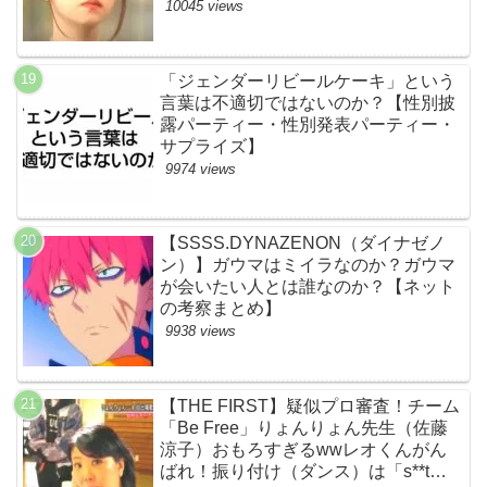
伏線まとめ】
10045 views
「ジェンダーリビールケーキ」という
言葉は不適切ではないのか？【性別披
露パーティー・性別発表パーティー・
サプライズ】
9974 views
【SSSS.DYNAZENON（ダイナゼノ
ン）】ガウマはミイラなのか？ガウマ
が会いたい人とは誰なのか？【ネット
の考察まとめ】
9938 views
【THE FIRST】疑似プロ審査！チーム
「Be Free」りょんりょん先生（佐藤
涼子）おもろすぎるwwレオくんがん
ばれ！振り付け（ダンス）は「s**t