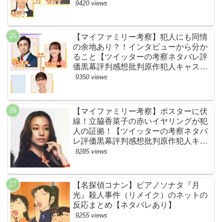
キャスト脚本あらすじ伏線まとめ】
9420 views
【マイファミリー考察】犯人にも同情
の余地あり？！インタビューから分か
ること【ツイッターの考察ネタバレ評
価黒幕評判感想批判原作犯人キャスト
脚本あらすじ伏線まとめ】
9350 views
【マイファミリー考察】ポスターに伏
線！立脇香菜子の赤いイヤリングが犯
人の証拠！【ツイッターの考察ネタバ
レ評価黒幕評判感想批判原作犯人キャ
スト脚本あらすじ伏線まとめ・高橋メ
9285 views
アリージュン】
【名探偵コナン】ピアノソナタ『月
光』殺人事件（リメイク）のネットの
反応まとめ【ネタバレあり】
9255 views