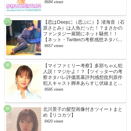
ん）頑張れ！ルイルイかわいすぎる
8684 views
ww【ネットのネタバレ感想考察まと
め・ザファースト・スッキリ・
BE:FIRST・ビーファースト】
【恋はDeepに（恋ぷに）】渚海音（石
原さとみ）は人魚だった！？まさかの
ファンタジー展開にネット騒然！！
【ネット・Twitterの考察感想ネタバレ
評価評判あらすじまとめ】
8657 views
【マイファミリー考察】多部ちゃん犯
人説！マジかよ！？【ツイッターの考
察ネタバレ評価黒幕評判感想批判原作
犯人キャスト脚本あらすじ伏線まと
め・多部未華子】
8585 views
北川景子の髪型画像付きツイートまと
め【リコカツ】
8420 views