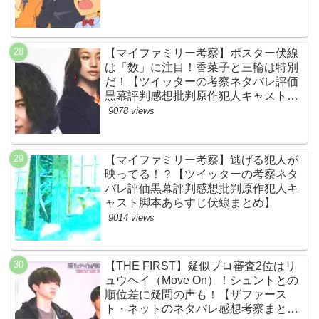
【マイファミリー考察】ポスター伏線
は「数」に注目！香菜子と三輪は特別
だ！【ツイッターの考察ネタバレ評価
黒幕評判感想批判原作犯人キャスト脚
本あらすじ伏線まとめ】
9078 views
【マイファミリー考察】逃げる犯人が
映ってる！？【ツイッターの考察ネタ
バレ評価黒幕評判感想批判原作犯人キ
ャスト脚本あらすじ伏線まとめ】
9014 views
【THE FIRST】疑似プロ審査2位はリ
ュウヘイ（Move On）！シュントとの
順位差に疑問の声も！【ザファース
ト・ネットのネタバレ感想考察まと