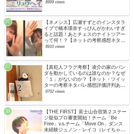
め・スッキリ・BE:FIRST・ビーファ
8999 views
ースト】
【ネメシス】広瀬すずとのインスタラ
イブで橋本環奈すっぴんがかわいすぎ
ると話題！あとチェスのナイトツアー
って何！？【ネットの考察感想ネタバ
レまとめ【第９話】
8910 views
【真犯人フラグ考察】凌介の家のパン
ダを動かしているのは誰なのか？なぜ
「１」がないのか？【ネット・ツイッ
ターの考察ネタバレ感想評価評判あら
すじ原作犯人キャスト黒幕伏線まと
8702 views
め】
【THE FIRST】富士山合宿第２ステー
ジ疑似プロ審査開始！チーム「Be
Free」v.s.チーム「Move On」ダンス
未経験ジュノン・レイコ（レイちゃ