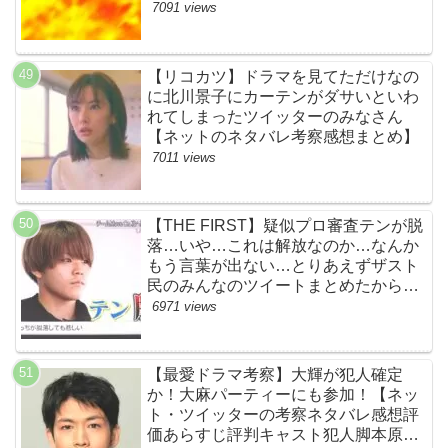
想まとめ・第１話】
7091 views
【リコカツ】ドラマを見てただけなの
に北川景子にカーテンがダサいといわ
れてしまったツイッターのみなさん
【ネットのネタバレ考察感想まとめ】
7011 views
【THE FIRST】疑似プロ審査テンが脱
落…いや…これは解放なのか…なんか
もう言葉が出ない…とりあえずザスト
民のみんなのツイートまとめたから見
て…【ザファースト・ネットのネタバ
6971 views
レ感想考察まとめ・スッキリ・
BE:FIRST・ビーファースト】
【最愛ドラマ考察】大輝が犯人確定
か！大麻パーティーにも参加！【ネッ
ト・ツイッターの考察ネタバレ感想評
価あらすじ評判キャスト犯人脚本原作