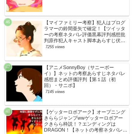
【マイファミリー考察】犯人はプログ
ラマーの鈴間亜矢で確定！【ツイッタ
ーの考察ネタバレ評価黒幕評判感想批
判原作犯人キャスト脚本あらすじ伏線
まとめ・藤間爽子】
7255 views
【アニメSonnyBoy（サニーボー
イ）】ネットの考察あらすじネタバレ
感想まとめ評価評判【第１話（初
回）・サニボ】
7145 views
【ゲッターロボアーク】オープニング
きららジャンプwwゲッターロボアー
クきらら枠説！？エンディングは
DRAGON！【ネットの考察ネタバレ感