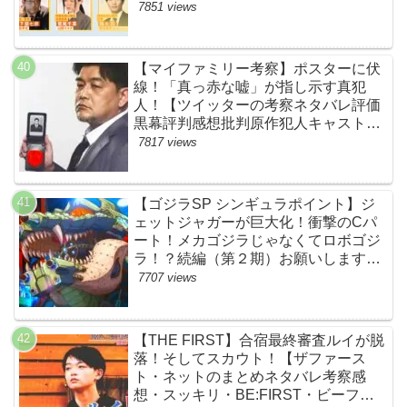
ャスト脚本あらすじ伏線まとめ】
7851 views
【マイファミリー考察】ポスターに伏
線！「真っ赤な嘘」が指し示す真犯
人！【ツイッターの考察ネタバレ評価
黒幕評判感想批判原作犯人キャスト脚
本あらすじ伏線まとめ・吉乃栄太郎】
7817 views
【ゴジラSP シンギュラポイント】ジ
ェットジャガーが巨大化！衝撃のCパ
ート！メカゴジラじゃなくてロボゴジ
ラ！？続編（第２期）お願いします！
【ネットの考察ネタバレ感想まとめ・
7707 views
最終回】
【THE FIRST】合宿最終審査ルイが脱
落！そしてスカウト！【ザファース
ト・ネットのまとめネタバレ考察感
想・スッキリ・BE:FIRST・ビーファ