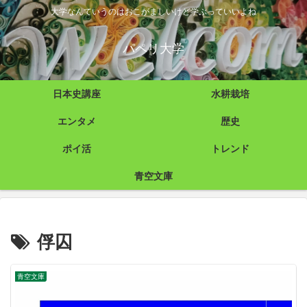
大学なんていうのはおこがましいけど学ぶっていいよね
パペリ大学
日本史講座
水耕栽培
エンタメ
歴史
ポイ活
トレンド
青空文庫
俘囚
青空文庫