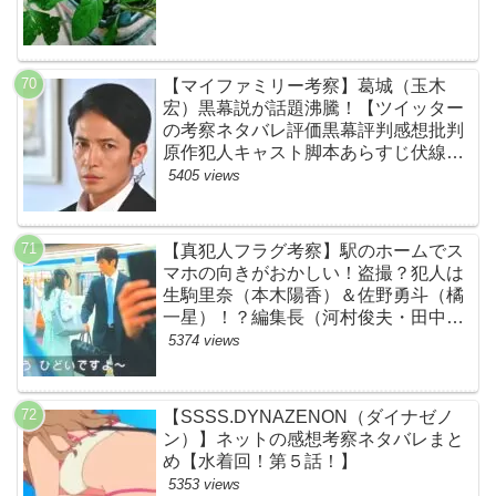
【マイファミリー考察】葛城（玉木
宏）黒幕説が話題沸騰！【ツイッター
の考察ネタバレ評価黒幕評判感想批判
原作犯人キャスト脚本あらすじ伏線ま
とめ】
5405 views
【真犯人フラグ考察】駅のホームでス
マホの向きがおかしい！盗撮？犯人は
生駒里奈（本木陽香）＆佐野勇斗（橘
一星）！？編集長（河村俊夫・田中哲
司説も？【ネット・ツイッターの考察
5374 views
ネタバレ感想評価評判あらすじ原作犯
人キャスト黒幕伏線まとめ】
【SSSS.DYNAZENON（ダイナゼノ
ン）】ネットの感想考察ネタバレまと
め【水着回！第５話！】
5353 views