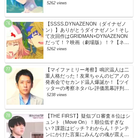
5262 views
【SSSS.DYNAZENON（ダイナゼノ
ン）】ありがとうダイナゼノン！そし
て次回作はGRIDMAN×DYNAZENON
だって！？映画（劇場版）！？【ネッ
トの考察ネタバレ感想まとめ・最終
5262 views
回】
【マイファミリー考察】鳴沢温人は二
重人格だった！友果ちゃんのピアノの
発表会でセカンド温人爆誕か！【ツイ
ッターの考察ネタバレ評価黒幕評判感
想批判原作犯人キャスト脚本あらすじ
5238 views
伏線まとめ】
【THE FIRST】疑似プロ審査８位はシ
ュント（Move On）！順位低すぎな
い？課題はピッチ？わからん！テンテ
ンにかけた言葉にみんなの魂が震えて