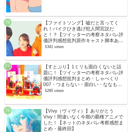
【ファイトソング】嘘だと言ってく
れ！バイクひき逃げ犯人間宮説だ
と！？【ツイッターの考察ネタバレ評
価評判感想批判原作キャスト脚本あら
すじ伏線まとめ犯人黒幕・ドラマ・交
5341 views
通事故・間宮祥太朗・清原果耶・菊池
風磨】
【すとぷり】1ミリも面白くないと話
題に！【ツイッターの考察ネタバレ評
価評判感想批判まとめ・しゃべくり
007・つまらない・面白い・ななも
り。・ジェル・さとみ・ころん・るぅ
5285 views
と・莉犬・すとろべりーぷりんす・ツ
イキャス】
【Vivy（ヴィヴィ）】ありがとう
Vivy！間違いなく今期の覇権アニメで
した！【ネットのネタバレ考察感想ま
とめ・最終回】