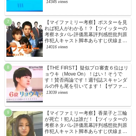
原作犯人キャスト黒幕伏線まとめ】
14345 views
【マイファミリー考察】ポスターを見
れば犯人がわかる！？【ツイッターの
考察ネタバレ評価黒幕評判感想批判原
作犯人キャスト脚本あらすじ伏線まと
め】
14016 views
【THE FIRST】疑似プロ審査６位はリ
ョウキ（Move On）！はい！そうで
す！賛否両論です！週刊誌スキャンダ
ルの件も尾を引いてます！【ザファー
スト・ネットのネタバレ感想考察まと
13039 views
め・スッキリ・BE:FIRST・ビーファ
ースト】
【マイファミリー考察】香菜子と三輪
が死亡！犯人は誰だ！【ツイッターの
考察ネタバレ評価黒幕評判感想批判原
作犯人キャスト脚本あらすじ伏線まと