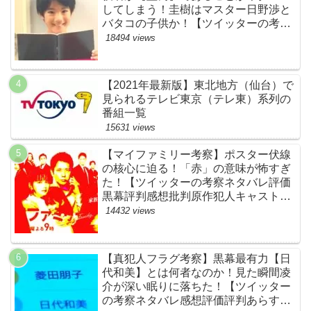
してしまう！圭樹はマスター日野渉と
バタコの子供か！【ツイッターの考察
ネタバレ感想評価評判あらすじ原作犯
18494 views
人キャスト黒幕伏線まとめ】
【2021年最新版】東北地方（仙台）で
見られるテレビ東京（テレ東）系列の
番組一覧
15631 views
【マイファミリー考察】ポスター伏線
の核心に迫る！「赤」の意味が怖すぎ
た！【ツイッターの考察ネタバレ評価
黒幕評判感想批判原作犯人キャスト脚
本あらすじ伏線まとめ】
14432 views
【真犯人フラグ考察】黒幕最有力【日
代和美】とは何者なのか！見た瞬間凌
介が深い眠りに落ちた！【ツイッター
の考察ネタバレ感想評価評判あらすじ