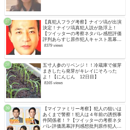
【真犯人フラグ考察】ナイツ塙が出演
決定！ナイツ塙真犯人説が急浮上！
【ツイッターの考察ネタバレ感想評価
評判あらすじ原作犯人キャスト黒幕伏
線まとめ】
8379 views
五寸人参のリベンジ！！冷蔵庫で催芽
まきしたら発芽がキレイにそろった
よ！【にんじん 12日目】
8165 views
【マイファミリー考察】犯人の狙いは
あくまで警察！犯人は４年前の誘拐事
件関係者！？【ツイッターの考察ネタ
バレ評価黒幕評判感想批判原作犯人キ