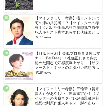
【マイファミリー考察】指トントンは
阿久津の共犯者！？【ツイッターの考
察ネタバレ評価黒幕評判感想批判原作
犯人キャスト脚本あらすじ伏線まと
め・松本幸四郎】
6074 views
【THE FIRST】疑似プロ審査３位はマ
ナト（Be Free）！礼儀正しさと内に
秘めた闘志で好感度爆上がり！【ザフ
ァースト・ネットのネタバレ感想考察
まとめ・スッキリ・BE:FIRST・ビー
6026 views
ファースト】
【マイファミリー考察】三輪碧（賀来
賢人）があやしい！黒幕確定か！【ツ
イッターの考察ネタバレ評価黒幕評判
感想批判原作犯人キャスト脚本あらす