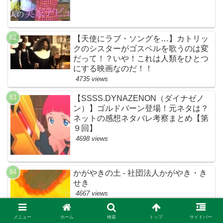
【天使にラブ・ソングを…】カトリッ
クのシスターがゴスペルを歌うのは変
だって！？いや！これは人類をひとつ
にする映画なのだ！！
4735 views
【SSSS.DYNAZENON（ダイナゼノ
ン）】ゴルドバーン登場！元ネタは？
ネットの感想ネタバレ考察まとめ【第
９回】
4698 views
かがやきの土 - 社団法人かがやき・き
せき
4667 views
メニュー
ホーム
検索
トップ
サイドバー