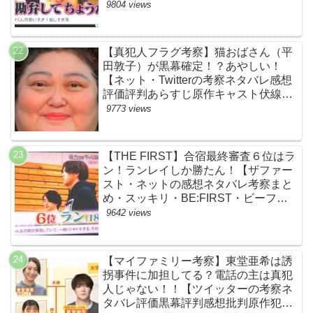
kingz」のOguri・Kazuki！豪華！【ネ
9804 views
ットのネタバレ感想考察評判評価まと
め・ザファースト・スッキリ・
BE:FIRST・ビーファースト】
【真犯人フラグ考察】猫おばさん（平
田敦子）が黒幕確定！？あやしい！
【ネット・Twitterの考察ネタバレ感想
評価評判あらすじ原作キャスト伏線ま
とめ】
9773 views
【THE FIRST】合宿最終審査６位はラ
ン！ランレイしか勝たん！【ザファー
スト・ネットの感想ネタバレ考察まと
め・スッキリ・BE:FIRST・ビーファ
ースト】
9642 views
【マイファミリー考察】東堂亜希は誘
拐事件に加担してる？電話の主は真犯
人じゃない！！【ツイッターの考察ネ
タバレ評価黒幕評判感想批判原作犯人