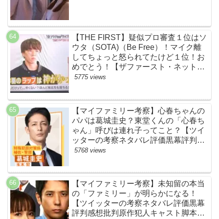
【THE FIRST】疑似プロ審査１位はソ
ウタ（SOTA)（Be Free）！マイク離
してちょっと怒られてたけど１位！お
めでとう！【ザファースト・ネットの
ネタバレ感想考察まとめ・スッキリ・
5775 views
BE:FIRST・ビーファースト】
【マイファミリー考察】心春ちゃんの
パパは葛城圭史？東堂くんの「心春ち
ゃん」呼びは連れ子ってこと？【ツイ
ッターの考察ネタバレ評価黒幕評判感
想批判原作犯人キャスト脚本あらすじ
5768 views
伏線まとめ】
【マイファミリー考察】未知留の本当
の「ファミリー」が明らかになる！
【ツイッターの考察ネタバレ評価黒幕
評判感想批判原作犯人キャスト脚本あ