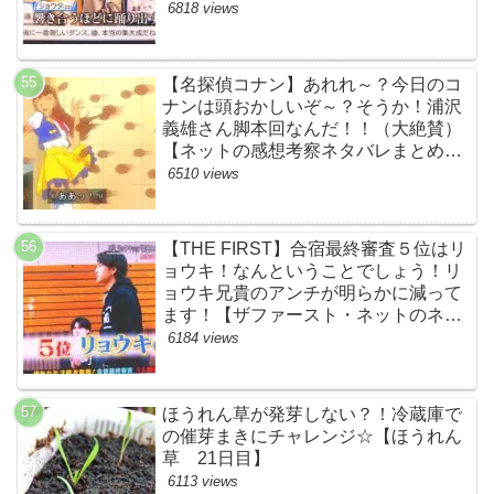
すげーよ…鳥肌立ったわ…【シャイニ
6818 views
ングワン・スッキリ・ネットの感想ネ
タバレ考察まとめ・ザファースト・
BMSG・BE:FIRST・ビーファース
【名探偵コナン】あれれ～？今日のコ
ト】
ナンは頭おかしいぞ～？そうか！浦沢
義雄さん脚本回なんだ！！（大絶賛）
【ネットの感想考察ネタバレまとめ・
笑顔を消したアイドル】
6510 views
【THE FIRST】合宿最終審査５位はリ
ョウキ！なんということでしょう！リ
ョウキ兄貴のアンチが明らかに減って
ます！【ザファースト・ネットのネタ
バレ考察まとめ感想・スッキリ・
6184 views
BE:FIRST・ビーファースト・
RYOKI】
ほうれん草が発芽しない？！冷蔵庫で
の催芽まきにチャレンジ☆【ほうれん
草 21日目】
6113 views