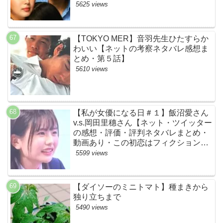
らすじ伏線まとめ】
5625 views
【TOKYO MER】音羽先生ひたすらか
わいい【ネットの考察ネタバレ感想ま
とめ・第５話】
5610 views
【私が女優になる日＃１】飯沼愛さん
v.s.岡田里穗さん【ネット・ツイッター
の感想・評価・評判ネタバレまとめ・
動画あり・この初恋はフィクションで
す・初恋Ｆ】
5599 views
【ダイソーのミニトマト】種まきから
独り立ちまで
5490 views