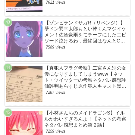
ースト】
7621 views
【ゾンビランドサガR（リベンジ）】
壁ドン巽幸太郎もとい乾くんマジイケ
メン！佐賀豪雨をモチーフにしたエピ
ソード泣けるわ…最終回はなんとCM
なし27分ノンストップ放送！すごすぎ
7589 views
る！【ネットの感想ネタバレ考察まと
め・第11話・ゾンサガ】
【真犯人フラグ考察】二宮さん別の女
優になりすましてしまうwww【ネッ
ト・ツイッターの考察ネタバレ感想評
価評判あらすじ原作犯人キャスト黒幕
伏線まとめ・山里亮太・蒼井優】
7287 views
【小林さんちのメイドラゴンS】イル
ルかわいすぎるんよ！【ネットの考察
ネタバレ感想まとめ第２話】
7259 views