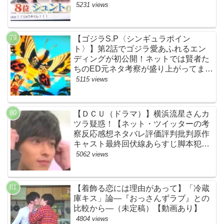
ます…【ザファースト・ネットのネタ
5231 views
バレ感想考察まとめ・スッキリ・
BE:FIRST・ビーファースト】
【ゴジラS.P〈シンギュラポイン
ト〉】第2話でゴジラ愛あふれるエン
ディングが初公開！ネットでは賢者た
ちのED元ネタ考察が盛り上がってま
す！モスラやメカゴジラ（機龍）も登
5115 views
場！【ネットTwitterの考察・評判・評
価・感想・ネタバレまとめ】
【ＤＣＵ（ドラマ）】横浜流星さんカ
ツラ疑惑！【ネット・ツイッターの考
察反応感想ネタバレ評価評判批判原作
キャスト最終回伏線あらすじ脚本犯人
黒幕まとめ・着飾る恋には理由があっ
5062 views
て・ウィッグ】
【着飾る恋には理由があって】「冷蔵
庫キス」論―『おっさんずラブ』との
比較から―（未定稿）【動画あり】
4804 views