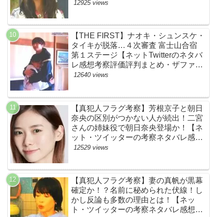
め】
12925 views
【THE FIRST】ナオキ・シュンスケ・
タイキが脱落…４次審査 富士山合宿
第１ステージ【ネットTwitterのネタバ
レ感想考察評価評判まとめ・ザファー
スト・スッキリ・BE:FIRST・ビーフ
12640 views
ァースト】
【真犯人フラグ考察】芳根京子と朝日
奈央の区別がつかない人が続出！二宮
さんの姉妹役で朝日奈央登場か！【ネ
ット・ツイッターの考察ネタバレ感想
評価評判あらすじ原作犯人キャスト黒
12529 views
幕伏線まとめ】
【真犯人フラグ考察】妻の真帆が黒幕
確定か！？名前に秘められた伏線！し
かし反論も多数の理由とは！【ネッ
ト・ツイッターの考察ネタバレ感想評