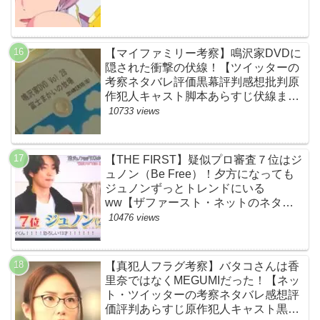
【マイファミリー考察】鳴沢家DVDに
隠された衝撃の伏線！【ツイッターの
考察ネタバレ評価黒幕評判感想批判原
作犯人キャスト脚本あらすじ伏線まと
め】
10733 views
【THE FIRST】疑似プロ審査７位はジ
ュノン（Be Free）！夕方になっても
ジュノンずっとトレンドにいる
ww【ザファースト・ネットのネタバ
レ感想考察まとめ・スッキリ・
10476 views
BE:FIRST・ビーファースト】
【真犯人フラグ考察】バタコさんは香
里奈ではなくMEGUMIだった！【ネッ
ト・ツイッターの考察ネタバレ感想評
価評判あらすじ原作犯人キャスト黒幕