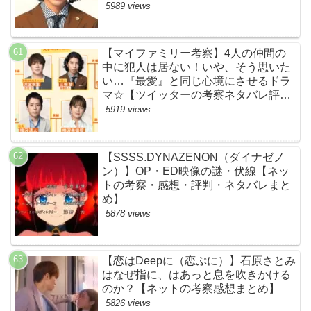
じ伏線まとめ】
5989 views
【マイファミリー考察】4人の仲間の
中に犯人は居ない！いや、そう思いた
い…『最愛』と同じ心境にさせるドラ
マ☆【ツイッターの考察ネタバレ評価
黒幕評判感想批判原作犯人キャスト脚
5919 views
本あらすじ伏線まとめ】
【SSSS.DYNAZENON（ダイナゼノ
ン）】OP・ED映像の謎・伏線【ネッ
トの考察・感想・評判・ネタバレまと
め】
5878 views
【恋はDeepに（恋ぷに）】石原さとみ
はなぜ指に、はあっと息を吹きかける
のか？【ネットの考察感想まとめ】
5826 views