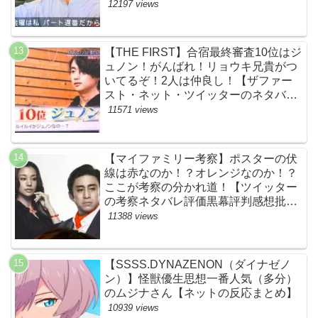
価評判あらすじ原作犯人キャスト黒幕
12197 views
伏線まとめ】
【THE FIRST】合宿最終審査10位はジ
ュノン！がんばれ！リョウキ兄貴がつ
いてるぞ！2人は仲良し！【ザファー
スト・ネット・ツイッターのネタバレ
考察まとめ感想評価評判・スッキリ・
11571 views
BE:FIRST・ビーファースト・
JUNON・RYOKI】
【マイファミリー考察】ポスターの伏
線は赤なのか！？オレンジなのか！？
ここが考察の分かれ道！【ツイッター
の考察ネタバレ評価黒幕評判感想批判
原作犯人キャスト脚本あらすじ伏線ま
11388 views
とめ】
【SSSS.DYNAZENON（ダイナゼノ
ン）】怪獣優生思想一番人気（多分）
のムジナさん【ネットの反応まとめ】
10939 views