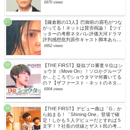
黒幕伏線まとめ・大ちゃん・梨央・加
6970 views
瀬さん・優・桑子・左利き・南京錠・
軍手】
【鎌倉殿の13人】巴御前の眉毛がつな
がってる！ネットは賛否両論！【ツイ
ッターの考察ネタバレ評価大河ドラマ
評判感想批判原作キャスト脚本あらす
じ伏線まとめ犯人黒幕・秋元才加】
6952 views
【THE FIRST】疑似プロ審査９位はシ
ョウタ（Move On）！ソロかグループ
か…ところでショウタママ何書いてる
の？【ザファースト・ネットのネタバ
レ感想考察まとめ・スッキリ・
6904 views
BE:FIRST・ビーファースト】
【THE FIRST】デビュー曲は「G」か
ら始まる！「Shining One」登場で確
定！しかも５人デビューだとすれば５
文字！？社長の伏線とザスト民の考察