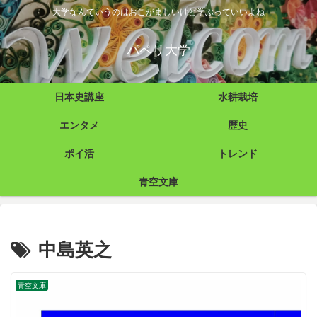
大学なんていうのはおこがましいけど学ぶっていいよね
パペリ大学
日本史講座
水耕栽培
エンタメ
歴史
ポイ活
トレンド
青空文庫
中島英之
青空文庫