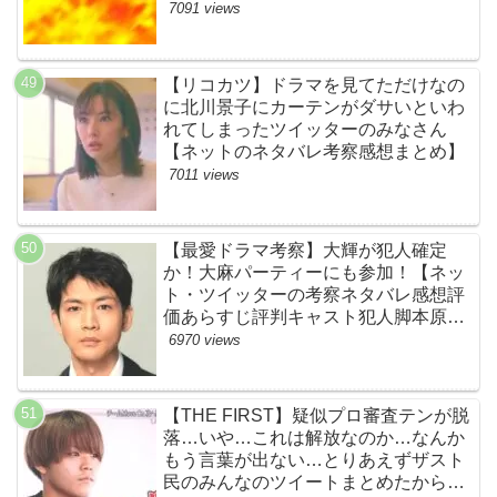
想まとめ・第１話】
7091 views
【リコカツ】ドラマを見てただけなの
に北川景子にカーテンがダサいといわ
れてしまったツイッターのみなさん
【ネットのネタバレ考察感想まとめ】
7011 views
【最愛ドラマ考察】大輝が犯人確定
か！大麻パーティーにも参加！【ネッ
ト・ツイッターの考察ネタバレ感想評
価あらすじ評判キャスト犯人脚本原作
黒幕伏線まとめ・大ちゃん・梨央・加
6970 views
瀬さん・優・桑子・左利き・南京錠・
軍手】
【THE FIRST】疑似プロ審査テンが脱
落…いや…これは解放なのか…なんか
もう言葉が出ない…とりあえずザスト
民のみんなのツイートまとめたから見