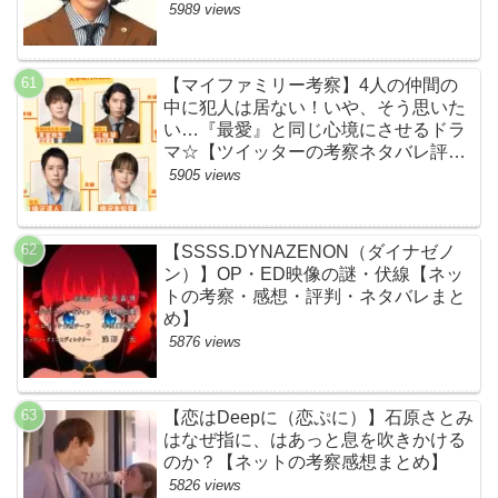
じ伏線まとめ】
5989 views
【マイファミリー考察】4人の仲間の
中に犯人は居ない！いや、そう思いた
い…『最愛』と同じ心境にさせるドラ
マ☆【ツイッターの考察ネタバレ評価
黒幕評判感想批判原作犯人キャスト脚
5905 views
本あらすじ伏線まとめ】
【SSSS.DYNAZENON（ダイナゼノ
ン）】OP・ED映像の謎・伏線【ネッ
トの考察・感想・評判・ネタバレまと
め】
5876 views
【恋はDeepに（恋ぷに）】石原さとみ
はなぜ指に、はあっと息を吹きかける
のか？【ネットの考察感想まとめ】
5826 views