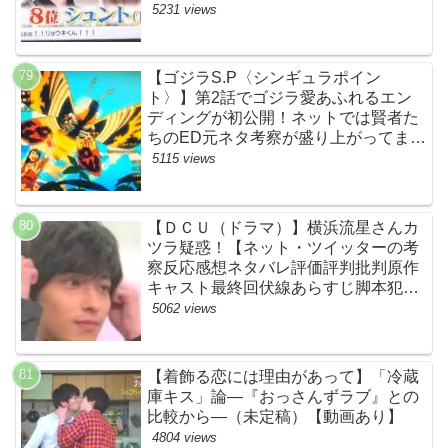
ます…【ザファースト・ネットのネタ
5231 views
バレ感想考察まとめ・スッキリ・
BE:FIRST・ビーファースト】
【ゴジラS.P〈シンギュラポイン
ト〉】第2話でゴジラ愛あふれるエン
ディングが初公開！ネットでは賢者た
ちのED元ネタ考察が盛り上がってま
す！モスラやメカゴジラ（機龍）も登
5115 views
場！【ネットTwitterの考察・評判・評
価・感想・ネタバレまとめ】
【ＤＣＵ（ドラマ）】横浜流星さんカ
ツラ疑惑！【ネット・ツイッターの考
察反応感想ネタバレ評価評判批判原作
キャスト最終回伏線あらすじ脚本犯人
黒幕まとめ・着飾る恋には理由があっ
5062 views
て・ウィッグ】
【着飾る恋には理由があって】「冷蔵
庫キス」論―『おっさんずラブ』との
比較から―（未定稿）【動画あり】
4804 views