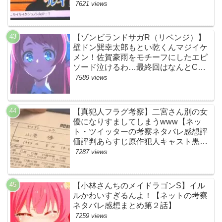
ースト】
7621 views
【ゾンビランドサガR（リベンジ）】
壁ドン巽幸太郎もとい乾くんマジイケ
メン！佐賀豪雨をモチーフにしたエピ
ソード泣けるわ…最終回はなんとCM
なし27分ノンストップ放送！すごすぎ
7589 views
る！【ネットの感想ネタバレ考察まと
め・第11話・ゾンサガ】
【真犯人フラグ考察】二宮さん別の女
優になりすましてしまうwww【ネッ
ト・ツイッターの考察ネタバレ感想評
価評判あらすじ原作犯人キャスト黒幕
伏線まとめ・山里亮太・蒼井優】
7287 views
【小林さんちのメイドラゴンS】イル
ルかわいすぎるんよ！【ネットの考察
ネタバレ感想まとめ第２話】
7259 views