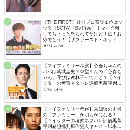
【THE FIRST】疑似プロ審査１位はソ
ウタ（SOTA)（Be Free）！マイク離
してちょっと怒られてたけど１位！お
めでとう！【ザファースト・ネットの
ネタバレ感想考察まとめ・スッキリ・
5774 views
BE:FIRST・ビーファースト】
【マイファミリー考察】心春ちゃんの
パパは葛城圭史？東堂くんの「心春ち
ゃん」呼びは連れ子ってこと？【ツイ
ッターの考察ネタバレ評価黒幕評判感
想批判原作犯人キャスト脚本あらすじ
5768 views
伏線まとめ】
【マイファミリー考察】未知留の本当
の「ファミリー」が明らかになる！
【ツイッターの考察ネタバレ評価黒幕
評判感想批判原作犯人キャスト脚本あ