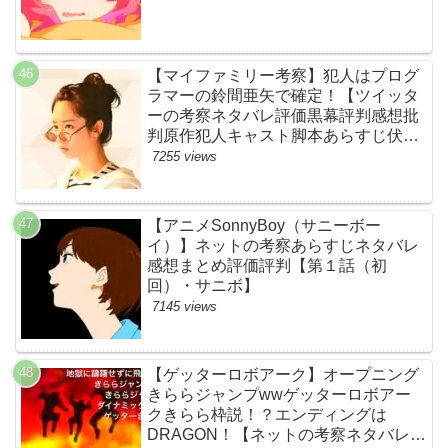
【マイファミリー考察】犯人はプログ
ラマーの鈴間亜矢で確定！【ツイッタ
ーの考察ネタバレ評価黒幕評判感想批
判原作犯人キャスト脚本あらすじ伏線
まとめ・藤間爽子】
7255 views
【アニメSonnyBoy（サニーボー
イ）】ネットの考察あらすじネタバレ
感想まとめ評価評判【第１話（初
回）・サニボ】
7145 views
【ゲッターロボアーク】オープニング
きららジャンプwwゲッターロボアー
クきらら枠説！？エンディングは
DRAGON！【ネットの考察ネタバレ感