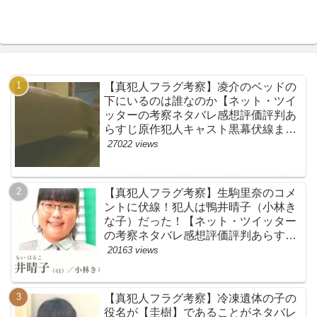
【真犯人フラグ考察】凌介のベッドの
下にいるのは誰なのか【ネット・ツイ
ッターの考察ネタバレ感想評価評判あ
らすじ原作犯人キャスト黒幕伏線まと
め】
27022 views
【真犯人フラグ考察】生駒里奈のコメ
ントに伏線！犯人は鴨井晴子（小林き
な子）だった！【ネット・ツイッター
の考察ネタバレ感想評価評判あらすじ
原作犯人キャスト黒幕伏線まとめ・鴨
20163 views
居晴子】
【真犯人フラグ考察】冷凍遺体の子の
役名が【圭樹】であることがネタバレ