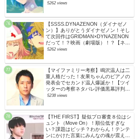
5262 views
【SSSS.DYNAZENON（ダイナゼノ
ン）】ありがとうダイナゼノン！そし
て次回作はGRIDMAN×DYNAZENON
だって！？映画（劇場版）！？【ネッ
トの考察ネタバレ感想まとめ・最終
5262 views
回】
【マイファミリー考察】鳴沢温人は二
重人格だった！友果ちゃんのピアノの
発表会でセカンド温人爆誕か！【ツイ
ッターの考察ネタバレ評価黒幕評判感
想批判原作犯人キャスト脚本あらすじ
5238 views
伏線まとめ】
【THE FIRST】疑似プロ審査８位はシ
ュント（Move On）！順位低すぎな
い？課題はピッチ？わからん！テンテ
ンにかけた言葉にみんなの魂が震えて