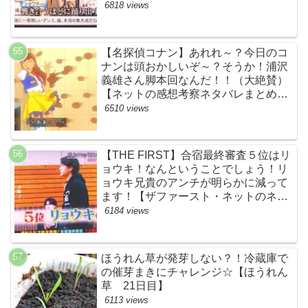
すげーよ…鳥肌立ったわ…【シャイニ
6818 views
ングワン・スッキリ・ネットの感想ネ
タバレ考察まとめ・ザファースト・
BMSG・BE:FIRST・ビーファース
【名探偵コナン】あれれ～？今日のコ
ト】
ナンは頭おかしいぞ～？そうか！浦沢
義雄さん脚本回なんだ！！（大絶賛）
【ネットの感想考察ネタバレまとめ・
笑顔を消したアイドル】
6510 views
【THE FIRST】合宿最終審査５位はリ
ョウキ！なんということでしょう！リ
ョウキ兄貴のアンチが明らかに減って
ます！【ザファースト・ネットのネタ
バレ考察まとめ感想・スッキリ・
6184 views
BE:FIRST・ビーファースト・
RYOKI】
ほうれん草が発芽しない？！冷蔵庫で
の催芽まきにチャレンジ☆【ほうれん
草 21日目】
6113 views