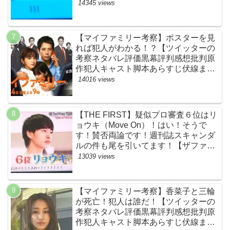
原作犯人キャスト黒幕伏線まとめ】
14345 views
【マイファミリー考察】ポスターを見
れば犯人がわかる！？【ツイッターの
考察ネタバレ評価黒幕評判感想批判原
作犯人キャスト脚本あらすじ伏線まと
め】
14016 views
【THE FIRST】疑似プロ審査６位はリ
ョウキ（Move On）！はい！そうで
す！賛否両論です！週刊誌スキャンダ
ルの件も尾を引いてます！【ザファー
スト・ネットのネタバレ感想考察まと
13039 views
め・スッキリ・BE:FIRST・ビーファ
ースト】
【マイファミリー考察】香菜子と三輪
が死亡！犯人は誰だ！【ツイッターの
考察ネタバレ評価黒幕評判感想批判原
作犯人キャスト脚本あらすじ伏線まと