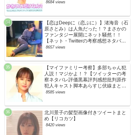
ん）頑張れ！ルイルイかわいすぎる
8684 views
ww【ネットのネタバレ感想考察まと
め・ザファースト・スッキリ・
BE:FIRST・ビーファースト】
【恋はDeepに（恋ぷに）】渚海音（石
原さとみ）は人魚だった！？まさかの
ファンタジー展開にネット騒然！！
【ネット・Twitterの考察感想ネタバレ
評価評判あらすじまとめ】
8657 views
【マイファミリー考察】多部ちゃん犯
人説！マジかよ！？【ツイッターの考
察ネタバレ評価黒幕評判感想批判原作
犯人キャスト脚本あらすじ伏線まと
め・多部未華子】
8585 views
北川景子の髪型画像付きツイートまと
め【リコカツ】
8420 views