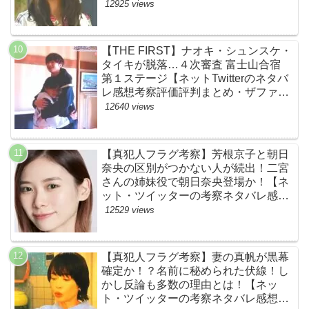
め】
12925 views
【THE FIRST】ナオキ・シュンスケ・
タイキが脱落…４次審査 富士山合宿
第１ステージ【ネットTwitterのネタバ
レ感想考察評価評判まとめ・ザファー
スト・スッキリ・BE:FIRST・ビーフ
12640 views
ァースト】
【真犯人フラグ考察】芳根京子と朝日
奈央の区別がつかない人が続出！二宮
さんの姉妹役で朝日奈央登場か！【ネ
ット・ツイッターの考察ネタバレ感想
評価評判あらすじ原作犯人キャスト黒
12529 views
幕伏線まとめ】
【真犯人フラグ考察】妻の真帆が黒幕
確定か！？名前に秘められた伏線！し
かし反論も多数の理由とは！【ネッ
ト・ツイッターの考察ネタバレ感想評