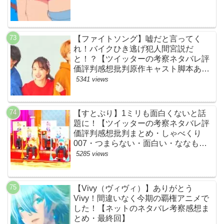
【ファイトソング】嘘だと言ってく
れ！バイクひき逃げ犯人間宮説だ
と！？【ツイッターの考察ネタバレ評
価評判感想批判原作キャスト脚本あら
すじ伏線まとめ犯人黒幕・ドラマ・交
5341 views
通事故・間宮祥太朗・清原果耶・菊池
風磨】
【すとぷり】1ミリも面白くないと話
題に！【ツイッターの考察ネタバレ評
価評判感想批判まとめ・しゃべくり
007・つまらない・面白い・ななも
り。・ジェル・さとみ・ころん・るぅ
5285 views
と・莉犬・すとろべりーぷりんす・ツ
イキャス】
【Vivy（ヴィヴィ）】ありがとう
Vivy！間違いなく今期の覇権アニメで
した！【ネットのネタバレ考察感想ま
とめ・最終回】