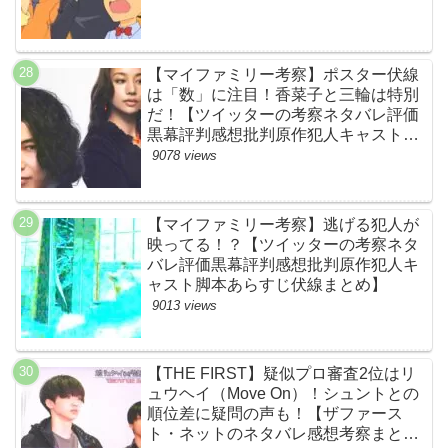
【マイファミリー考察】ポスター伏線
は「数」に注目！香菜子と三輪は特別
だ！【ツイッターの考察ネタバレ評価
黒幕評判感想批判原作犯人キャスト脚
本あらすじ伏線まとめ】
9078 views
【マイファミリー考察】逃げる犯人が
映ってる！？【ツイッターの考察ネタ
バレ評価黒幕評判感想批判原作犯人キ
ャスト脚本あらすじ伏線まとめ】
9013 views
【THE FIRST】疑似プロ審査2位はリ
ュウヘイ（Move On）！シュントとの
順位差に疑問の声も！【ザファース
ト・ネットのネタバレ感想考察まと