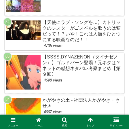
【天使にラブ・ソングを…】カトリッ
クのシスターがゴスペルを歌うのは変
だって！？いや！これは人類をひとつ
にする映画なのだ！！
4735 views
【SSSS.DYNAZENON（ダイナゼノ
ン）】ゴルドバーン登場！元ネタは？
ネットの感想ネタバレ考察まとめ【第
９回】
4698 views
かがやきの土 - 社団法人かがやき・き
せき
4667 views
メニュー
ホーム
検索
トップ
サイドバー