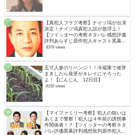
【真犯人フラグ考察】ナイツ塙が出演
決定！ナイツ塙真犯人説が急浮上！
【ツイッターの考察ネタバレ感想評価
評判あらすじ原作犯人キャスト黒幕伏
線まとめ】
8379 views
五寸人参のリベンジ！！冷蔵庫で催芽
まきしたら発芽がキレイにそろった
よ！【にんじん 12日目】
8150 views
【マイファミリー考察】犯人の狙いは
あくまで警察！犯人は４年前の誘拐事
件関係者！？【ツイッターの考察ネタ
バレ評価黒幕評判感想批判原作犯人キ