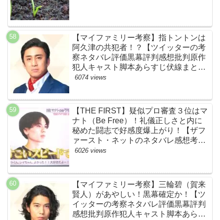
【マイファミリー考察】指トントンは
阿久津の共犯者！？【ツイッターの考
察ネタバレ評価黒幕評判感想批判原作
犯人キャスト脚本あらすじ伏線まと
め・松本幸四郎】
6074 views
【THE FIRST】疑似プロ審査３位はマ
ナト（Be Free）！礼儀正しさと内に
秘めた闘志で好感度爆上がり！【ザフ
ァースト・ネットのネタバレ感想考察
まとめ・スッキリ・BE:FIRST・ビー
6026 views
ファースト】
【マイファミリー考察】三輪碧（賀来
賢人）があやしい！黒幕確定か！【ツ
イッターの考察ネタバレ評価黒幕評判
感想批判原作犯人キャスト脚本あらす