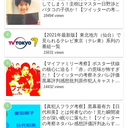
してしまう！圭樹はマスター日野渉と
バタコの子供か！【ツイッターの考察
ネタバレ感想評価評判あらすじ原作犯
18494 views
人キャスト黒幕伏線まとめ】
【2021年最新版】東北地方（仙台）で
見られるテレビ東京（テレ東）系列の
番組一覧
15631 views
【マイファミリー考察】ポスター伏線
の核心に迫る！「赤」の意味が怖すぎ
た！【ツイッターの考察ネタバレ評価
黒幕評判感想批判原作犯人キャスト脚
本あらすじ伏線まとめ】
14432 views
【真犯人フラグ考察】黒幕最有力【日
代和美】とは何者なのか！見た瞬間凌
介が深い眠りに落ちた！【ツイッター
の考察ネタバレ感想評価評判あらすじ