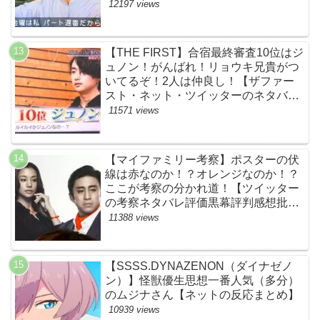
価評判あらすじ原作犯人キャスト黒幕
12197 views
伏線まとめ】
【THE FIRST】合宿最終審査10位はジ
ュノン！がんばれ！リョウキ兄貴がつ
いてるぞ！2人は仲良し！【ザファー
スト・ネット・ツイッターのネタバレ
考察まとめ感想評価評判・スッキリ・
11571 views
BE:FIRST・ビーファースト・
JUNON・RYOKI】
【マイファミリー考察】ポスターの伏
線は赤なのか！？オレンジなのか！？
ここが考察の分かれ道！【ツイッター
の考察ネタバレ評価黒幕評判感想批判
原作犯人キャスト脚本あらすじ伏線ま
11388 views
とめ】
【SSSS.DYNAZENON（ダイナゼノ
ン）】怪獣優生思想一番人気（多分）
のムジナさん【ネットの反応まとめ】
10939 views