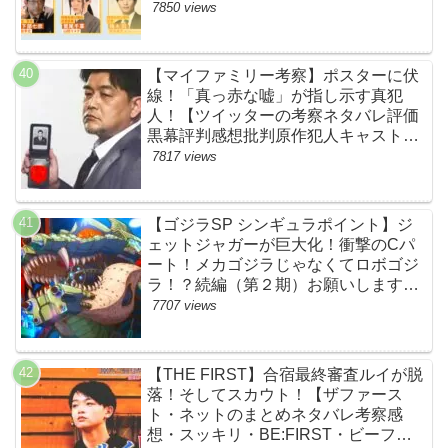
ャスト脚本あらすじ伏線まとめ】
7850 views
【マイファミリー考察】ポスターに伏
線！「真っ赤な嘘」が指し示す真犯
人！【ツイッターの考察ネタバレ評価
黒幕評判感想批判原作犯人キャスト脚
本あらすじ伏線まとめ・吉乃栄太郎】
7817 views
【ゴジラSP シンギュラポイント】ジ
ェットジャガーが巨大化！衝撃のCパ
ート！メカゴジラじゃなくてロボゴジ
ラ！？続編（第２期）お願いします！
【ネットの考察ネタバレ感想まとめ・
7707 views
最終回】
【THE FIRST】合宿最終審査ルイが脱
落！そしてスカウト！【ザファース
ト・ネットのまとめネタバレ考察感
想・スッキリ・BE:FIRST・ビーファ