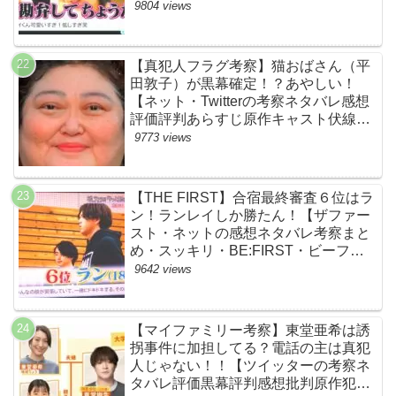
kingz」のOguri・Kazuki！豪華！【ネ
9804 views
ットのネタバレ感想考察評判評価まと
め・ザファースト・スッキリ・
BE:FIRST・ビーファースト】
【真犯人フラグ考察】猫おばさん（平
田敦子）が黒幕確定！？あやしい！
【ネット・Twitterの考察ネタバレ感想
評価評判あらすじ原作キャスト伏線ま
とめ】
9773 views
【THE FIRST】合宿最終審査６位はラ
ン！ランレイしか勝たん！【ザファー
スト・ネットの感想ネタバレ考察まと
め・スッキリ・BE:FIRST・ビーファ
ースト】
9642 views
【マイファミリー考察】東堂亜希は誘
拐事件に加担してる？電話の主は真犯
人じゃない！！【ツイッターの考察ネ
タバレ評価黒幕評判感想批判原作犯人