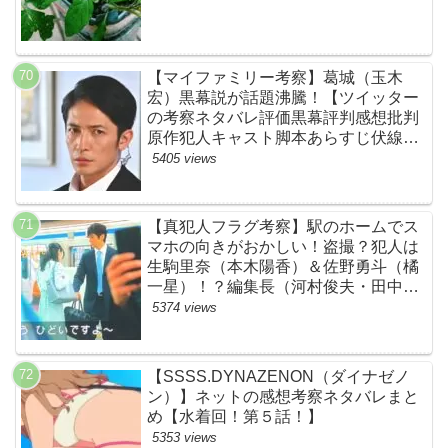
【マイファミリー考察】葛城（玉木
宏）黒幕説が話題沸騰！【ツイッター
の考察ネタバレ評価黒幕評判感想批判
原作犯人キャスト脚本あらすじ伏線ま
とめ】
5405 views
【真犯人フラグ考察】駅のホームでス
マホの向きがおかしい！盗撮？犯人は
生駒里奈（本木陽香）＆佐野勇斗（橘
一星）！？編集長（河村俊夫・田中哲
司説も？【ネット・ツイッターの考察
5374 views
ネタバレ感想評価評判あらすじ原作犯
人キャスト黒幕伏線まとめ】
【SSSS.DYNAZENON（ダイナゼノ
ン）】ネットの感想考察ネタバレまと
め【水着回！第５話！】
5353 views