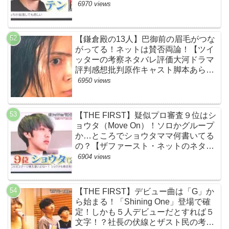
て…【ザファースト・ネットのネタバ
6970 views
レ感想考察まとめ・スッキリ・
BE:FIRST・ビーファースト】
【鎌倉殿の13人】巴御前の眉毛がつな
がってる！ネットは賛否両論！【ツイ
ッターの考察ネタバレ評価大河ドラマ
評判感想批判原作キャスト脚本あらす
じ伏線まとめ犯人黒幕・秋元才加】
6950 views
【THE FIRST】疑似プロ審査９位はシ
ョウタ（Move On）！ソロかグループ
か…ところでショウタママ何書いてる
の？【ザファースト・ネットのネタバ
レ感想考察まとめ・スッキリ・
6904 views
BE:FIRST・ビーファースト】
【THE FIRST】デビュー曲は「G」か
ら始まる！「Shining One」登場で確
定！しかも５人デビューだとすれば５
文字！？社長の伏線とザスト民の考察