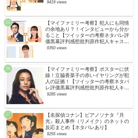
キャスト脚本あらすじ伏線まとめ】
9419 views
【マイファミリー考察】犯人にも同情
の余地あり？！インタビューから分か
ること【ツイッターの考察ネタバレ評
価黒幕評判感想批判原作犯人キャスト
脚本あらすじ伏線まとめ】
9350 views
【マイファミリー考察】ポスターに伏
線！立脇香菜子の赤いイヤリングが犯
人の証拠！【ツイッターの考察ネタバ
レ評価黒幕評判感想批判原作犯人キャ
スト脚本あらすじ伏線まとめ・高橋メ
9285 views
アリージュン】
【名探偵コナン】ピアノソナタ『月
光』殺人事件（リメイク）のネットの
反応まとめ【ネタバレあり】
9255 views