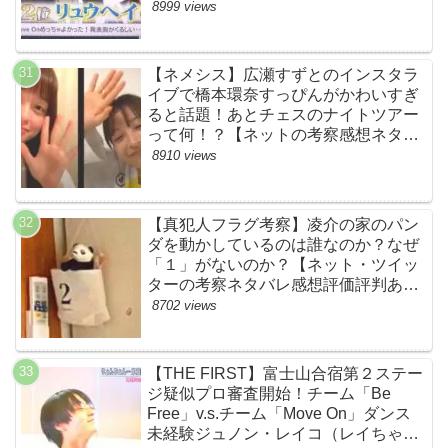
め・スッキリ・BE:FIRST・ビーファ
8999 views
ースト】
【ネメシス】広瀬すずとのインスタラ
イブで橋本環奈すっぴんがかわいすぎ
ると話題！あとチェスのナイトツアー
って何！？【ネットの考察感想ネタバ
レまとめ【第９話】
8910 views
【真犯人フラグ考察】凌介の家のパン
ダを動かしているのは誰なのか？なぜ
「１」がないのか？【ネット・ツイッ
ターの考察ネタバレ感想評価評判あら
すじ原作犯人キャスト黒幕伏線まと
8702 views
め】
【THE FIRST】富士山合宿第２ステー
ジ疑似プロ審査開始！チーム「Be
Free」v.s.チーム「Move On」ダンス
未経験ジュノン・レイコ（レイちゃ