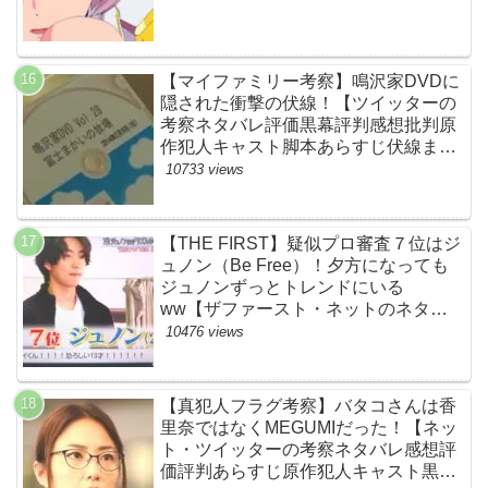
【マイファミリー考察】鳴沢家DVDに
隠された衝撃の伏線！【ツイッターの
考察ネタバレ評価黒幕評判感想批判原
作犯人キャスト脚本あらすじ伏線まと
め】
10733 views
【THE FIRST】疑似プロ審査７位はジ
ュノン（Be Free）！夕方になっても
ジュノンずっとトレンドにいる
ww【ザファースト・ネットのネタバ
レ感想考察まとめ・スッキリ・
10476 views
BE:FIRST・ビーファースト】
【真犯人フラグ考察】バタコさんは香
里奈ではなくMEGUMIだった！【ネッ
ト・ツイッターの考察ネタバレ感想評
価評判あらすじ原作犯人キャスト黒幕