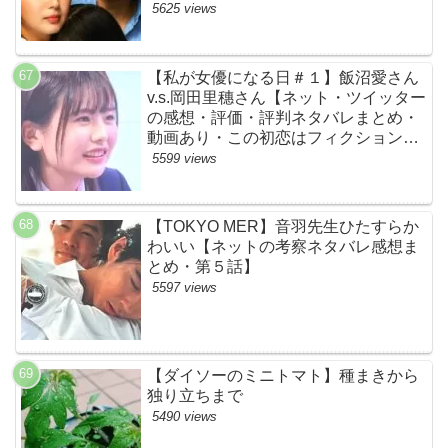
らすじ伏線まとめ】
5625 views
【私が女優になる日＃１】飯沼愛さん
v.s.岡田里穗さん【ネット・ツイッター
の感想・評価・評判ネタバレまとめ・
動画あり・この初恋はフィクションで
す・初恋Ｆ】
5599 views
【TOKYO MER】音羽先生ひたすらか
わいい【ネットの考察ネタバレ感想ま
とめ・第５話】
5597 views
【ダイソーのミニトマト】種まきから
独り立ちまで
5490 views