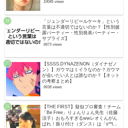
伏線まとめ】
10045 views
「ジェンダーリビールケーキ」という
言葉は不適切ではないのか？【性別披
露パーティー・性別発表パーティー・
サプライズ】
9973 views
【SSSS.DYNAZENON（ダイナゼノ
ン）】ガウマはミイラなのか？ガウマ
が会いたい人とは誰なのか？【ネット
の考察まとめ】
9938 views
【THE FIRST】疑似プロ審査！チーム
「Be Free」りょんりょん先生（佐藤
涼子）おもろすぎるwwレオくんがん
ばれ！振り付け（ダンス）は「s**t