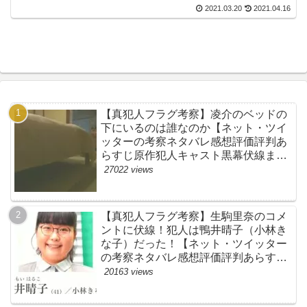
2021.03.20
2021.04.16
【真犯人フラグ考察】凌介のベッドの
下にいるのは誰なのか【ネット・ツイ
ッターの考察ネタバレ感想評価評判あ
らすじ原作犯人キャスト黒幕伏線まと
め】
27022 views
【真犯人フラグ考察】生駒里奈のコメ
ントに伏線！犯人は鴨井晴子（小林き
な子）だった！【ネット・ツイッター
の考察ネタバレ感想評価評判あらすじ
原作犯人キャスト黒幕伏線まとめ・鴨
20163 views
居晴子】