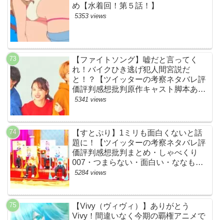
め【水着回！第５話！】
5353 views
【ファイトソング】嘘だと言ってく
れ！バイクひき逃げ犯人間宮説だ
と！？【ツイッターの考察ネタバレ評
価評判感想批判原作キャスト脚本あら
すじ伏線まとめ犯人黒幕・ドラマ・交
5341 views
通事故・間宮祥太朗・清原果耶・菊池
風磨】
【すとぷり】1ミリも面白くないと話
題に！【ツイッターの考察ネタバレ評
価評判感想批判まとめ・しゃべくり
007・つまらない・面白い・ななも
り。・ジェル・さとみ・ころん・るぅ
5284 views
と・莉犬・すとろべりーぷりんす・ツ
イキャス】
【Vivy（ヴィヴィ）】ありがとう
Vivy！間違いなく今期の覇権アニメで