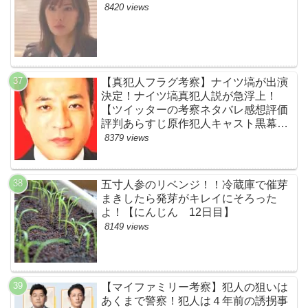
8420 views
【真犯人フラグ考察】ナイツ塙が出演
決定！ナイツ塙真犯人説が急浮上！
【ツイッターの考察ネタバレ感想評価
評判あらすじ原作犯人キャスト黒幕伏
線まとめ】
8379 views
五寸人参のリベンジ！！冷蔵庫で催芽
まきしたら発芽がキレイにそろった
よ！【にんじん 12日目】
8149 views
【マイファミリー考察】犯人の狙いは
あくまで警察！犯人は４年前の誘拐事