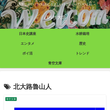
大学なんていうのはおこがましいけど学ぶっていいよね
パペリ大学
日本史講座
水耕栽培
エンタメ
歴史
ポイ活
トレンド
青空文庫
北大路魯山人
青空文庫