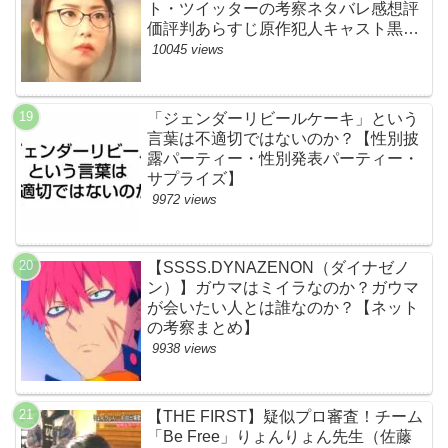
ト・ツイッターの考察ネタバレ感想評
価評判あらすじ原作犯人キャスト黒幕
伏線まとめ】
10045 views
「ジェンダーリビールケーキ」という
言葉は不適切ではないのか？【性別披
露パーティー・性別発表パーティー・
サプライズ】
9972 views
【SSSS.DYNAZENON（ダイナゼノ
ン）】ガウマはミイラなのか？ガウマ
が会いたい人とは誰なのか？【ネット
の考察まとめ】
9938 views
【THE FIRST】疑似プロ審査！チーム
「Be Free」りょんりょん先生（佐藤