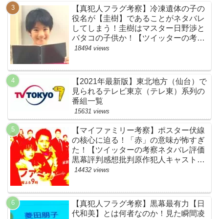
【真犯人フラグ考察】冷凍遺体の子の
役名が【圭樹】であることがネタバレ
してしまう！圭樹はマスター日野渉と
バタコの子供か！【ツイッターの考察
ネタバレ感想評価評判あらすじ原作犯
18494 views
人キャスト黒幕伏線まとめ】
【2021年最新版】東北地方（仙台）で
見られるテレビ東京（テレ東）系列の
番組一覧
15631 views
【マイファミリー考察】ポスター伏線
の核心に迫る！「赤」の意味が怖すぎ
た！【ツイッターの考察ネタバレ評価
黒幕評判感想批判原作犯人キャスト脚
本あらすじ伏線まとめ】
14432 views
【真犯人フラグ考察】黒幕最有力【日
代和美】とは何者なのか！見た瞬間凌