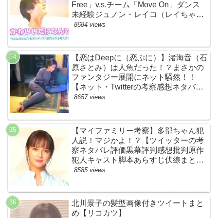
Free」v.s.チーム「Move On」ダンス
未経験ジュノン・レイコ（レイちゃ
ん）頑張れ！ルイルイかわいすぎる
8684 views
ww【ネットのネタバレ感想考察まと
め・ザファースト・スッキリ・
BE:FIRST・ビーファースト】
【恋はDeepに（恋ぷに）】渚海音（石
原さとみ）は人魚だった！？まさかの
ファンタジー展開にネット騒然！！
【ネット・Twitterの考察感想ネタバレ
評価評判あらすじまとめ】
8657 views
【マイファミリー考察】多部ちゃん犯
人説！マジかよ！？【ツイッターの考
察ネタバレ評価黒幕評判感想批判原作
犯人キャスト脚本あらすじ伏線まと
め・多部未華子】
8585 views
北川景子の髪型画像付きツイートまと
め【リコカツ】