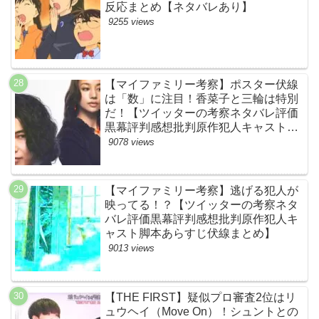
反応まとめ【ネタバレあり】
9255 views
【マイファミリー考察】ポスター伏線
は「数」に注目！香菜子と三輪は特別
だ！【ツイッターの考察ネタバレ評価
黒幕評判感想批判原作犯人キャスト脚
本あらすじ伏線まとめ】
9078 views
【マイファミリー考察】逃げる犯人が
映ってる！？【ツイッターの考察ネタ
バレ評価黒幕評判感想批判原作犯人キ
ャスト脚本あらすじ伏線まとめ】
9013 views
【THE FIRST】疑似プロ審査2位はリ
ュウヘイ（Move On）！シュントとの