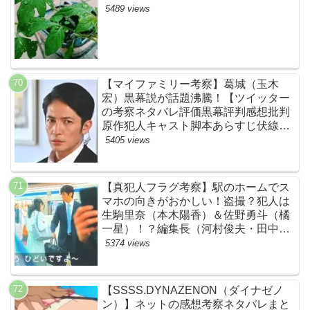
5489 views
【マイファミリー考察】葛城（玉木
宏）黒幕説が話題沸騰！【ツイッター
の考察ネタバレ評価黒幕評判感想批判
原作犯人キャスト脚本あらすじ伏線ま
とめ】
5405 views
【真犯人フラグ考察】駅のホームでス
マホの向きがおかしい！盗撮？犯人は
生駒里奈（本木陽香）＆佐野勇斗（橘
一星）！？編集長（河村俊夫・田中哲
司説も？【ネット・ツイッターの考察
5374 views
ネタバレ感想評価評判あらすじ原作犯
人キャスト黒幕伏線まとめ】
【SSSS.DYNAZENON（ダイナゼノ
ン）】ネットの感想考察ネタバレまと