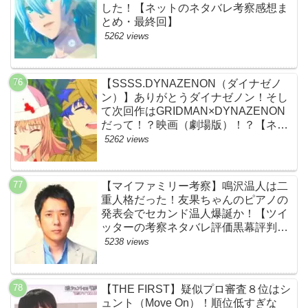
した！【ネットのネタバレ考察感想ま
とめ・最終回】
5262 views
【SSSS.DYNAZENON（ダイナゼノ
ン）】ありがとうダイナゼノン！そし
て次回作はGRIDMAN×DYNAZENON
だって！？映画（劇場版）！？【ネッ
トの考察ネタバレ感想まとめ・最終
5262 views
回】
【マイファミリー考察】鳴沢温人は二
重人格だった！友果ちゃんのピアノの
発表会でセカンド温人爆誕か！【ツイ
ッターの考察ネタバレ評価黒幕評判感
想批判原作犯人キャスト脚本あらすじ
5238 views
伏線まとめ】
【THE FIRST】疑似プロ審査８位はシ
ュント（Move On）！順位低すぎな