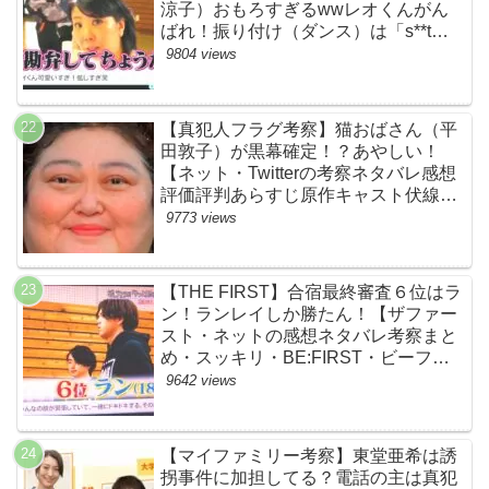
涼子）おもろすぎるwwレオくんがん
ばれ！振り付け（ダンス）は「s**t
kingz」のOguri・Kazuki！豪華！【ネ
9804 views
ットのネタバレ感想考察評判評価まと
め・ザファースト・スッキリ・
BE:FIRST・ビーファースト】
【真犯人フラグ考察】猫おばさん（平
田敦子）が黒幕確定！？あやしい！
【ネット・Twitterの考察ネタバレ感想
評価評判あらすじ原作キャスト伏線ま
とめ】
9773 views
【THE FIRST】合宿最終審査６位はラ
ン！ランレイしか勝たん！【ザファー
スト・ネットの感想ネタバレ考察まと
め・スッキリ・BE:FIRST・ビーファ
ースト】
9642 views
【マイファミリー考察】東堂亜希は誘
拐事件に加担してる？電話の主は真犯