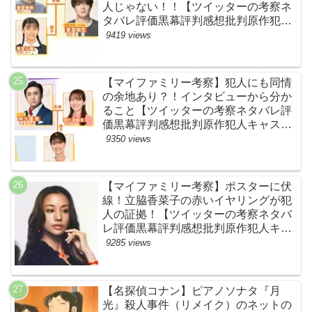
人じゃない！！【ツイッターの考察ネ
タバレ評価黒幕評判感想批判原作犯人
キャスト脚本あらすじ伏線まとめ】
9419 views
【マイファミリー考察】犯人にも同情
の余地あり？！インタビューから分か
ること【ツイッターの考察ネタバレ評
価黒幕評判感想批判原作犯人キャスト
脚本あらすじ伏線まとめ】
9350 views
【マイファミリー考察】ポスターに伏
線！立脇香菜子の赤いイヤリングが犯
人の証拠！【ツイッターの考察ネタバ
レ評価黒幕評判感想批判原作犯人キャ
スト脚本あらすじ伏線まとめ・高橋メ
9285 views
アリージュン】
【名探偵コナン】ピアノソナタ『月
光』殺人事件（リメイク）のネットの