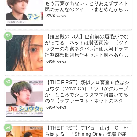
もう言葉が出ない…とりあえずザスト
民のみんなのツイートまとめたから見
て…【ザファースト・ネットのネタバ
6970 views
レ感想考察まとめ・スッキリ・
BE:FIRST・ビーファースト】
【鎌倉殿の13人】巴御前の眉毛がつな
がってる！ネットは賛否両論！【ツイ
ッターの考察ネタバレ評価大河ドラマ
評判感想批判原作キャスト脚本あらす
じ伏線まとめ犯人黒幕・秋元才加】
6950 views
【THE FIRST】疑似プロ審査９位はシ
ョウタ（Move On）！ソロかグループ
か…ところでショウタママ何書いてる
の？【ザファースト・ネットのネタバ
レ感想考察まとめ・スッキリ・
6904 views
BE:FIRST・ビーファースト】
【THE FIRST】デビュー曲は「G」か
ら始まる！「Shining One」登場で確