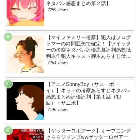
ネタバレ感想まとめ第２話】
7259 views
【マイファミリー考察】犯人はプログ
ラマーの鈴間亜矢で確定！【ツイッタ
ーの考察ネタバレ評価黒幕評判感想批
判原作犯人キャスト脚本あらすじ伏線
まとめ・藤間爽子】
7254 views
【アニメSonnyBoy（サニーボー
イ）】ネットの考察あらすじネタバレ
感想まとめ評価評判【第１話（初
回）・サニボ】
7145 views
【ゲッターロボアーク】オープニング
きららジャンプwwゲッターロボアー