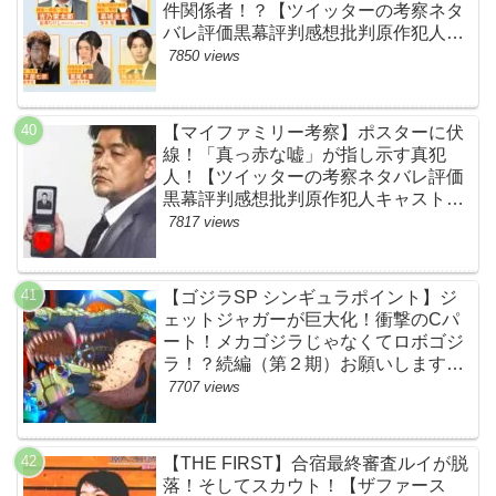
件関係者！？【ツイッターの考察ネタ
バレ評価黒幕評判感想批判原作犯人キ
ャスト脚本あらすじ伏線まとめ】
7850 views
【マイファミリー考察】ポスターに伏
線！「真っ赤な嘘」が指し示す真犯
人！【ツイッターの考察ネタバレ評価
黒幕評判感想批判原作犯人キャスト脚
本あらすじ伏線まとめ・吉乃栄太郎】
7817 views
【ゴジラSP シンギュラポイント】ジ
ェットジャガーが巨大化！衝撃のCパ
ート！メカゴジラじゃなくてロボゴジ
ラ！？続編（第２期）お願いします！
【ネットの考察ネタバレ感想まとめ・
7707 views
最終回】
【THE FIRST】合宿最終審査ルイが脱
落！そしてスカウト！【ザファース