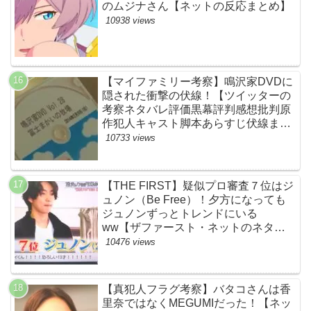
のムジナさん【ネットの反応まとめ】
10938 views
【マイファミリー考察】鳴沢家DVDに
隠された衝撃の伏線！【ツイッターの
考察ネタバレ評価黒幕評判感想批判原
作犯人キャスト脚本あらすじ伏線まと
め】
10733 views
【THE FIRST】疑似プロ審査７位はジ
ュノン（Be Free）！夕方になっても
ジュノンずっとトレンドにいる
ww【ザファースト・ネットのネタバ
レ感想考察まとめ・スッキリ・
10476 views
BE:FIRST・ビーファースト】
【真犯人フラグ考察】バタコさんは香
里奈ではなくMEGUMIだった！【ネッ