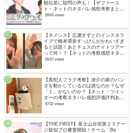
順位差に疑問の声も！【ザファース
ト・ネットのネタバレ感想考察まと
め・スッキリ・BE:FIRST・ビーファ
8999 views
ースト】
【ネメシス】広瀬すずとのインスタラ
イブで橋本環奈すっぴんがかわいすぎ
ると話題！あとチェスのナイトツアー
って何！？【ネットの考察感想ネタバ
レまとめ【第９話】
8910 views
【真犯人フラグ考察】凌介の家のパン
ダを動かしているのは誰なのか？なぜ
「１」がないのか？【ネット・ツイッ
ターの考察ネタバレ感想評価評判あら
すじ原作犯人キャスト黒幕伏線まと
8702 views
め】
【THE FIRST】富士山合宿第２ステー
ジ疑似プロ審査開始！チーム「Be