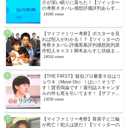
介が深い眠りに落ちた！【ツイッター
の考察ネタバレ感想評価評判あらすじ
原作犯人キャスト黒幕伏線まとめ】
14345 views
【マイファミリー考察】ポスターを見
れば犯人がわかる！？【ツイッターの
考察ネタバレ評価黒幕評判感想批判原
作犯人キャスト脚本あらすじ伏線まと
め】
14016 views
【THE FIRST】疑似プロ審査６位はリ
ョウキ（Move On）！はい！そうで
す！賛否両論です！週刊誌スキャンダ
ルの件も尾を引いてます！【ザファー
スト・ネットのネタバレ感想考察まと
13039 views
め・スッキリ・BE:FIRST・ビーファ
ースト】
【マイファミリー考察】香菜子と三輪
が死亡！犯人は誰だ！【ツイッターの