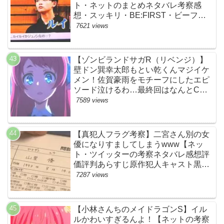
ト・ネットのまとめネタバレ考察感
想・スッキリ・BE:FIRST・ビーファ
ースト】
7621 views
【ゾンビランドサガR（リベンジ）】
壁ドン巽幸太郎もとい乾くんマジイケ
メン！佐賀豪雨をモチーフにしたエピ
ソード泣けるわ…最終回はなんとCM
なし27分ノンストップ放送！すごすぎ
7589 views
る！【ネットの感想ネタバレ考察まと
め・第11話・ゾンサガ】
【真犯人フラグ考察】二宮さん別の女
優になりすましてしまうwww【ネッ
ト・ツイッターの考察ネタバレ感想評
価評判あらすじ原作犯人キャスト黒幕
伏線まとめ・山里亮太・蒼井優】
7287 views
【小林さんちのメイドラゴンS】イル
ルかわいすぎるんよ！【ネットの考察