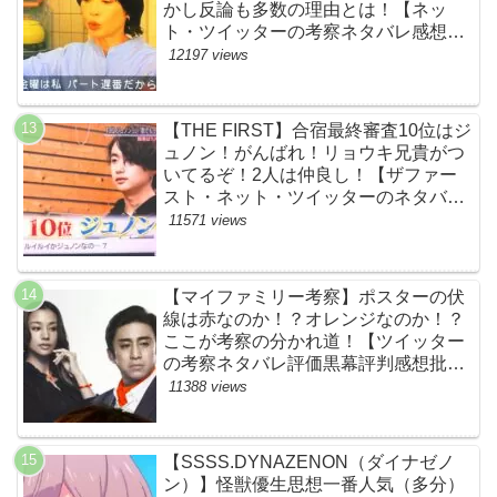
かし反論も多数の理由とは！【ネッ
ト・ツイッターの考察ネタバレ感想評
価評判あらすじ原作犯人キャスト黒幕
12197 views
伏線まとめ】
【THE FIRST】合宿最終審査10位はジ
ュノン！がんばれ！リョウキ兄貴がつ
いてるぞ！2人は仲良し！【ザファー
スト・ネット・ツイッターのネタバレ
考察まとめ感想評価評判・スッキリ・
11571 views
BE:FIRST・ビーファースト・
JUNON・RYOKI】
【マイファミリー考察】ポスターの伏
線は赤なのか！？オレンジなのか！？
ここが考察の分かれ道！【ツイッター
の考察ネタバレ評価黒幕評判感想批判
原作犯人キャスト脚本あらすじ伏線ま
11388 views
とめ】
【SSSS.DYNAZENON（ダイナゼノ
ン）】怪獣優生思想一番人気（多分）