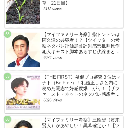
草 21日目】
6112 views
【マイファミリー考察】指トントンは
阿久津の共犯者！？【ツイッターの考
察ネタバレ評価黒幕評判感想批判原作
犯人キャスト脚本あらすじ伏線まと
め・松本幸四郎】
6074 views
【THE FIRST】疑似プロ審査３位はマ
ナト（Be Free）！礼儀正しさと内に
秘めた闘志で好感度爆上がり！【ザフ
ァースト・ネットのネタバレ感想考察
まとめ・スッキリ・BE:FIRST・ビー
6026 views
ファースト】
【マイファミリー考察】三輪碧（賀来
賢人）があやしい！黒幕確定か！【ツ