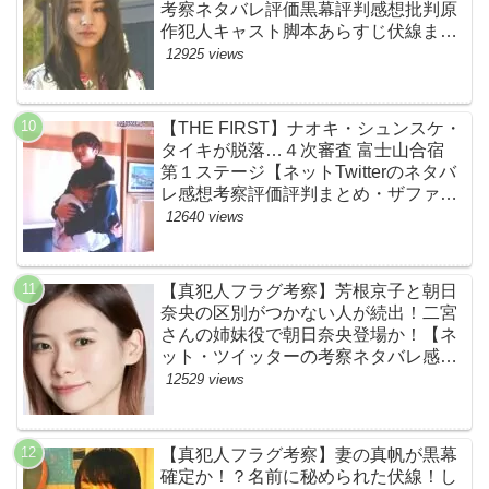
考察ネタバレ評価黒幕評判感想批判原
作犯人キャスト脚本あらすじ伏線まと
め】
12925 views
【THE FIRST】ナオキ・シュンスケ・
タイキが脱落…４次審査 富士山合宿
第１ステージ【ネットTwitterのネタバ
レ感想考察評価評判まとめ・ザファー
スト・スッキリ・BE:FIRST・ビーフ
12640 views
ァースト】
【真犯人フラグ考察】芳根京子と朝日
奈央の区別がつかない人が続出！二宮
さんの姉妹役で朝日奈央登場か！【ネ
ット・ツイッターの考察ネタバレ感想
評価評判あらすじ原作犯人キャスト黒
12529 views
幕伏線まとめ】
【真犯人フラグ考察】妻の真帆が黒幕
確定か！？名前に秘められた伏線！し