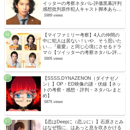
イッターの考察ネタバレ評価黒幕評判
感想批判原作犯人キャスト脚本あらす
じ伏線まとめ】
5989 views
【マイファミリー考察】4人の仲間の
中に犯人は居ない！いや、そう思いた
い…『最愛』と同じ心境にさせるドラ
マ☆【ツイッターの考察ネタバレ評価
黒幕評判感想批判原作犯人キャスト脚
5905 views
本あらすじ伏線まとめ】
【SSSS.DYNAZENON（ダイナゼノ
ン）】OP・ED映像の謎・伏線【ネッ
トの考察・感想・評判・ネタバレまと
め】
5875 views
【恋はDeepに（恋ぷに）】石原さとみ
はなぜ指に、はあっと息を吹きかける