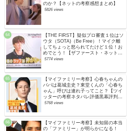
のか？【ネットの考察感想まとめ】
5826 views
【THE FIRST】疑似プロ審査１位はソ
ウタ（SOTA)（Be Free）！マイク離
してちょっと怒られてたけど１位！お
めでとう！【ザファースト・ネットの
ネタバレ感想考察まとめ・スッキリ・
5774 views
BE:FIRST・ビーファースト】
【マイファミリー考察】心春ちゃんの
パパは葛城圭史？東堂くんの「心春ち
ゃん」呼びは連れ子ってこと？【ツイ
ッターの考察ネタバレ評価黒幕評判感
想批判原作犯人キャスト脚本あらすじ
5768 views
伏線まとめ】
【マイファミリー考察】未知留の本当
の「ファミリー」が明らかになる！