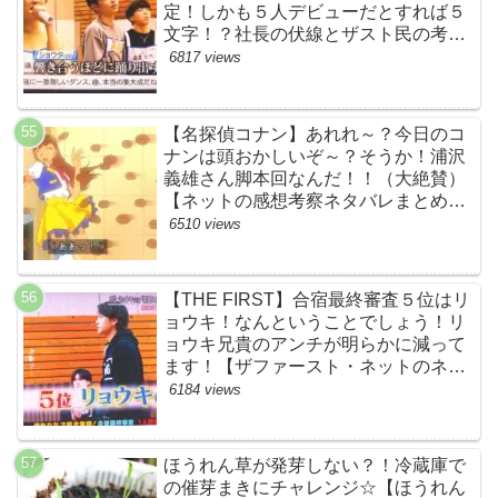
定！しかも５人デビューだとすれば５
文字！？社長の伏線とザスト民の考察
すげーよ…鳥肌立ったわ…【シャイニ
6817 views
ングワン・スッキリ・ネットの感想ネ
タバレ考察まとめ・ザファースト・
BMSG・BE:FIRST・ビーファース
【名探偵コナン】あれれ～？今日のコ
ト】
ナンは頭おかしいぞ～？そうか！浦沢
義雄さん脚本回なんだ！！（大絶賛）
【ネットの感想考察ネタバレまとめ・
笑顔を消したアイドル】
6510 views
【THE FIRST】合宿最終審査５位はリ
ョウキ！なんということでしょう！リ
ョウキ兄貴のアンチが明らかに減って
ます！【ザファースト・ネットのネタ
バレ考察まとめ感想・スッキリ・
6184 views
BE:FIRST・ビーファースト・
RYOKI】
ほうれん草が発芽しない？！冷蔵庫で
の催芽まきにチャレンジ☆【ほうれん