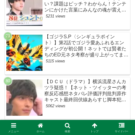
い？課題はピッチ？わからん！テンテ
ンにかけた言葉にみんなの魂が震えて
ます…【ザファースト・ネットのネタ
5231 views
バレ感想考察まとめ・スッキリ・
BE:FIRST・ビーファースト】
【ゴジラS.P〈シンギュラポイン
ト〉】第2話でゴジラ愛あふれるエン
ディングが初公開！ネットでは賢者た
ちのED元ネタ考察が盛り上がってま
す！モスラやメカゴジラ（機龍）も登
5115 views
場！【ネットTwitterの考察・評判・評
価・感想・ネタバレまとめ】
【ＤＣＵ（ドラマ）】横浜流星さんカ
ツラ疑惑！【ネット・ツイッターの考
察反応感想ネタバレ評価評判批判原作
キャスト最終回伏線あらすじ脚本犯人
黒幕まとめ・着飾る恋には理由があっ
5062 views
て・ウィッグ】
【着飾る恋には理由があって】「冷蔵
メニュー
ホーム
検索
トップ
サイドバー
庫キス」論―『おっさんずラブ』との