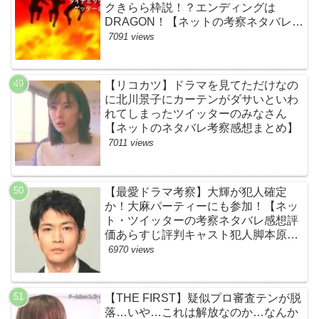
クきらら枠説！？エンディングは
DRAGON！【ネットの考察ネタバレ感
想まとめ・第１話】
7091 views
【リコカツ】ドラマを見てただけなの
に北川景子にカーテンがダサいといわ
れてしまったツイッターのみなさん
【ネットのネタバレ考察感想まとめ】
7011 views
【最愛ドラマ考察】大輝が犯人確定
か！大麻パーティーにも参加！【ネッ
ト・ツイッターの考察ネタバレ感想評
価あらすじ評判キャスト犯人脚本原作
黒幕伏線まとめ・大ちゃん・梨央・加
6970 views
瀬さん・優・桑子・左利き・南京錠・
軍手】
【THE FIRST】疑似プロ審査テンが脱
落…いや…これは解放なのか…なんか