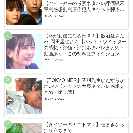
【ツイッターの考察ネタバレ評価黒幕
評判感想批判原作犯人キャスト脚本あ
らすじ伏線まとめ】
5625 views
【私が女優になる日＃１】飯沼愛さん
v.s.岡田里穗さん【ネット・ツイッター
の感想・評価・評判ネタバレまとめ・
動画あり・この初恋はフィクションで
す・初恋Ｆ】
5599 views
【TOKYO MER】音羽先生ひたすらか
わいい【ネットの考察ネタバレ感想ま
とめ・第５話】
5597 views
【ダイソーのミニトマト】種まきから
独り立ちまで