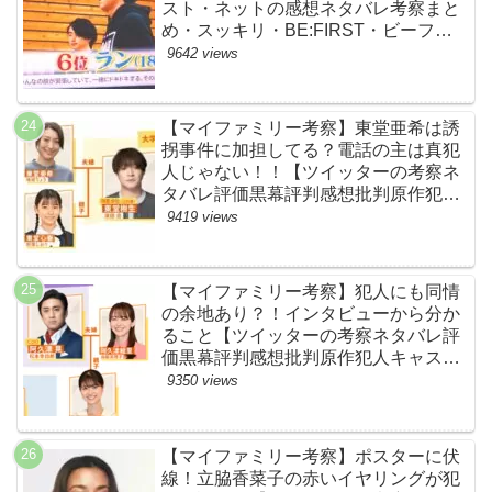
スト・ネットの感想ネタバレ考察まと
め・スッキリ・BE:FIRST・ビーファ
ースト】
9642 views
【マイファミリー考察】東堂亜希は誘
拐事件に加担してる？電話の主は真犯
人じゃない！！【ツイッターの考察ネ
タバレ評価黒幕評判感想批判原作犯人
キャスト脚本あらすじ伏線まとめ】
9419 views
【マイファミリー考察】犯人にも同情
の余地あり？！インタビューから分か
ること【ツイッターの考察ネタバレ評
価黒幕評判感想批判原作犯人キャスト
脚本あらすじ伏線まとめ】
9350 views
【マイファミリー考察】ポスターに伏
線！立脇香菜子の赤いイヤリングが犯