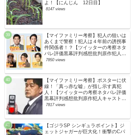
よ！【にんじん 12日目】
8147 views
【マイファミリー考察】犯人の狙いは
あくまで警察！犯人は４年前の誘拐事
件関係者！？【ツイッターの考察ネタ
バレ評価黒幕評判感想批判原作犯人キ
ャスト脚本あらすじ伏線まとめ】
7850 views
【マイファミリー考察】ポスターに伏
線！「真っ赤な嘘」が指し示す真犯
人！【ツイッターの考察ネタバレ評価
黒幕評判感想批判原作犯人キャスト脚
本あらすじ伏線まとめ・吉乃栄太郎】
7817 views
【ゴジラSP シンギュラポイント】ジ
ェットジャガーが巨大化！衝撃のCパ