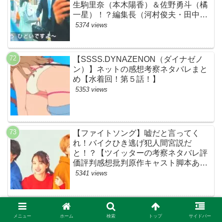
生駒里奈（本木陽香）＆佐野勇斗（橘
一星）！？編集長（河村俊夫・田中哲
司説も？【ネット・ツイッターの考察
5374 views
ネタバレ感想評価評判あらすじ原作犯
人キャスト黒幕伏線まとめ】
【SSSS.DYNAZENON（ダイナゼノ
ン）】ネットの感想考察ネタバレまと
め【水着回！第５話！】
5353 views
【ファイトソング】嘘だと言ってく
れ！バイクひき逃げ犯人間宮説だ
と！？【ツイッターの考察ネタバレ評
価評判感想批判原作キャスト脚本あら
すじ伏線まとめ犯人黒幕・ドラマ・交
5341 views
通事故・間宮祥太朗・清原果耶・菊池
風磨】
【すとぷり】1ミリも面白くないと話
題に！【ツイッターの考察ネタバレ評
メニュー
ホーム
検索
トップ
サイドバー