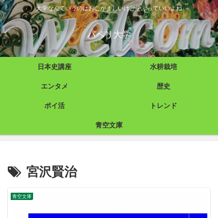
大学なんていうのはおこがましいけど学ぶっていいよね
パペリ大学
日本史講座
水耕栽培
エンタメ
歴史
ポイ活
トレンド
青空文庫
宮沢賢治
青空文庫