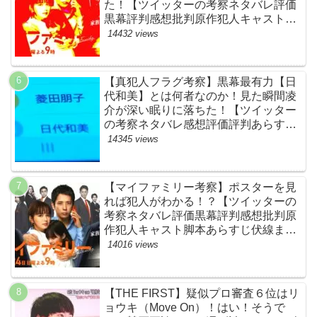
た！【ツイッターの考察ネタバレ評価
黒幕評判感想批判原作犯人キャスト脚
本あらすじ伏線まとめ】
14432 views
【真犯人フラグ考察】黒幕最有力【日
代和美】とは何者なのか！見た瞬間凌
介が深い眠りに落ちた！【ツイッター
の考察ネタバレ感想評価評判あらすじ
原作犯人キャスト黒幕伏線まとめ】
14345 views
【マイファミリー考察】ポスターを見
れば犯人がわかる！？【ツイッターの
考察ネタバレ評価黒幕評判感想批判原
作犯人キャスト脚本あらすじ伏線まと
め】
14016 views
【THE FIRST】疑似プロ審査６位はリ
ョウキ（Move On）！はい！そうで