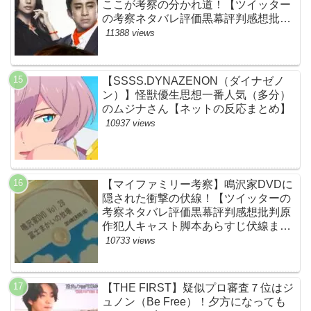
ここが考察の分かれ道！【ツイッター
の考察ネタバレ評価黒幕評判感想批判
原作犯人キャスト脚本あらすじ伏線ま
11388 views
とめ】
【SSSS.DYNAZENON（ダイナゼノ
ン）】怪獣優生思想一番人気（多分）
のムジナさん【ネットの反応まとめ】
10937 views
【マイファミリー考察】鳴沢家DVDに
隠された衝撃の伏線！【ツイッターの
考察ネタバレ評価黒幕評判感想批判原
作犯人キャスト脚本あらすじ伏線まと
め】
10733 views
【THE FIRST】疑似プロ審査７位はジ
ュノン（Be Free）！夕方になっても