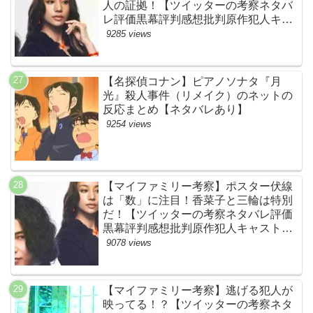
人の証拠！【ツイッターの考察ネタバ
レ評価黒幕評判感想批判原作犯人キャ
スト脚本あらすじ伏線まとめ・高橋メ
9285 views
アリージュン】
【名探偵コナン】ピアノソナタ『月
光』殺人事件（リメイク）のネットの
反応まとめ【ネタバレあり】
9254 views
【マイファミリー考察】ポスター伏線
は「数」に注目！香菜子と三輪は特別
だ！【ツイッターの考察ネタバレ評価
黒幕評判感想批判原作犯人キャスト脚
本あらすじ伏線まとめ】
9078 views
【マイファミリー考察】逃げる犯人が
映ってる！？【ツイッターの考察ネタ