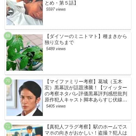
とめ・第５話】
5597 views
【ダイソーのミニトマト】種まきから
独り立ちまで
5489 views
【マイファミリー考察】葛城（玉木
宏）黒幕説が話題沸騰！【ツイッター
の考察ネタバレ評価黒幕評判感想批判
原作犯人キャスト脚本あらすじ伏線ま
とめ】
5405 views
【真犯人フラグ考察】駅のホームでス
マホの向きがおかしい！盗撮？犯人は