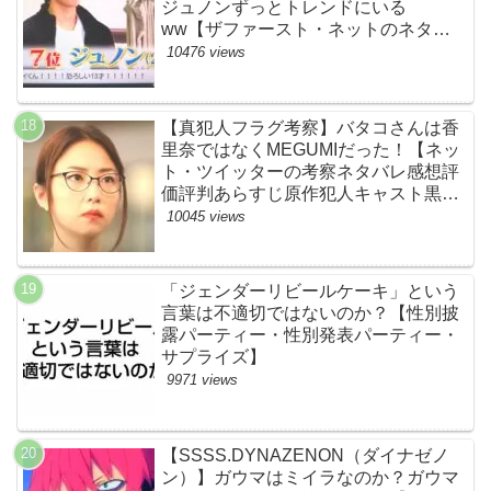
ジュノンずっとトレンドにいる
ww【ザファースト・ネットのネタバ
レ感想考察まとめ・スッキリ・
10476 views
BE:FIRST・ビーファースト】
【真犯人フラグ考察】バタコさんは香
里奈ではなくMEGUMIだった！【ネッ
ト・ツイッターの考察ネタバレ感想評
価評判あらすじ原作犯人キャスト黒幕
伏線まとめ】
10045 views
「ジェンダーリビールケーキ」という
言葉は不適切ではないのか？【性別披
露パーティー・性別発表パーティー・
サプライズ】
9971 views
【SSSS.DYNAZENON（ダイナゼノ
ン）】ガウマはミイラなのか？ガウマ