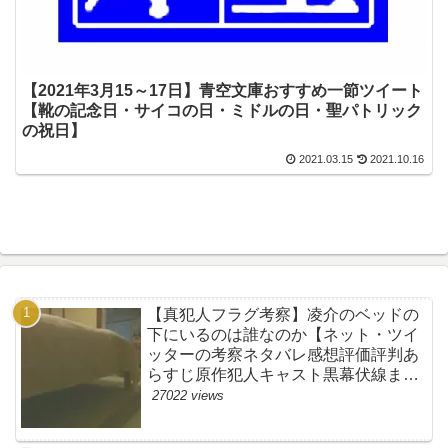
【2021年3月15～17日】青空文庫おすすめ一節ツイート
【靴の記念日・サイコの日・ミドルの日・聖パトリック
の祝日】
2021.03.15
2021.10.16
【真犯人フラグ考察】凌介のベッドの
下にいるのは誰なのか【ネット・ツイ
ッターの考察ネタバレ感想評価評判あ
らすじ原作犯人キャスト黒幕伏線まと
め】
27022 views