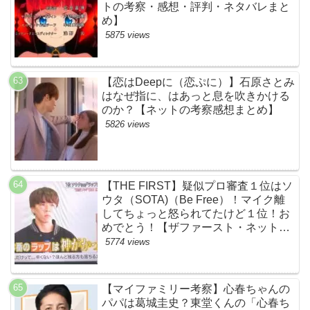
トの考察・感想・評判・ネタバレまと
め】
5875 views
【恋はDeepに（恋ぷに）】石原さとみ
はなぜ指に、はあっと息を吹きかける
のか？【ネットの考察感想まとめ】
5826 views
【THE FIRST】疑似プロ審査１位はソ
ウタ（SOTA)（Be Free）！マイク離
してちょっと怒られてたけど１位！お
めでとう！【ザファースト・ネットの
ネタバレ感想考察まとめ・スッキリ・
5774 views
BE:FIRST・ビーファースト】
【マイファミリー考察】心春ちゃんの
パパは葛城圭史？東堂くんの「心春ち