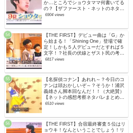
か…ところでショウタママ何書いてる
の？【ザファースト・ネットのネタバ
レ感想考察まとめ・スッキリ・
6904 views
BE:FIRST・ビーファースト】
【THE FIRST】デビュー曲は「G」か
ら始まる！「Shining One」登場で確
定！しかも５人デビューだとすれば５
文字！？社長の伏線とザスト民の考察
すげーよ…鳥肌立ったわ…【シャイニ
6817 views
ングワン・スッキリ・ネットの感想ネ
タバレ考察まとめ・ザファースト・
BMSG・BE:FIRST・ビーファース
【名探偵コナン】あれれ～？今日のコ
ト】
ナンは頭おかしいぞ～？そうか！浦沢
義雄さん脚本回なんだ！！（大絶賛）
【ネットの感想考察ネタバレまとめ・
笑顔を消したアイドル】
6510 views
【THE FIRST】合宿最終審査５位はリ
ョウキ！なんということでしょう！リ