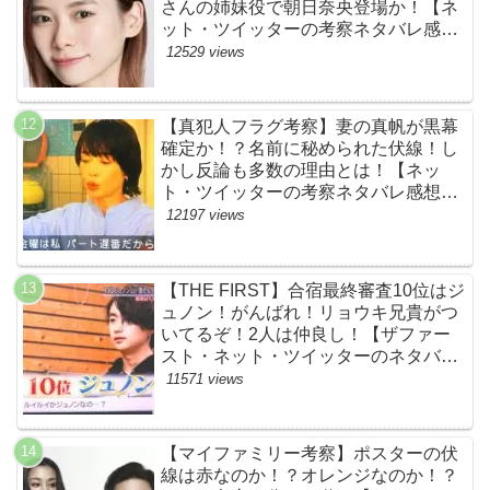
さんの姉妹役で朝日奈央登場か！【ネ
ット・ツイッターの考察ネタバレ感想
評価評判あらすじ原作犯人キャスト黒
12529 views
幕伏線まとめ】
【真犯人フラグ考察】妻の真帆が黒幕
確定か！？名前に秘められた伏線！し
かし反論も多数の理由とは！【ネッ
ト・ツイッターの考察ネタバレ感想評
価評判あらすじ原作犯人キャスト黒幕
12197 views
伏線まとめ】
【THE FIRST】合宿最終審査10位はジ
ュノン！がんばれ！リョウキ兄貴がつ
いてるぞ！2人は仲良し！【ザファー
スト・ネット・ツイッターのネタバレ
考察まとめ感想評価評判・スッキリ・
11571 views
BE:FIRST・ビーファースト・
JUNON・RYOKI】
【マイファミリー考察】ポスターの伏
線は赤なのか！？オレンジなのか！？