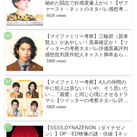
秘めた闘志で好感度爆上がり！【ザフ
ァースト・ネットのネタバレ感想考察
まとめ・スッキリ・BE:FIRST・ビー
6026 views
ファースト】
【マイファミリー考察】三輪碧（賀来
賢人）があやしい！黒幕確定か！【ツ
イッターの考察ネタバレ評価黒幕評判
感想批判原作犯人キャスト脚本あらす
じ伏線まとめ】
5989 views
【マイファミリー考察】4人の仲間の
中に犯人は居ない！いや、そう思いた
い…『最愛』と同じ心境にさせるドラ
マ☆【ツイッターの考察ネタバレ評価
黒幕評判感想批判原作犯人キャスト脚
5905 views
本あらすじ伏線まとめ】
【SSSS.DYNAZENON（ダイナゼノ
ン）】OP・ED映像の謎・伏線【ネッ