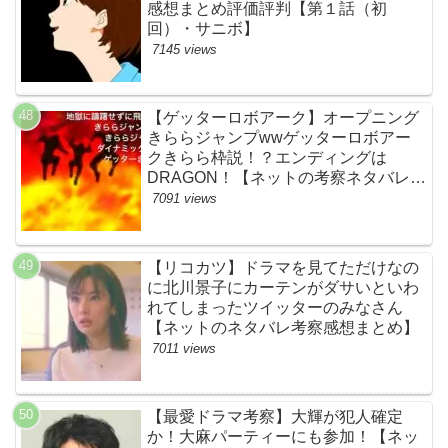
感想まとめ評価評判【第１話（初
回）・サニボ】
7145 views
【ゲッターロボアーク】オープニング
きららジャンプwwゲッターロボアー
クきらら枠説！？エンディングは
DRAGON！【ネットの考察ネタバレ感
想まとめ・第１話】
7091 views
【リコカツ】ドラマを見てただけなの
に北川景子にカーテンがダサいといわ
れてしまったツイッターのみなさん
【ネットのネタバレ考察感想まとめ】
7011 views
【最愛ドラマ考察】大輝が犯人確定
か！大麻パーティーにも参加！【ネッ