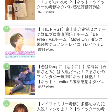
「１」がないのか？【ネット・ツイッ
ターの考察ネタバレ感想評価評判あら
すじ原作犯人キャスト黒幕伏線まと
8702 views
め】
【THE FIRST】富士山合宿第２ステー
ジ疑似プロ審査開始！チーム「Be
Free」v.s.チーム「Move On」ダンス
未経験ジュノン・レイコ（レイちゃ
ん）頑張れ！ルイルイかわいすぎる
8684 views
ww【ネットのネタバレ感想考察まと
め・ザファースト・スッキリ・
BE:FIRST・ビーファースト】
【恋はDeepに（恋ぷに）】渚海音（石
原さとみ）は人魚だった！？まさかの
ファンタジー展開にネット騒然！！
【ネット・Twitterの考察感想ネタバレ
評価評判あらすじまとめ】
8657 views
【マイファミリー考察】多部ちゃん犯
人説！マジかよ！？【ツイッターの考