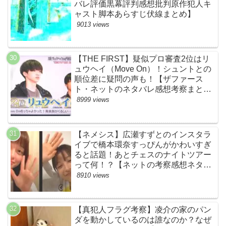
バレ評価黒幕評判感想批判原作犯人キ
ャスト脚本あらすじ伏線まとめ】
9013 views
【THE FIRST】疑似プロ審査2位はリ
ュウヘイ（Move On）！シュントとの
順位差に疑問の声も！【ザファース
ト・ネットのネタバレ感想考察まと
め・スッキリ・BE:FIRST・ビーファ
8999 views
ースト】
【ネメシス】広瀬すずとのインスタラ
イブで橋本環奈すっぴんがかわいすぎ
ると話題！あとチェスのナイトツアー
って何！？【ネットの考察感想ネタバ
レまとめ【第９話】
8910 views
【真犯人フラグ考察】凌介の家のパン
ダを動かしているのは誰なのか？なぜ