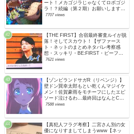
ート！メカゴジラじゃなくてロボゴジ
ラ！？続編（第２期）お願いします！
【ネットの考察ネタバレ感想まとめ・
7707 views
最終回】
【THE FIRST】合宿最終審査ルイが脱
落！そしてスカウト！【ザファース
ト・ネットのまとめネタバレ考察感
想・スッキリ・BE:FIRST・ビーファ
ースト】
7621 views
【ゾンビランドサガR（リベンジ）】
壁ドン巽幸太郎もとい乾くんマジイケ
メン！佐賀豪雨をモチーフにしたエピ
ソード泣けるわ…最終回はなんとCM
なし27分ノンストップ放送！すごすぎ
7588 views
る！【ネットの感想ネタバレ考察まと
め・第11話・ゾンサガ】
【真犯人フラグ考察】二宮さん別の女
優になりすましてしまうwww【ネッ