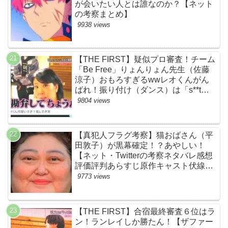
が会いたい人とは誰なのか？【ネット
の考察まとめ】
9938 views
【THE FIRST】疑似プロ審査！チーム
「Be Free」りょんりょん先生（佐藤
涼子）おもろすぎるwwレオくんがん
ばれ！振り付け（ダンス）は「s**t
kingz」のOguri・Kazuki！豪華！【ネ
9804 views
ットのネタバレ感想考察評判評価まと
め・ザファースト・スッキリ・
BE:FIRST・ビーファースト】
【真犯人フラグ考察】猫おばさん（平
田敦子）が黒幕確定！？あやしい！
【ネット・Twitterの考察ネタバレ感想
評価評判あらすじ原作キャスト伏線ま
とめ】
9773 views
【THE FIRST】合宿最終審査６位はラ
ン！ランレイしか勝たん！【ザファー