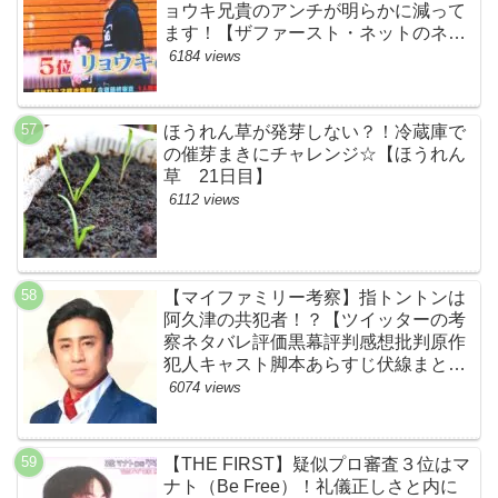
ョウキ兄貴のアンチが明らかに減って
ます！【ザファースト・ネットのネタ
バレ考察まとめ感想・スッキリ・
6184 views
BE:FIRST・ビーファースト・
RYOKI】
ほうれん草が発芽しない？！冷蔵庫で
の催芽まきにチャレンジ☆【ほうれん
草 21日目】
6112 views
【マイファミリー考察】指トントンは
阿久津の共犯者！？【ツイッターの考
察ネタバレ評価黒幕評判感想批判原作
犯人キャスト脚本あらすじ伏線まと
め・松本幸四郎】
6074 views
【THE FIRST】疑似プロ審査３位はマ
ナト（Be Free）！礼儀正しさと内に