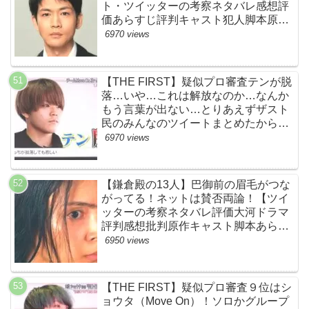
ト・ツイッターの考察ネタバレ感想評
価あらすじ評判キャスト犯人脚本原作
黒幕伏線まとめ・大ちゃん・梨央・加
6970 views
瀬さん・優・桑子・左利き・南京錠・
軍手】
【THE FIRST】疑似プロ審査テンが脱
落…いや…これは解放なのか…なんか
もう言葉が出ない…とりあえずザスト
民のみんなのツイートまとめたから見
て…【ザファースト・ネットのネタバ
6970 views
レ感想考察まとめ・スッキリ・
BE:FIRST・ビーファースト】
【鎌倉殿の13人】巴御前の眉毛がつな
がってる！ネットは賛否両論！【ツイ
ッターの考察ネタバレ評価大河ドラマ
評判感想批判原作キャスト脚本あらす
じ伏線まとめ犯人黒幕・秋元才加】
6950 views
【THE FIRST】疑似プロ審査９位はシ
ョウタ（Move On）！ソロかグループ