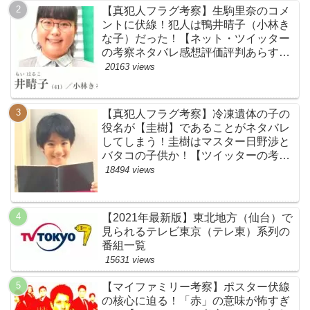
【真犯人フラグ考察】生駒里奈のコメ
ントに伏線！犯人は鴨井晴子（小林き
な子）だった！【ネット・ツイッター
の考察ネタバレ感想評価評判あらすじ
原作犯人キャスト黒幕伏線まとめ・鴨
20163 views
居晴子】
【真犯人フラグ考察】冷凍遺体の子の
役名が【圭樹】であることがネタバレ
してしまう！圭樹はマスター日野渉と
バタコの子供か！【ツイッターの考察
ネタバレ感想評価評判あらすじ原作犯
18494 views
人キャスト黒幕伏線まとめ】
【2021年最新版】東北地方（仙台）で
見られるテレビ東京（テレ東）系列の
番組一覧
15631 views
【マイファミリー考察】ポスター伏線
の核心に迫る！「赤」の意味が怖すぎ