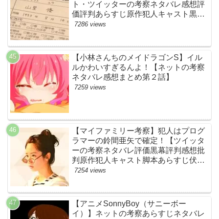
ト・ツイッターの考察ネタバレ感想評
価評判あらすじ原作犯人キャスト黒幕
伏線まとめ・山里亮太・蒼井優】
7286 views
【小林さんちのメイドラゴンS】イル
ルかわいすぎるんよ！【ネットの考察
ネタバレ感想まとめ第２話】
7259 views
【マイファミリー考察】犯人はプログ
ラマーの鈴間亜矢で確定！【ツイッタ
ーの考察ネタバレ評価黒幕評判感想批
判原作犯人キャスト脚本あらすじ伏線
まとめ・藤間爽子】
7254 views
【アニメSonnyBoy（サニーボー
イ）】ネットの考察あらすじネタバレ