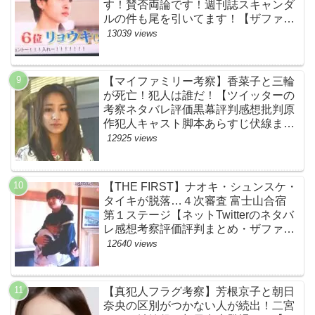
す！賛否両論です！週刊誌スキャンダ
ルの件も尾を引いてます！【ザファー
スト・ネットのネタバレ感想考察まと
13039 views
め・スッキリ・BE:FIRST・ビーファ
ースト】
【マイファミリー考察】香菜子と三輪
が死亡！犯人は誰だ！【ツイッターの
考察ネタバレ評価黒幕評判感想批判原
作犯人キャスト脚本あらすじ伏線まと
め】
12925 views
【THE FIRST】ナオキ・シュンスケ・
タイキが脱落…４次審査 富士山合宿
第１ステージ【ネットTwitterのネタバ
レ感想考察評価評判まとめ・ザファー
スト・スッキリ・BE:FIRST・ビーフ
12640 views
ァースト】
【真犯人フラグ考察】芳根京子と朝日
奈央の区別がつかない人が続出！二宮