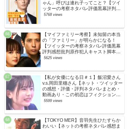
ゃん」呼びは連れ子ってこと？【ツイ
ッターの考察ネタバレ評価黒幕評判感
想批判原作犯人キャスト脚本あらすじ
5768 views
伏線まとめ】
【マイファミリー考察】未知留の本当
の「ファミリー」が明らかになる！
【ツイッターの考察ネタバレ評価黒幕
評判感想批判原作犯人キャスト脚本あ
らすじ伏線まとめ】
5625 views
【私が女優になる日＃１】飯沼愛さん
v.s.岡田里穗さん【ネット・ツイッター
の感想・評価・評判ネタバレまとめ・
動画あり・この初恋はフィクションで
す・初恋Ｆ】
5599 views
【TOKYO MER】音羽先生ひたすらか
わいい【ネットの考察ネタバレ感想ま