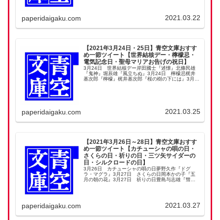
十三『...
2021.03.22
paperidaigaku.com
【2021年3月24日・25日】青空文庫おすす
め一節ツイート【世界結核デー・檸檬忌・
電気記念日・聖母マリアお告げの祝日】
3月24日 世界結核デー岸田國士『述懐』北條民雄
『鬼神』堀辰雄『風立ちぬ』3月24日 檸檬忌梶井
基次郎『檸檬』梶井基次郎『桜の樹の下には』3月
25日 電気記念日海野十三『電気風呂の怪死事件』
宮沢賢治『春と修羅』3月25日 聖母マリアお告げ
の...
2021.03.25
paperidaigaku.com
【2021年3月26日～28日】青空文庫おすす
め一節ツイート【カチューシャの唄の日・
さくらの日・祈りの日・三ツ矢サイダーの
日・シルクロードの日】
3月26日 カチューシャの唄の日夢野久作『ドグ
ラ・マグラ』3月27日 さくらの日岡本かの子『五
月の朝の花』3月27日 祈りの日豊島与志雄『彗星
の話』3月28日 三ツ矢サイダーの日古川緑波『清
涼飲料』3月28日 シルクロードの日中谷宇吉郎
『『...
2021.03.27
paperidaigaku.com