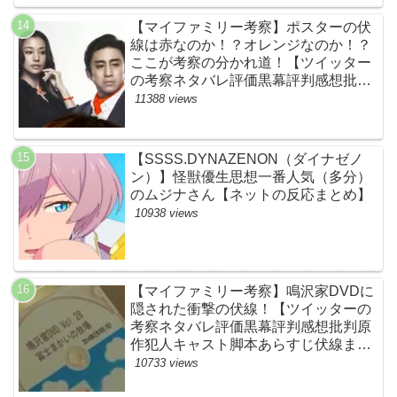
JUNON・RYOKI】
【マイファミリー考察】ポスターの伏
線は赤なのか！？オレンジなのか！？
ここが考察の分かれ道！【ツイッター
の考察ネタバレ評価黒幕評判感想批判
原作犯人キャスト脚本あらすじ伏線ま
11388 views
とめ】
【SSSS.DYNAZENON（ダイナゼノ
ン）】怪獣優生思想一番人気（多分）
のムジナさん【ネットの反応まとめ】
10938 views
【マイファミリー考察】鳴沢家DVDに
隠された衝撃の伏線！【ツイッターの
考察ネタバレ評価黒幕評判感想批判原
作犯人キャスト脚本あらすじ伏線まと
め】
10733 views