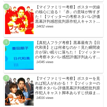
【マイファミリー考察】ポスター伏線
の核心に迫る！「赤」の意味が怖すぎ
た！【ツイッターの考察ネタバレ評価
黒幕評判感想批判原作犯人キャスト脚
本あらすじ伏線まとめ】
14432 views
【真犯人フラグ考察】黒幕最有力【日
代和美】とは何者なのか！見た瞬間凌
介が深い眠りに落ちた！【ツイッター
の考察ネタバレ感想評価評判あらすじ
原作犯人キャスト黒幕伏線まとめ】
14345 views
【マイファミリー考察】ポスターを見
れば犯人がわかる！？【ツイッターの
考察ネタバレ評価黒幕評判感想批判原
作犯人キャスト脚本あらすじ伏線まと
め】
14016 views