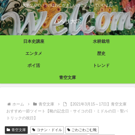
大学なんていうのはおこがましいけど学ぶっていいよね
パペリ大学
日本史講座
水耕栽培
エンタメ
歴史
ポイ活
トレンド
青空文庫
ホーム
青空文庫
【2021年3月15～17日】青空文庫
おすすめ一節ツイート【靴の記念日・サイコの日・ミドルの日・聖パ
トリックの祝日】
青空文庫
コナン・ドイル
ごわごわごむ靴