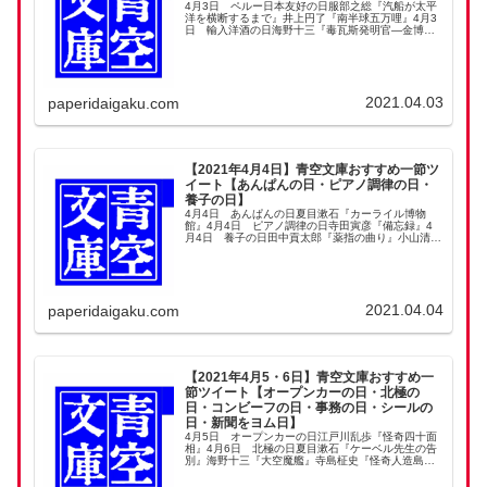
4月3日 ペルー日本友好の日服部之総『汽船が太平
洋を横断するまで』井上円了『南半球五万哩』4月3
日 輸入洋酒の日海野十三『毒瓦斯発明官―金博士
シリーズ・５―』夢野久作『超人鬚野博士』海野十
三『不思議なる空間断層』江戸川乱歩『灰色の巨
人』海野...
2021.04.03
paperidaigaku.com
【2021年4月4日】青空文庫おすすめ一節ツ
イート【あんぱんの日・ピアノ調律の日・
養子の日】
4月4日 あんぱんの日夏目漱石『カーライル博物
館』4月4日 ピアノ調律の日寺田寅彦『備忘録』4
月4日 養子の日田中貢太郎『薬指の曲り』小山清
『おじさんの話』
2021.04.04
paperidaigaku.com
【2021年4月5・6日】青空文庫おすすめ一
節ツイート【オープンカーの日・北極の
日・コンビーフの日・事務の日・シールの
日・新聞をヨム日】
4月5日 オープンカーの日江戸川乱歩『怪奇四十面
相』4月6日 北極の日夏目漱石『ケーベル先生の告
別』海野十三『大空魔艦』寺島柾史『怪奇人造島』4
月6日 コンビーフの日江戸川乱歩『妖星人Ｒ』古川
緑波『古川ロッパ昭和日記 昭和十五年』4月6日 ...