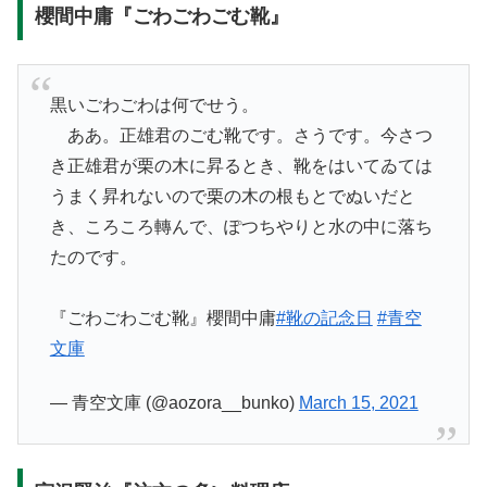
櫻間中庸『ごわごわごむ靴』
黒いごわごわは何でせう。
ああ。正雄君のごむ靴です。さうです。今さつ
き正雄君が栗の木に昇るとき、靴をはいてゐては
うまく昇れないので栗の木の根もとでぬいだと
き、ころころ轉んで、ぽつちやりと水の中に落ち
たのです。
『ごわごわごむ靴』櫻間中庸
#靴の記念日
#青空
文庫
— 青空文庫 (@aozora__bunko)
March 15, 2021