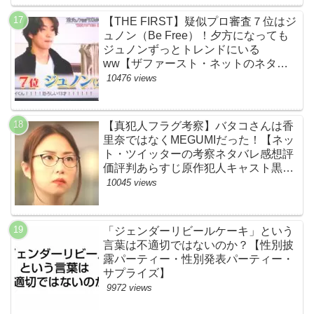
【THE FIRST】疑似プロ審査７位はジ
ュノン（Be Free）！夕方になっても
ジュノンずっとトレンドにいる
ww【ザファースト・ネットのネタバ
レ感想考察まとめ・スッキリ・
10476 views
BE:FIRST・ビーファースト】
【真犯人フラグ考察】バタコさんは香
里奈ではなくMEGUMIだった！【ネッ
ト・ツイッターの考察ネタバレ感想評
価評判あらすじ原作犯人キャスト黒幕
伏線まとめ】
10045 views
「ジェンダーリビールケーキ」という
言葉は不適切ではないのか？【性別披
露パーティー・性別発表パーティー・
サプライズ】
9972 views