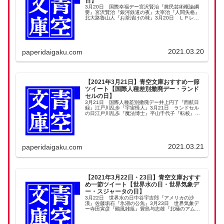
日】
3月20日 国際幸福デー宮沢賢治『農民芸術概論綱
要』宮沢賢治『銀河鉄道の夜』太宰治『人間失格』
北大路魯山人『お茶漬けの味』3月20日 ＬＰレコ
ードの日夢野久作『人間レコード』萩原朔太郎『ラ
ヂオ漫談』江戸川乱歩『宇宙怪人』
2021.03.20
paperidaigaku.com
【2021年3月21日】青空文庫おすすめ一節
ツイート【国際人種差別撤廃デー・ランド
セルの日】
3月21日 国際人種差別撤廃デー井上円了『西航日
録』江戸川乱歩『宇宙怪人』3月21日 ランドセル
の日江戸川乱歩『魔法博士』平山千代子『転校』賀
川豊彦『空中征服』
2021.03.21
paperidaigaku.com
【2021年3月22日・23日】青空文庫おすす
め一節ツイート【世界水の日・世界気象デ
ー・スジャータの日】
3月22日 世界水の日中谷宇吉郎『アメリカの沙
漠』佐藤垢石『氷湖の公魚』3月23日 世界気象デ
ー寺田寅彦『颱風雑俎』豊島与志雄『北極のアムン
セン』3月23日 スジャータの日北大路魯山人『ハ
ワイの食用蛙』江戸川乱歩『Ｄ坂の殺人事件』海野