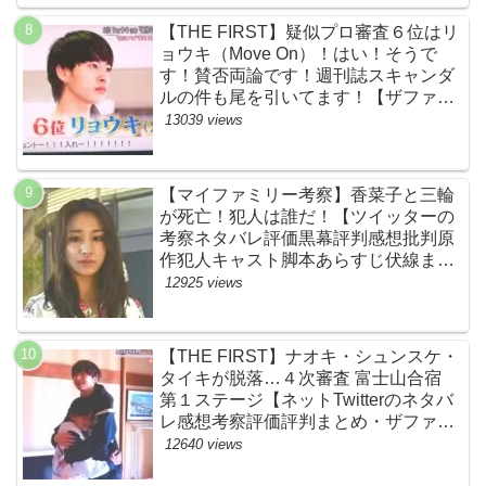
【THE FIRST】疑似プロ審査６位はリ
ョウキ（Move On）！はい！そうで
す！賛否両論です！週刊誌スキャンダ
ルの件も尾を引いてます！【ザファー
スト・ネットのネタバレ感想考察まと
13039 views
め・スッキリ・BE:FIRST・ビーファ
ースト】
【マイファミリー考察】香菜子と三輪
が死亡！犯人は誰だ！【ツイッターの
考察ネタバレ評価黒幕評判感想批判原
作犯人キャスト脚本あらすじ伏線まと
め】
12925 views
【THE FIRST】ナオキ・シュンスケ・
タイキが脱落…４次審査 富士山合宿
第１ステージ【ネットTwitterのネタバ
レ感想考察評価評判まとめ・ザファー
スト・スッキリ・BE:FIRST・ビーフ
12640 views
ァースト】