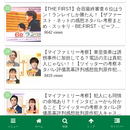
【THE FIRST】合宿最終審査６位はラ
ン！ランレイしか勝たん！【ザファー
スト・ネットの感想ネタバレ考察まと
め・スッキリ・BE:FIRST・ビーファ
ースト】
9642 views
【マイファミリー考察】東堂亜希は誘
拐事件に加担してる？電話の主は真犯
人じゃない！！【ツイッターの考察ネ
タバレ評価黒幕評判感想批判原作犯人
キャスト脚本あらすじ伏線まとめ】
9419 views
【マイファミリー考察】犯人にも同情
の余地あり？！インタビューから分か
ること【ツイッターの考察ネタバレ評
価黒幕評判感想批判原作犯人キャスト
脚本あらすじ伏線まとめ】
9350 views
メニュー
ホーム
検索
トップ
サイドバー