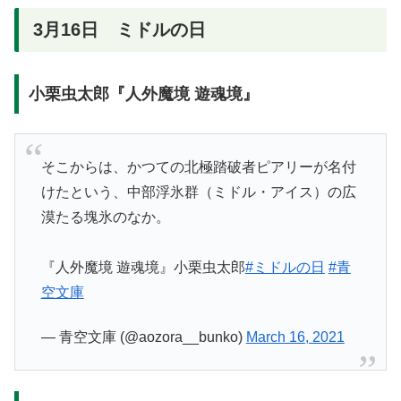
3月16日 ミドルの日
小栗虫太郎『人外魔境 遊魂境』
そこからは、かつての北極踏破者ピアリーが名付
けたという、中部浮氷群（ミドル・アイス）の広
漠たる塊氷のなか。
『人外魔境 遊魂境』小栗虫太郎
#ミドルの日
#青
空文庫
— 青空文庫 (@aozora__bunko)
March 16, 2021