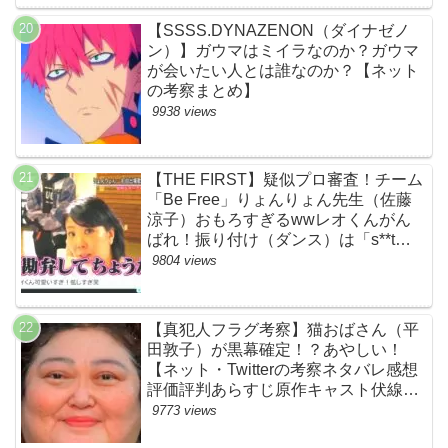
【SSSS.DYNAZENON（ダイナゼノ
ン）】ガウマはミイラなのか？ガウマ
が会いたい人とは誰なのか？【ネット
の考察まとめ】
9938 views
【THE FIRST】疑似プロ審査！チーム
「Be Free」りょんりょん先生（佐藤
涼子）おもろすぎるwwレオくんがん
ばれ！振り付け（ダンス）は「s**t
kingz」のOguri・Kazuki！豪華！【ネ
9804 views
ットのネタバレ感想考察評判評価まと
め・ザファースト・スッキリ・
BE:FIRST・ビーファースト】
【真犯人フラグ考察】猫おばさん（平
田敦子）が黒幕確定！？あやしい！
【ネット・Twitterの考察ネタバレ感想
評価評判あらすじ原作キャスト伏線ま
とめ】
9773 views