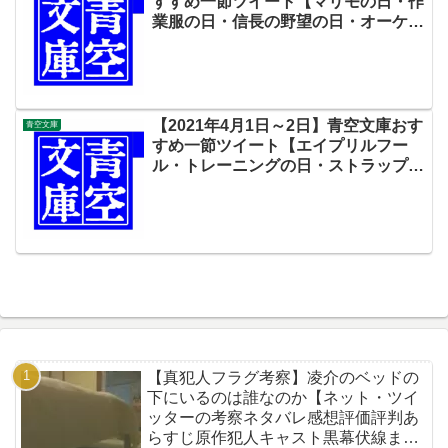
すすめ一節ツイート【マリモの日・作
業服の日・信長の野望の日・オーケス
トラの日・山菜の日】
【2021年4月1日～2日】青空文庫おす
青空文庫
すめ一節ツイート【エイプリルフー
ル・トレーニングの日・ストラップの
日・図書館開設記念日・連翹忌（光太
郎忌）】
【真犯人フラグ考察】凌介のベッドの
下にいるのは誰なのか【ネット・ツイ
ッターの考察ネタバレ感想評価評判あ
らすじ原作犯人キャスト黒幕伏線まと