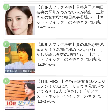
【真犯人フラグ考察】芳根京子と朝日
奈央の区別がつかない人が続出！二宮
さんの姉妹役で朝日奈央登場か！【ネ
ット・ツイッターの考察ネタバレ感想
評価評判あらすじ原作犯人キャスト黒
12529 views
幕伏線まとめ】
【真犯人フラグ考察】妻の真帆が黒幕
確定か！？名前に秘められた伏線！し
かし反論も多数の理由とは！【ネッ
ト・ツイッターの考察ネタバレ感想評
価評判あらすじ原作犯人キャスト黒幕
12197 views
伏線まとめ】
【THE FIRST】合宿最終審査10位はジ
ュノン！がんばれ！リョウキ兄貴がつ
いてるぞ！2人は仲良し！【ザファー
スト・ネット・ツイッターのネタバレ
考察まとめ感想評価評判・スッキリ・
11571 views
BE:FIRST・ビーファースト・