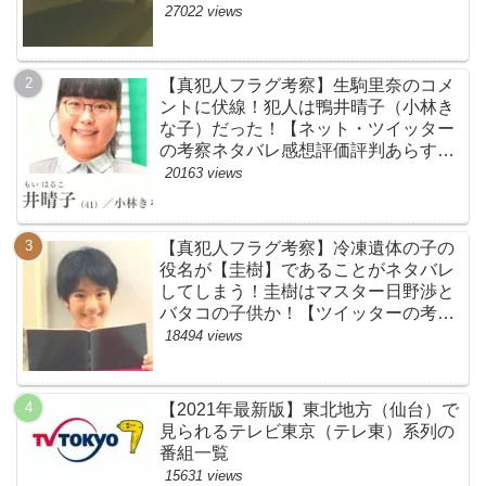
め】
27022 views
【真犯人フラグ考察】生駒里奈のコメ
ントに伏線！犯人は鴨井晴子（小林き
な子）だった！【ネット・ツイッター
の考察ネタバレ感想評価評判あらすじ
原作犯人キャスト黒幕伏線まとめ・鴨
20163 views
居晴子】
【真犯人フラグ考察】冷凍遺体の子の
役名が【圭樹】であることがネタバレ
してしまう！圭樹はマスター日野渉と
バタコの子供か！【ツイッターの考察
ネタバレ感想評価評判あらすじ原作犯
18494 views
人キャスト黒幕伏線まとめ】
【2021年最新版】東北地方（仙台）で
見られるテレビ東京（テレ東）系列の
番組一覧
15631 views