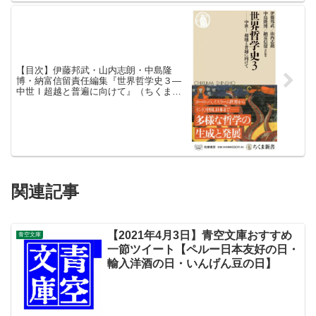
【目次】伊藤邦武・山内志朗・中島隆
博・納富信留責任編集『世界哲学史３―
中世Ⅰ超越と普遍に向けて』（ちくま新
書、2020年）
関連記事
【2021年4月3日】青空文庫おすすめ
青空文庫
一節ツイート【ペルー日本友好の日・
輸入洋酒の日・いんげん豆の日】