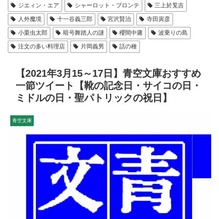
ジエィン・エア
シャーロット・ブロンテ
三上於莵吉
人外魔境
十一谷義三郎
宮沢賢治
寺田寅彦
小栗虫太郎
暗号舞踏人の謎
櫻間中庸
波乗りの島
注文の多い料理店
片岡義男
話の種
【2021年3月15～17日】青空文庫おすすめ
一節ツイート【靴の記念日・サイコの日・
ミドルの日・聖パトリックの祝日】
青空文庫