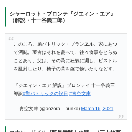
シャーロット・ブロンテ『ジエィン・エア』
（解説・十一谷義三郎）
このころ、弟パトリック・ブランヱル、家にあつ
て酒亂。著者はそれを憂へて、往々食事をとらぬ
ことあり、父は、その爲に狂氣に瀕し、ピストル
を亂射したり、椅子の背を鋸で挽いたりなどす。
『ジエィン・エア 解説』ブロンテイ 十一谷義三
郎訳
#聖パトリックの祝日
#青空文庫
— 青空文庫 (@aozora__bunko)
March 16, 2021