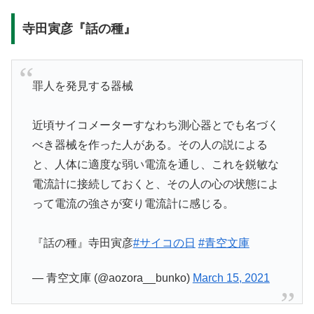
寺田寅彦『話の種』
罪人を発見する器械
近頃サイコメーターすなわち測心器とでも名づく
べき器械を作った人がある。その人の説による
と、人体に適度な弱い電流を通し、これを鋭敏な
電流計に接続しておくと、その人の心の状態によ
って電流の強さが変り電流計に感じる。
『話の種』寺田寅彦
#サイコの日
#青空文庫
— 青空文庫 (@aozora__bunko)
March 15, 2021