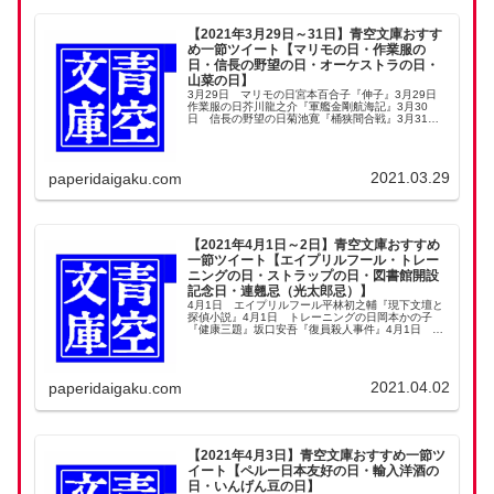
【2021年3月29日～31日】青空文庫おすす
め一節ツイート【マリモの日・作業服の
日・信長の野望の日・オーケストラの日・
山菜の日】
3月29日 マリモの日宮本百合子『伸子』3月29日
作業服の日芥川龍之介『軍艦金剛航海記』3月30
日 信長の野望の日菊池寛『桶狭間合戦』3月31
日 オーケストラの日宮本百合子『近頃の話題』宮
城道雄『レコード夜話』宮沢賢治『銀河鉄道の夜』3
月...
2021.03.29
paperidaigaku.com
【2021年4月1日～2日】青空文庫おすすめ
一節ツイート【エイプリルフール・トレー
ニングの日・ストラップの日・図書館開設
記念日・連翹忌（光太郎忌）】
4月1日 エイプリルフール平林初之輔『現下文壇と
探偵小説』4月1日 トレーニングの日岡本かの子
『健康三題』坂口安吾『復員殺人事件』4月1日 ス
トラップの日片岡義男『時差のないふたつの島』4月
2日 図書館開設記念日宮本百合子『実際に役立つ国
民...
2021.04.02
paperidaigaku.com
【2021年4月3日】青空文庫おすすめ一節ツ
イート【ペルー日本友好の日・輸入洋酒の
日・いんげん豆の日】