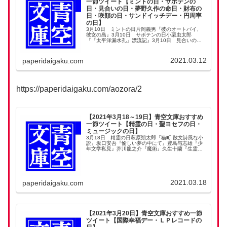
一節ツイート【ミントの日・サボテンの
日・見合いの日・夢野久作の命日・財布の
日・咲顔の日・サンドイッチデー・円周率
の日】
3月10日 ミントの日片岡義男『彼のオートバイ、
彼女の島』3月10日 サボテンの日小栗虫太郎
『「太平洋漏水孔」漂流記』3月10日 見合いの日
坂口安吾『てのひら自伝―わが略歴―』3月11日
夢野久作の命日夢野久作『ドグラ・マグラ』3月12
日 ...
2021.03.12
paperidaigaku.com
https://paperidaigaku.com/aozora/2
【2021年3月18～19日】青空文庫おすすめ
一節ツイート【精霊の日・聖ヨセフの日・
ミュージックの日】
3月18日 精霊の日萩原朔太郎『猫町 散文詩風な小
説』坂口安吾『愉しい夢の中にて』豊島与志雄『少
年文学私見』芥川龍之介『魔術』久生十蘭『生霊』3
月19日 聖ヨセフの日バルザック『ゴリオ爺さん』
（中島英之訳）3月19日 ミュージックの日海野十...
2021.03.18
paperidaigaku.com
【2021年3月20日】青空文庫おすすめ一節
ツイート【国際幸福デー・ＬＰレコードの