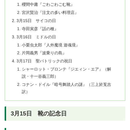
櫻間中庸『ごわごわごむ靴』
宮沢賢治『注文の多い料理店』
3月15日 サイコの日
寺田寅彦『話の種』
3月16日 ミドルの日
小栗虫太郎『人外魔境 遊魂境』
片岡義男『波乗りの島』
3月17日 聖パトリックの祝日
シャーロット・ブロンテ『ジエィン・エア』（解
説・十一谷義三郎）
コナン・ドイル『暗号舞踏人の謎』（三上於莵吉
訳）
3月15日 靴の記念日