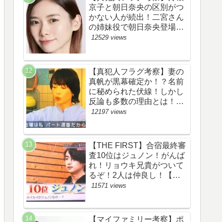
京子と朝日奈央の区別がつ
かない人が続出！二宮さん
の姉妹役で朝日奈央登場
か！【ネット・ツイッター
12529 views
の考察ネタバレ感想評価評
判あらすじ原作犯人キャス
ト黒幕伏線まとめ】
【真犯人フラグ考察】妻の
真帆が黒幕確定か！？名前
に秘められた伏線！しかし
反論も多数の理由とは！
【ネット・ツイッターの考
12197 views
察ネタバレ感想評価評判あ
らすじ原作犯人キャスト黒
幕伏線まとめ】
【THE FIRST】合宿最終審
査10位はジュノン！がんば
れ！リョウキ兄貴がついて
るぞ！2人は仲良し！【ザ
ファースト・ネット・ツイ
11571 views
ッターのネタバレ考察まと
め感想評価評判・スッキ
リ・BE:FIRST・ビーファ
【マイファミリー考察】ポ