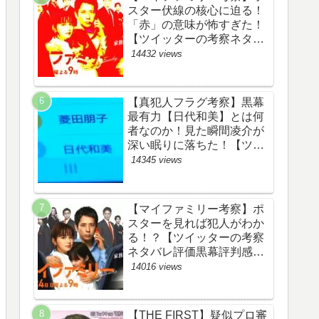
スター伏線の核心に迫る！
「赤」の意味が怖すぎた！
【ツイッターの考察ネタバ
レ評価黒幕評判感想批判原
14432 views
作犯人キャスト脚本あらす
じ伏線まとめ】
【真犯人フラグ考察】黒幕
最有力【日代和美】とは何
者なのか！見た瞬間凌介が
深い眠りに落ちた！【ツイ
ッターの考察ネタバレ感想
14345 views
評価評判あらすじ原作犯人
キャスト黒幕伏線まとめ】
【マイファミリー考察】ポ
スターを見れば犯人がわか
る！？【ツイッターの考察
ネタバレ評価黒幕評判感想
批判原作犯人キャスト脚本
14016 views
あらすじ伏線まとめ】
【THE FIRST】疑似プロ審