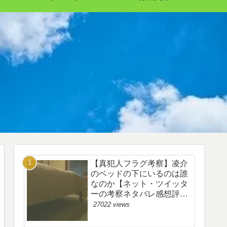
【真犯人フラグ考察】凌介
のベッドの下にいるのは誰
なのか【ネット・ツイッタ
ーの考察ネタバレ感想評価
評判あらすじ原作犯人キャ
27022 views
スト黒幕伏線まとめ】