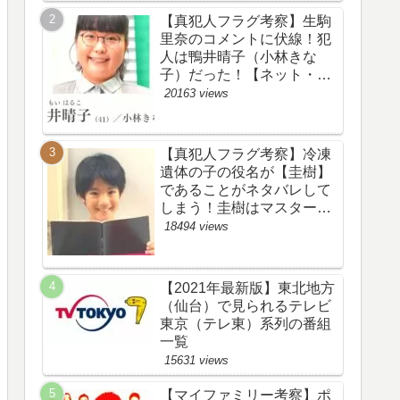
【真犯人フラグ考察】生駒
里奈のコメントに伏線！犯
人は鴨井晴子（小林きな
子）だった！【ネット・ツ
イッターの考察ネタバレ感
20163 views
想評価評判あらすじ原作犯
人キャスト黒幕伏線まと
め・鴨居晴子】
【真犯人フラグ考察】冷凍
遺体の子の役名が【圭樹】
であることがネタバレして
しまう！圭樹はマスター日
野渉とバタコの子供か！
18494 views
【ツイッターの考察ネタバ
レ感想評価評判あらすじ原
作犯人キャスト黒幕伏線ま
【2021年最新版】東北地方
とめ】
（仙台）で見られるテレビ
東京（テレ東）系列の番組
一覧
15631 views
【マイファミリー考察】ポ