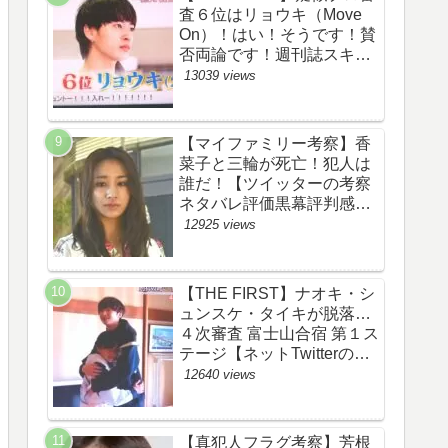
査６位はリョウキ（Move
On）！はい！そうです！賛
否両論です！週刊誌スキャ
ンダルの件も尾を引いてま
13039 views
す！【ザファースト・ネッ
トのネタバレ感想考察まと
め・スッキリ・
【マイファミリー考察】香
BE:FIRST・ビーファース
菜子と三輪が死亡！犯人は
ト】
誰だ！【ツイッターの考察
ネタバレ評価黒幕評判感想
批判原作犯人キャスト脚本
12925 views
あらすじ伏線まとめ】
【THE FIRST】ナオキ・シ
ュンスケ・タイキが脱落…
４次審査 富士山合宿 第１ス
テージ【ネットTwitterのネ
タバレ感想考察評価評判ま
12640 views
とめ・ザファースト・スッ
キリ・BE:FIRST・ビーフ
ァースト】
【真犯人フラグ考察】芳根