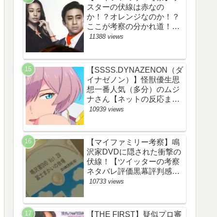
ースト・JUNON・
スターの伏線は赤なの
RYOKI】
か！？オレンジなのか！？
ここが考察の分かれ道！
【ツイッターの考察ネタバ
11388 views
レ評価黒幕評判感想批判原
作犯人キャスト脚本あらす
じ伏線まとめ】
【SSSS.DYNAZENON（ダ
イナゼノン）】怪獣優生思
想一番人気（多分）のムジ
ナさん【ネットの反応まと
め】
10939 views
【マイファミリー考察】鳴
沢家DVDに隠された衝撃の
伏線！【ツイッターの考察
ネタバレ評価黒幕評判感想
批判原作犯人キャスト脚本
10733 views
あらすじ伏線まとめ】
【THE FIRST】疑似プロ審