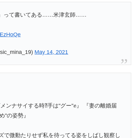
」って書いてある……米津玄師……
f0EzHoQe
c_mina_19)
May 14, 2021
ンナサイする時⁈手は"グー"✊』 『妻の離婚届
め"の姿勢』
ーズで微動たりせず私を待ってる姿をしばし観察し