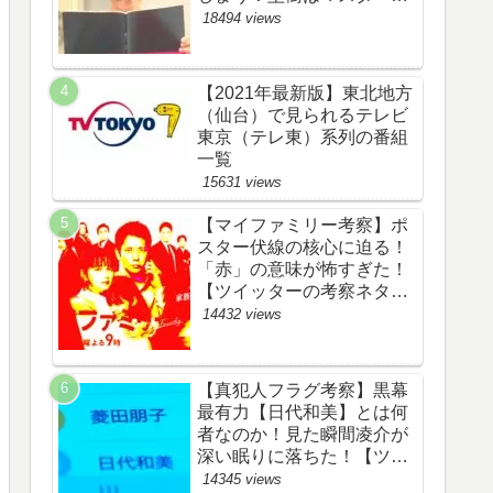
野渉とバタコの子供か！
18494 views
【ツイッターの考察ネタバ
レ感想評価評判あらすじ原
作犯人キャスト黒幕伏線ま
【2021年最新版】東北地方
とめ】
（仙台）で見られるテレビ
東京（テレ東）系列の番組
一覧
15631 views
【マイファミリー考察】ポ
スター伏線の核心に迫る！
「赤」の意味が怖すぎた！
【ツイッターの考察ネタバ
レ評価黒幕評判感想批判原
14432 views
作犯人キャスト脚本あらす
じ伏線まとめ】
【真犯人フラグ考察】黒幕
最有力【日代和美】とは何
者なのか！見た瞬間凌介が
深い眠りに落ちた！【ツイ
ッターの考察ネタバレ感想
14345 views