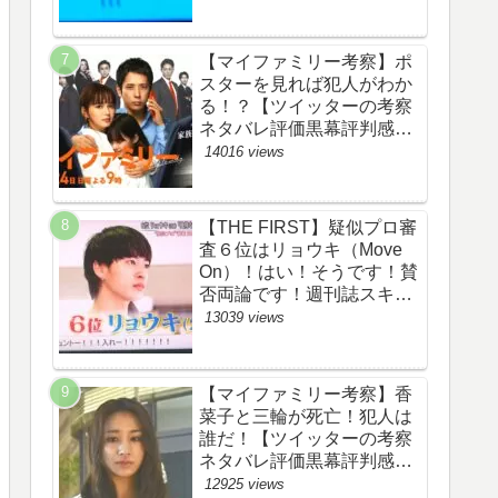
評価評判あらすじ原作犯人
キャスト黒幕伏線まとめ】
【マイファミリー考察】ポ
スターを見れば犯人がわか
る！？【ツイッターの考察
ネタバレ評価黒幕評判感想
批判原作犯人キャスト脚本
14016 views
あらすじ伏線まとめ】
【THE FIRST】疑似プロ審
査６位はリョウキ（Move
On）！はい！そうです！賛
否両論です！週刊誌スキャ
ンダルの件も尾を引いてま
13039 views
す！【ザファースト・ネッ
トのネタバレ感想考察まと
め・スッキリ・
【マイファミリー考察】香
BE:FIRST・ビーファース
菜子と三輪が死亡！犯人は
ト】
誰だ！【ツイッターの考察
ネタバレ評価黒幕評判感想
批判原作犯人キャスト脚本
12925 views