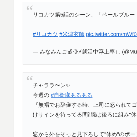
リコカツ第5話のシーン、「ペールブルー
#リコカツ
#米津玄師
pic.twitter.com/mW
— みなみんご🍎🍋⚡️就活中浮上率↑↓ (@Musi
チャララ〜ン✨
今週の
#自衛隊あるある
『無帽でお辞儀する時、上司に怒られてゴメ
けサインを待ってる間⁈腕は後ろに組み"休
窓から外をそっと見下ろして"休め"のポ