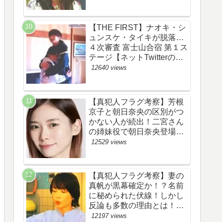
あらすじ伏線まとめ】
【THE FIRST】ナオキ・シ
ュンスケ・タイキが脱落…
４次審査 富士山合宿 第１ス
テージ【ネットTwitterのネ
タバレ感想考察評価評判ま
12640 views
とめ・ザファースト・スッ
キリ・BE:FIRST・ビーフ
ァースト】
【真犯人フラグ考察】芳根
京子と朝日奈央の区別がつ
かない人が続出！二宮さん
の姉妹役で朝日奈央登場
か！【ネット・ツイッター
12529 views
の考察ネタバレ感想評価評
判あらすじ原作犯人キャス
ト黒幕伏線まとめ】
【真犯人フラグ考察】妻の
真帆が黒幕確定か！？名前
に秘められた伏線！しかし
反論も多数の理由とは！
【ネット・ツイッターの考
12197 views