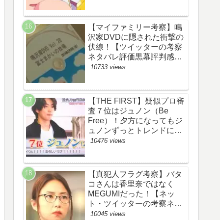
【マイファミリー考察】鳴
沢家DVDに隠された衝撃の
伏線！【ツイッターの考察
ネタバレ評価黒幕評判感想
批判原作犯人キャスト脚本
10733 views
あらすじ伏線まとめ】
【THE FIRST】疑似プロ審
査７位はジュノン（Be
Free）！夕方になってもジ
ュノンずっとトレンドにい
るww【ザファースト・ネッ
10476 views
トのネタバレ感想考察まと
め・スッキリ・
BE:FIRST・ビーファース
【真犯人フラグ考察】バタ
ト】
コさんは香里奈ではなく
MEGUMIだった！【ネッ
ト・ツイッターの考察ネタ
バレ感想評価評判あらすじ
10045 views