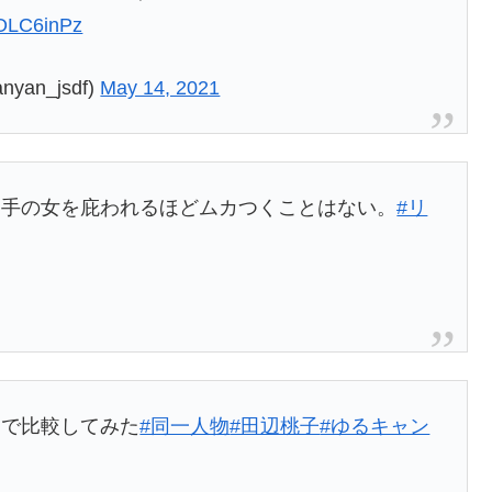
2OLC6inPz
n_jsdf)
May 14, 2021
相手の女を庇われるほどムカつくことはない。
#リ
図で比較してみた
#同一人物
#田辺桃子
#ゆるキャン