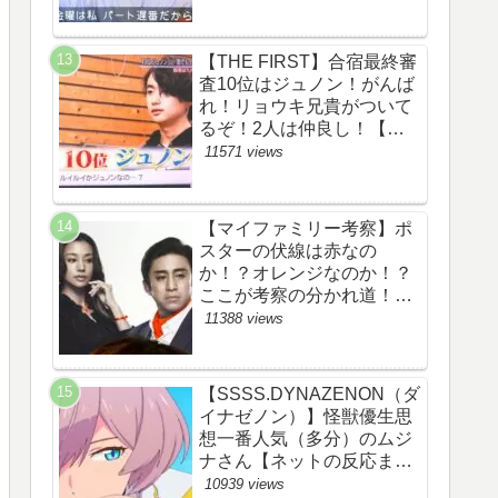
察ネタバレ感想評価評判あ
らすじ原作犯人キャスト黒
幕伏線まとめ】
【THE FIRST】合宿最終審
査10位はジュノン！がんば
れ！リョウキ兄貴がついて
るぞ！2人は仲良し！【ザ
ファースト・ネット・ツイ
11571 views
ッターのネタバレ考察まと
め感想評価評判・スッキ
リ・BE:FIRST・ビーファ
【マイファミリー考察】ポ
ースト・JUNON・
スターの伏線は赤なの
RYOKI】
か！？オレンジなのか！？
ここが考察の分かれ道！
【ツイッターの考察ネタバ
11388 views
レ評価黒幕評判感想批判原
作犯人キャスト脚本あらす
じ伏線まとめ】
【SSSS.DYNAZENON（ダ
イナゼノン）】怪獣優生思
想一番人気（多分）のムジ
ナさん【ネットの反応まと
め】
10939 views