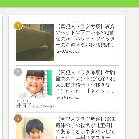
【真犯人フラグ考察】凌介
のベッドの下にいるのは誰
なのか【ネット・ツイッタ
ーの考察ネタバレ感想評価
評判あらすじ原作犯人キャ
27022 views
スト黒幕伏線まとめ】
【真犯人フラグ考察】生駒
里奈のコメントに伏線！犯
人は鴨井晴子（小林きな
子）だった！【ネット・ツ
イッターの考察ネタバレ感
20163 views
想評価評判あらすじ原作犯
人キャスト黒幕伏線まと
め・鴨居晴子】
【真犯人フラグ考察】冷凍
遺体の子の役名が【圭樹】
であることがネタバレして
しまう！圭樹はマスター日