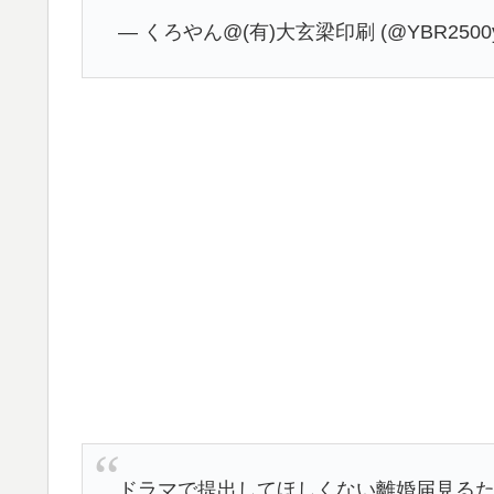
— くろやん@(有)大玄梁印刷 (@YBR2500y
ドラマで提出してほしくない離婚届見る