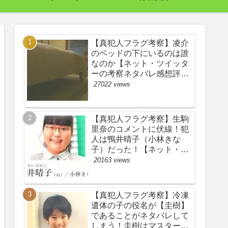
【真犯人フラグ考察】凌介
のベッドの下にいるのは誰
なのか【ネット・ツイッタ
ーの考察ネタバレ感想評価
評判あらすじ原作犯人キャ
27022 views
スト黒幕伏線まとめ】
【真犯人フラグ考察】生駒
里奈のコメントに伏線！犯
人は鴨井晴子（小林きな
子）だった！【ネット・ツ
イッターの考察ネタバレ感
20163 views
想評価評判あらすじ原作犯
人キャスト黒幕伏線まと
め・鴨居晴子】
【真犯人フラグ考察】冷凍
遺体の子の役名が【圭樹】
であることがネタバレして
しまう！圭樹はマスター日