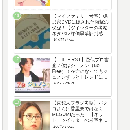
【マイファミリー考察】鳴
沢家DVDに隠された衝撃の
伏線！【ツイッターの考察
ネタバレ評価黒幕評判感想
批判原作犯人キャスト脚本
10733 views
あらすじ伏線まとめ】
【THE FIRST】疑似プロ審
査７位はジュノン（Be
Free）！夕方になってもジ
ュノンずっとトレンドにい
るww【ザファースト・ネッ
10476 views
トのネタバレ感想考察まと
め・スッキリ・
BE:FIRST・ビーファース
【真犯人フラグ考察】バタ
ト】
コさんは香里奈ではなく
MEGUMIだった！【ネッ
ト・ツイッターの考察ネタ
バレ感想評価評判あらすじ
10045 views