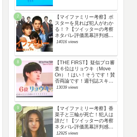
評価評判あらすじ原作犯人
キャスト黒幕伏線まとめ】
【マイファミリー考察】ポ
スターを見れば犯人がわか
る！？【ツイッターの考察
ネタバレ評価黒幕評判感想
批判原作犯人キャスト脚本
14016 views
あらすじ伏線まとめ】
【THE FIRST】疑似プロ審
査６位はリョウキ（Move
On）！はい！そうです！賛
否両論です！週刊誌スキャ
ンダルの件も尾を引いてま
13039 views
す！【ザファースト・ネッ
トのネタバレ感想考察まと
め・スッキリ・
【マイファミリー考察】香
BE:FIRST・ビーファース
菜子と三輪が死亡！犯人は
ト】
誰だ！【ツイッターの考察
ネタバレ評価黒幕評判感想
批判原作犯人キャスト脚本
12925 views