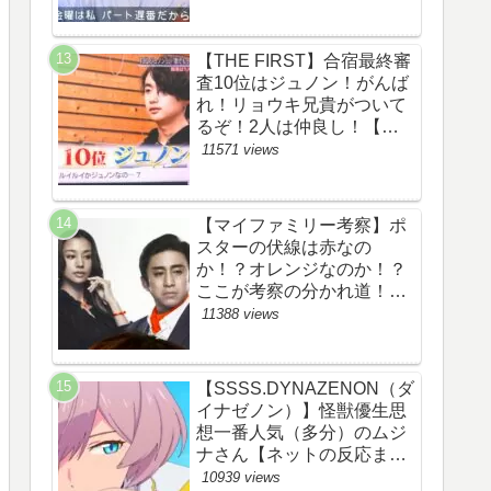
察ネタバレ感想評価評判あ
らすじ原作犯人キャスト黒
幕伏線まとめ】
【THE FIRST】合宿最終審
査10位はジュノン！がんば
れ！リョウキ兄貴がついて
るぞ！2人は仲良し！【ザ
ファースト・ネット・ツイ
11571 views
ッターのネタバレ考察まと
め感想評価評判・スッキ
リ・BE:FIRST・ビーファ
【マイファミリー考察】ポ
ースト・JUNON・
スターの伏線は赤なの
RYOKI】
か！？オレンジなのか！？
ここが考察の分かれ道！
【ツイッターの考察ネタバ
11388 views
レ評価黒幕評判感想批判原
作犯人キャスト脚本あらす
じ伏線まとめ】
【SSSS.DYNAZENON（ダ
イナゼノン）】怪獣優生思
想一番人気（多分）のムジ
ナさん【ネットの反応まと
め】
10939 views