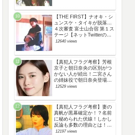
あらすじ伏線まとめ】
【THE FIRST】ナオキ・シ
ュンスケ・タイキが脱落…
４次審査 富士山合宿 第１ス
テージ【ネットTwitterのネ
タバレ感想考察評価評判ま
12640 views
とめ・ザファースト・スッ
キリ・BE:FIRST・ビーフ
ァースト】
【真犯人フラグ考察】芳根
京子と朝日奈央の区別がつ
かない人が続出！二宮さん
の姉妹役で朝日奈央登場
か！【ネット・ツイッター
12529 views
の考察ネタバレ感想評価評
判あらすじ原作犯人キャス
ト黒幕伏線まとめ】
【真犯人フラグ考察】妻の
真帆が黒幕確定か！？名前
に秘められた伏線！しかし
反論も多数の理由とは！
【ネット・ツイッターの考
12197 views