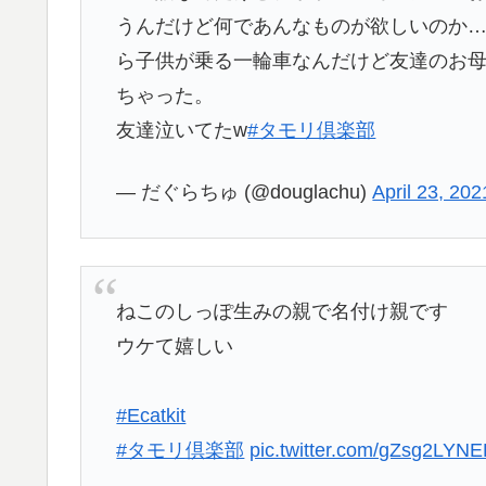
うんだけど何であんなものが欲しいのか
ら子供が乗る一輪車なんだけど友達のお
ちゃった。
友達泣いてたw
#タモリ倶楽部
— だぐらちゅ (@douglachu)
April 23, 202
ねこのしっぽ生みの親で名付け親です
ウケて嬉しい
#Ecatkit
#タモリ倶楽部
pic.twitter.com/gZsg2LYN