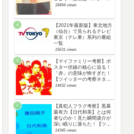
野渉とバタコの子供か！
18494 views
【ツイッターの考察ネタバ
レ感想評価評判あらすじ原
作犯人キャスト黒幕伏線ま
【2021年最新版】東北地方
とめ】
（仙台）で見られるテレビ
東京（テレ東）系列の番組
一覧
15631 views
【マイファミリー考察】ポ
スター伏線の核心に迫る！
「赤」の意味が怖すぎた！
【ツイッターの考察ネタバ
レ評価黒幕評判感想批判原
14432 views
作犯人キャスト脚本あらす
じ伏線まとめ】
【真犯人フラグ考察】黒幕
最有力【日代和美】とは何
者なのか！見た瞬間凌介が
深い眠りに落ちた！【ツイ
ッターの考察ネタバレ感想
14345 views