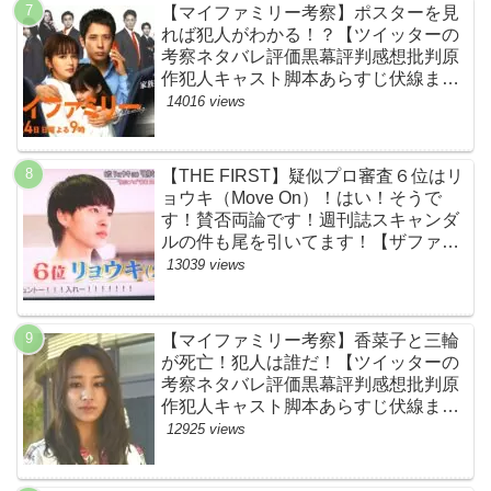
【マイファミリー考察】ポスターを見
れば犯人がわかる！？【ツイッターの
考察ネタバレ評価黒幕評判感想批判原
作犯人キャスト脚本あらすじ伏線まと
め】
14016 views
【THE FIRST】疑似プロ審査６位はリ
ョウキ（Move On）！はい！そうで
す！賛否両論です！週刊誌スキャンダ
ルの件も尾を引いてます！【ザファー
スト・ネットのネタバレ感想考察まと
13039 views
め・スッキリ・BE:FIRST・ビーファ
ースト】
【マイファミリー考察】香菜子と三輪
が死亡！犯人は誰だ！【ツイッターの
考察ネタバレ評価黒幕評判感想批判原
作犯人キャスト脚本あらすじ伏線まと
め】
12925 views