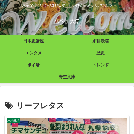
大学なんていうのはおこがましいけど学ぶっていいよね
パペリ大学
日本史講座
水耕栽培
エンタメ
歴史
ポイ活
トレンド
青空文庫
リーフレタス
水耕栽培