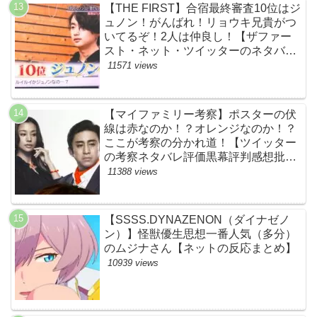
【THE FIRST】合宿最終審査10位はジ
ュノン！がんばれ！リョウキ兄貴がつ
いてるぞ！2人は仲良し！【ザファー
スト・ネット・ツイッターのネタバレ
考察まとめ感想評価評判・スッキリ・
11571 views
BE:FIRST・ビーファースト・
JUNON・RYOKI】
【マイファミリー考察】ポスターの伏
線は赤なのか！？オレンジなのか！？
ここが考察の分かれ道！【ツイッター
の考察ネタバレ評価黒幕評判感想批判
原作犯人キャスト脚本あらすじ伏線ま
11388 views
とめ】
【SSSS.DYNAZENON（ダイナゼノ
ン）】怪獣優生思想一番人気（多分）
のムジナさん【ネットの反応まとめ】
10939 views