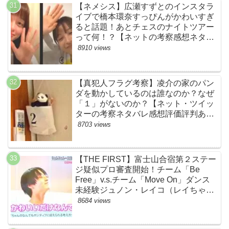
【ネメシス】広瀬すずとのインスタラ
イブで橋本環奈すっぴんがかわいすぎ
ると話題！あとチェスのナイトツアー
って何！？【ネットの考察感想ネタバ
レまとめ【第９話】
8910 views
【真犯人フラグ考察】凌介の家のパン
ダを動かしているのは誰なのか？なぜ
「１」がないのか？【ネット・ツイッ
ターの考察ネタバレ感想評価評判あら
すじ原作犯人キャスト黒幕伏線まと
8703 views
め】
【THE FIRST】富士山合宿第２ステー
ジ疑似プロ審査開始！チーム「Be
Free」v.s.チーム「Move On」ダンス
未経験ジュノン・レイコ（レイちゃ
ん）頑張れ！ルイルイかわいすぎる
8684 views
ww【ネットのネタバレ感想考察まと
め・ザファースト・スッキリ・