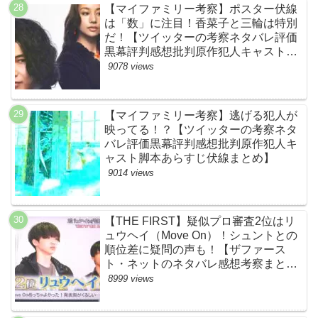
【マイファミリー考察】ポスター伏線
は「数」に注目！香菜子と三輪は特別
だ！【ツイッターの考察ネタバレ評価
黒幕評判感想批判原作犯人キャスト脚
本あらすじ伏線まとめ】
9078 views
【マイファミリー考察】逃げる犯人が
映ってる！？【ツイッターの考察ネタ
バレ評価黒幕評判感想批判原作犯人キ
ャスト脚本あらすじ伏線まとめ】
9014 views
【THE FIRST】疑似プロ審査2位はリ
ュウヘイ（Move On）！シュントとの
順位差に疑問の声も！【ザファース
ト・ネットのネタバレ感想考察まと
め・スッキリ・BE:FIRST・ビーファ
8999 views
ースト】