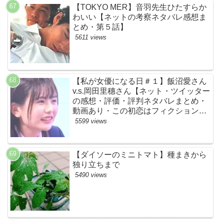
【TOKYO MER】音羽先生ひたすらか
わいい【ネットの考察ネタバレ感想ま
とめ・第５話】
5611 views
【私が女優になる日＃１】飯沼愛さん
v.s.岡田里穗さん【ネット・ツイッター
の感想・評価・評判ネタバレまとめ・
動画あり・この初恋はフィクションで
す・初恋Ｆ】
5599 views
【ダイソーのミニトマト】種まきから
独り立ちまで
5490 views