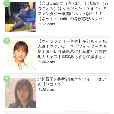
BE:FIRST・ビーファースト】
【恋はDeepに（恋ぷに）】渚海音（石
原さとみ）は人魚だった！？まさかの
ファンタジー展開にネット騒然！！
【ネット・Twitterの考察感想ネタバレ
評価評判あらすじまとめ】
8657 views
【マイファミリー考察】多部ちゃん犯
人説！マジかよ！？【ツイッターの考
察ネタバレ評価黒幕評判感想批判原作
犯人キャスト脚本あらすじ伏線まと
め・多部未華子】
8586 views
北川景子の髪型画像付きツイートまと
め【リコカツ】
8420 views