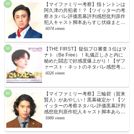
【マイファミリー考察】指トントンは
阿久津の共犯者！？【ツイッターの考
察ネタバレ評価黒幕評判感想批判原作
犯人キャスト脚本あらすじ伏線まと
め・松本幸四郎】
6074 views
【THE FIRST】疑似プロ審査３位はマ
ナト（Be Free）！礼儀正しさと内に
秘めた闘志で好感度爆上がり！【ザフ
ァースト・ネットのネタバレ感想考察
まとめ・スッキリ・BE:FIRST・ビー
6026 views
ファースト】
【マイファミリー考察】三輪碧（賀来
賢人）があやしい！黒幕確定か！【ツ
イッターの考察ネタバレ評価黒幕評判
感想批判原作犯人キャスト脚本あらす
じ伏線まとめ】
5989 views