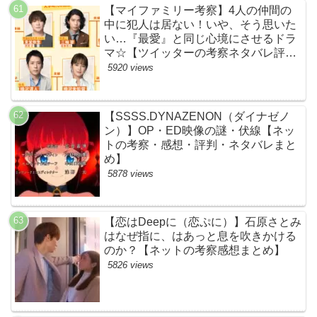
【マイファミリー考察】4人の仲間の
中に犯人は居ない！いや、そう思いた
い…『最愛』と同じ心境にさせるドラ
マ☆【ツイッターの考察ネタバレ評価
黒幕評判感想批判原作犯人キャスト脚
5920 views
本あらすじ伏線まとめ】
【SSSS.DYNAZENON（ダイナゼノ
ン）】OP・ED映像の謎・伏線【ネッ
トの考察・感想・評判・ネタバレまと
め】
5878 views
【恋はDeepに（恋ぷに）】石原さとみ
はなぜ指に、はあっと息を吹きかける
のか？【ネットの考察感想まとめ】
5826 views