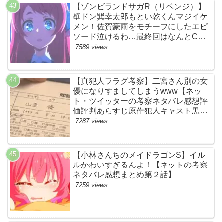
【ゾンビランドサガR（リベンジ）】
壁ドン巽幸太郎もとい乾くんマジイケ
メン！佐賀豪雨をモチーフにしたエピ
ソード泣けるわ…最終回はなんとCM
なし27分ノンストップ放送！すごすぎ
7589 views
る！【ネットの感想ネタバレ考察まと
め・第11話・ゾンサガ】
【真犯人フラグ考察】二宮さん別の女
優になりすましてしまうwww【ネッ
ト・ツイッターの考察ネタバレ感想評
価評判あらすじ原作犯人キャスト黒幕
伏線まとめ・山里亮太・蒼井優】
7287 views
【小林さんちのメイドラゴンS】イル
ルかわいすぎるんよ！【ネットの考察
ネタバレ感想まとめ第２話】
7259 views