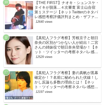
【THE FIRST】ナオキ・シュンスケ・
タイキが脱落…４次審査 富士山合宿
第１ステージ【ネットTwitterのネタバ
レ感想考察評価評判まとめ・ザファー
スト・スッキリ・BE:FIRST・ビーフ
12640 views
ァースト】
【真犯人フラグ考察】芳根京子と朝日
奈央の区別がつかない人が続出！二宮
さんの姉妹役で朝日奈央登場か！【ネ
ット・ツイッターの考察ネタバレ感想
評価評判あらすじ原作犯人キャスト黒
12529 views
幕伏線まとめ】
【真犯人フラグ考察】妻の真帆が黒幕
確定か！？名前に秘められた伏線！し
かし反論も多数の理由とは！【ネッ
ト・ツイッターの考察ネタバレ感想評
価評判あらすじ原作犯人キャスト黒幕
12197 views
伏線まとめ】