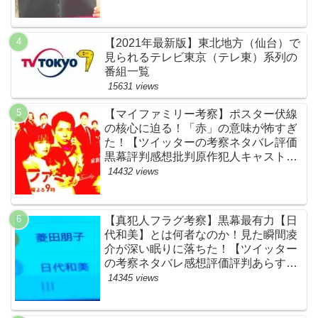
人キャスト黒幕伏線まとめ】
【2021年最新版】東北地方（仙台）で
見られるテレビ東京（テレ東）系列の
番組一覧
15631 views
【マイファミリー考察】ポスター伏線
の核心に迫る！「赤」の意味が怖すぎ
た！【ツイッターの考察ネタバレ評価
黒幕評判感想批判原作犯人キャスト脚
本あらすじ伏線まとめ】
14432 views
【真犯人フラグ考察】黒幕最有力【日
代和美】とは何者なのか！見た瞬間凌
介が深い眠りに落ちた！【ツイッター
の考察ネタバレ感想評価評判あらすじ
原作犯人キャスト黒幕伏線まとめ】
14345 views