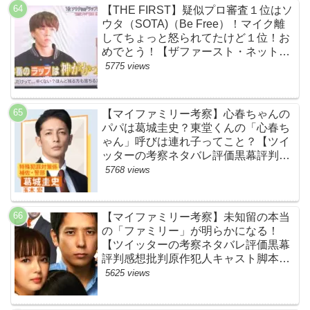
【THE FIRST】疑似プロ審査１位はソ
ウタ（SOTA)（Be Free）！マイク離
してちょっと怒られてたけど１位！お
めでとう！【ザファースト・ネットの
ネタバレ感想考察まとめ・スッキリ・
5775 views
BE:FIRST・ビーファースト】
【マイファミリー考察】心春ちゃんの
パパは葛城圭史？東堂くんの「心春ち
ゃん」呼びは連れ子ってこと？【ツイ
ッターの考察ネタバレ評価黒幕評判感
想批判原作犯人キャスト脚本あらすじ
5768 views
伏線まとめ】
【マイファミリー考察】未知留の本当
の「ファミリー」が明らかになる！
【ツイッターの考察ネタバレ評価黒幕
評判感想批判原作犯人キャスト脚本あ
らすじ伏線まとめ】
5625 views