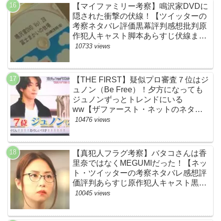
【マイファミリー考察】鳴沢家DVDに
隠された衝撃の伏線！【ツイッターの
考察ネタバレ評価黒幕評判感想批判原
作犯人キャスト脚本あらすじ伏線まと
め】
10733 views
【THE FIRST】疑似プロ審査７位はジ
ュノン（Be Free）！夕方になっても
ジュノンずっとトレンドにいる
ww【ザファースト・ネットのネタバ
レ感想考察まとめ・スッキリ・
10476 views
BE:FIRST・ビーファースト】
【真犯人フラグ考察】バタコさんは香
里奈ではなくMEGUMIだった！【ネッ
ト・ツイッターの考察ネタバレ感想評
価評判あらすじ原作犯人キャスト黒幕
伏線まとめ】
10045 views