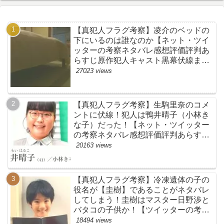
【真犯人フラグ考察】凌介のベッドの
下にいるのは誰なのか【ネット・ツイ
ッターの考察ネタバレ感想評価評判あ
らすじ原作犯人キャスト黒幕伏線まと
め】
27023 views
【真犯人フラグ考察】生駒里奈のコメ
ントに伏線！犯人は鴨井晴子（小林き
な子）だった！【ネット・ツイッター
の考察ネタバレ感想評価評判あらすじ
原作犯人キャスト黒幕伏線まとめ・鴨
20163 views
居晴子】
【真犯人フラグ考察】冷凍遺体の子の
役名が【圭樹】であることがネタバレ
してしまう！圭樹はマスター日野渉と
バタコの子供か！【ツイッターの考察
ネタバレ感想評価評判あらすじ原作犯
18494 views