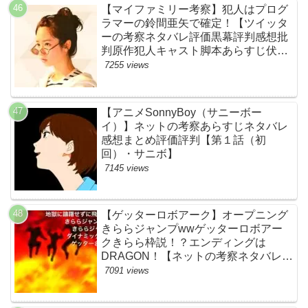
【マイファミリー考察】犯人はプログ
ラマーの鈴間亜矢で確定！【ツイッタ
ーの考察ネタバレ評価黒幕評判感想批
判原作犯人キャスト脚本あらすじ伏線
まとめ・藤間爽子】
7255 views
【アニメSonnyBoy（サニーボー
イ）】ネットの考察あらすじネタバレ
感想まとめ評価評判【第１話（初
回）・サニボ】
7145 views
【ゲッターロボアーク】オープニング
きららジャンプwwゲッターロボアー
クきらら枠説！？エンディングは
DRAGON！【ネットの考察ネタバレ感
想まとめ・第１話】
7091 views