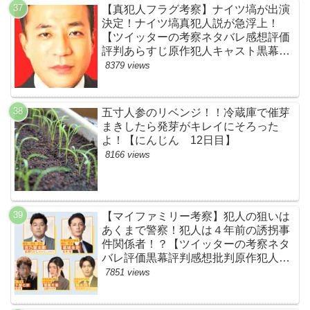
【真犯人フラグ考察】ナイツ塙が出演
決定！ナイツ塙真犯人説が急浮上！
【ツイッターの考察ネタバレ感想評価
評判あらすじ原作犯人キャスト黒幕伏
線まとめ】
8379 views
五寸人参のリベンジ！！冷蔵庫で催芽
まきしたら発芽がキレイにそろった
よ！【にんじん 12日目】
8166 views
【マイファミリー考察】犯人の狙いは
あくまで警察！犯人は４年前の誘拐事
件関係者！？【ツイッターの考察ネタ
バレ評価黒幕評判感想批判原作犯人キ
ャスト脚本あらすじ伏線まとめ】
7851 views