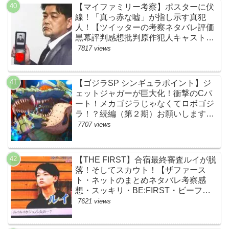
【マイファミリー考察】ポスターに伏
線！「真っ赤な嘘」が指し示す真犯
人！【ツイッターの考察ネタバレ評価
黒幕評判感想批判原作犯人キャスト脚
本あらすじ伏線まとめ・吉乃栄太郎】
7817 views
【ゴジラSP シンギュラポイント】ジ
ェットジャガーが巨大化！衝撃のCパ
ート！メカゴジラじゃなくてロボゴジ
ラ！？続編（第２期）お願いします！
【ネットの考察ネタバレ感想まとめ・
7707 views
最終回】
【THE FIRST】合宿最終審査ルイが脱
落！そしてスカウト！【ザファース
ト・ネットのまとめネタバレ考察感
想・スッキリ・BE:FIRST・ビーファ
ースト】
7621 views