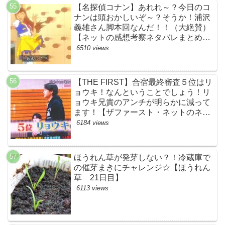
BMSG・BE:FIRST・ビーファース
【名探偵コナン】あれれ～？今日のコ
ト】
ナンは頭おかしいぞ～？そうか！浦沢
義雄さん脚本回なんだ！！（大絶賛）
【ネットの感想考察ネタバレまとめ・
笑顔を消したアイドル】
6510 views
【THE FIRST】合宿最終審査５位はリ
ョウキ！なんということでしょう！リ
ョウキ兄貴のアンチが明らかに減って
ます！【ザファースト・ネットのネタ
バレ考察まとめ感想・スッキリ・
6184 views
BE:FIRST・ビーファースト・
RYOKI】
ほうれん草が発芽しない？！冷蔵庫で
の催芽まきにチャレンジ☆【ほうれん
草 21日目】
6113 views