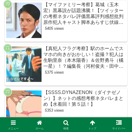
【マイファミリー考察】葛城（玉木
宏）黒幕説が話題沸騰！【ツイッター
の考察ネタバレ評価黒幕評判感想批判
原作犯人キャスト脚本あらすじ伏線ま
とめ】
5405 views
【真犯人フラグ考察】駅のホームでス
マホの向きがおかしい！盗撮？犯人は
生駒里奈（本木陽香）＆佐野勇斗（橘
一星）！？編集長（河村俊夫・田中哲
司説も？【ネット・ツイッターの考察
5375 views
ネタバレ感想評価評判あらすじ原作犯
人キャスト黒幕伏線まとめ】
【SSSS.DYNAZENON（ダイナゼノ
ン）】ネットの感想考察ネタバレまと
め【水着回！第５話！】
5353 views
メニュー
ホーム
検索
トップ
サイドバー