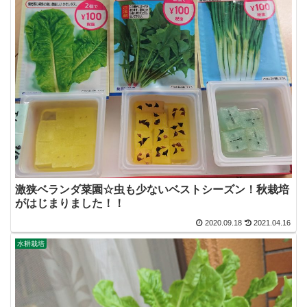
激狭ベランダ菜園☆虫も少ないベストシーズン！秋栽培
がはじまりました！！
2020.09.18
2021.04.16
水耕栽培