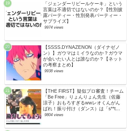
「ジェンダーリビールケーキ」という
言葉は不適切ではないのか？【性別披
露パーティー・性別発表パーティー・
サプライズ】
9974 views
【SSSS.DYNAZENON（ダイナゼノ
ン）】ガウマはミイラなのか？ガウマ
が会いたい人とは誰なのか？【ネット
の考察まとめ】
9938 views
【THE FIRST】疑似プロ審査！チーム
「Be Free」りょんりょん先生（佐藤
涼子）おもろすぎるwwレオくんがん
ばれ！振り付け（ダンス）は「s**t
kingz」のOguri・Kazuki！豪華！【ネ
9804 views
ットのネタバレ感想考察評判評価まと
め・ザファースト・スッキリ・