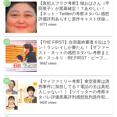
BE:FIRST・ビーファースト】
【真犯人フラグ考察】猫おばさん（平
田敦子）が黒幕確定！？あやしい！
【ネット・Twitterの考察ネタバレ感想
評価評判あらすじ原作キャスト伏線ま
とめ】
9773 views
【THE FIRST】合宿最終審査６位はラ
ン！ランレイしか勝たん！【ザファー
スト・ネットの感想ネタバレ考察まと
め・スッキリ・BE:FIRST・ビーファ
ースト】
9642 views
【マイファミリー考察】東堂亜希は誘
拐事件に加担してる？電話の主は真犯
人じゃない！！【ツイッターの考察ネ
タバレ評価黒幕評判感想批判原作犯人
キャスト脚本あらすじ伏線まとめ】
9420 views