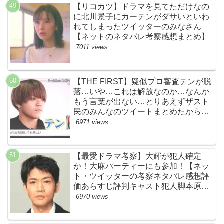
【リコカツ】ドラマを見てただけなの
に北川景子にカーテンがダサいといわ
れてしまったツイッターのみなさん
【ネットのネタバレ考察感想まとめ】
7011 views
【THE FIRST】疑似プロ審査テンが脱
落…いや…これは解放なのか…なんか
もう言葉が出ない…とりあえずザスト
民のみんなのツイートまとめたから見
て…【ザファースト・ネットのネタバ
6971 views
レ感想考察まとめ・スッキリ・
BE:FIRST・ビーファースト】
【最愛ドラマ考察】大輝が犯人確定
か！大麻パーティーにも参加！【ネッ
ト・ツイッターの考察ネタバレ感想評
価あらすじ評判キャスト犯人脚本原作
黒幕伏線まとめ・大ちゃん・梨央・加
6970 views
瀬さん・優・桑子・左利き・南京錠・
軍手】