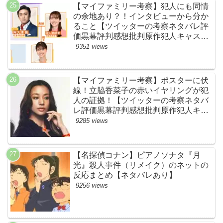
【マイファミリー考察】犯人にも同情
の余地あり？！インタビューから分か
ること【ツイッターの考察ネタバレ評
価黒幕評判感想批判原作犯人キャスト
脚本あらすじ伏線まとめ】
9351 views
【マイファミリー考察】ポスターに伏
線！立脇香菜子の赤いイヤリングが犯
人の証拠！【ツイッターの考察ネタバ
レ評価黒幕評判感想批判原作犯人キャ
スト脚本あらすじ伏線まとめ・高橋メ
9285 views
アリージュン】
【名探偵コナン】ピアノソナタ『月
光』殺人事件（リメイク）のネットの
反応まとめ【ネタバレあり】
9256 views