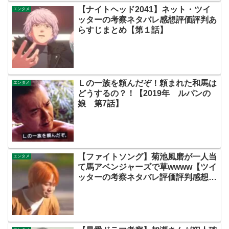
【ナイトヘッド2041】ネット・ツイ
エンタメ
ッターの考察ネタバレ感想評価評判あ
らすじまとめ【第１話】
Ｌの一族を頼んだぞ！頼まれた和馬は
エンタメ
どうするの？！【2019年 ルパンの
娘 第7話】
【ファイトソング】菊池風磨が一人当
エンタメ
て馬アベンジャーズで草wwww【ツイ
ッターの考察ネタバレ評価評判感想批
判原作キャスト脚本あらすじ伏線まと
め犯人黒幕・ドラマ・間宮祥太朗・清
原果耶・菊池風磨】