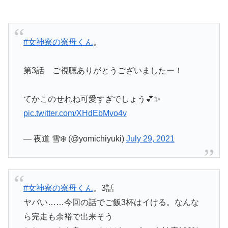
#女神寮の寮母くん
。
第3話 ご視聴ありがとうございましたー！
てかこのせれね可愛すぎでしょう💕✨
pic.twitter.com/XHdEbMvo4v
— 夜道 雪❄️ (@yomichiyuki)
July 29, 2021
#女神寮の寮母くん
。3話
ヤバい……今回の話でご飯3杯はイける。なんな
ら完走も余裕で出来そう