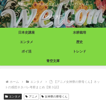
大学なんていうのはおこがましいけど学ぶっていいよね
パペリ大学
日本史講座
水耕栽培
エンタメ
歴史
ポイ活
トレンド
青空文庫
ホーム
エンタメ
【アニメ女神寮の寮母くん】ネッ
トの感想ネタバレ考察まとめ【第３話】
エンタメ
アニメ
女神寮の寮母くん