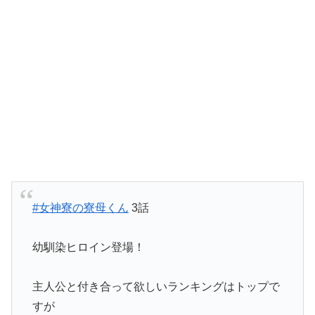
#女神寮の寮母くん
3話
幼馴染ヒロイン登場！
主人公と付き合って欲しいランキングはトップで
すが