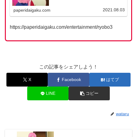
2021.08.03
paperidaigaku.com
https://paperidaigaku.com/entertainment/ryobo3
この記事をシェアしよう！
X
Facebook
はてブ
LINE
コピー
wataru