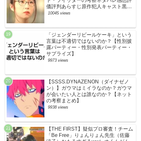
ト・ツイッターの考察ネタバレ感想評
価評判あらすじ原作犯人キャスト黒幕
伏線まとめ】
10045 views
「ジェンダーリビールケーキ」という
言葉は不適切ではないのか？【性別披
露パーティー・性別発表パーティー・
サプライズ】
9973 views
【SSSS.DYNAZENON（ダイナゼノ
ン）】ガウマはミイラなのか？ガウマ
が会いたい人とは誰なのか？【ネット
の考察まとめ】
9938 views
【THE FIRST】疑似プロ審査！チーム
「Be Free」りょんりょん先生（佐藤