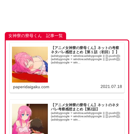
女神寮の寮母くん 記事一覧
【アニメ女神寮の寮母くん】ネットの考察
ネタバレ感想まとめ【第１話（初回）】】
(adsbygoogle = window.adsbygoogle || []).push({});
(adsbygoogle = window.adsbygoogle || []).push({});
(adsbygoogle = win...
2021.07.18
paperidaigaku.com
【アニメ女神寮の寮母くん】ネットのネタ
バレ考察感想まとめ【第2話】
(adsbygoogle = window.adsbygoogle || []).push({});
(adsbygoogle = window.adsbygoogle || []).push({});
(adsbygoogle = win...