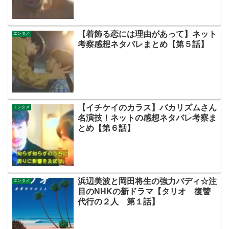
すじ評判伏線キャスト批判脚本犯人黒
幕まとめ・横浜流星・阿部寛・日曜劇
場・ＴＢＳ・テルマエロマエ】
【着飾る恋には理由があって】ネット
エンタメ
考察感想ネタバレまとめ【第５話】
【イチケイのカラス】バカリズムさん
エンタメ
名演技！ネットの感想ネタバレ考察ま
とめ【第６話】
浜辺美波と岡田将生の強力バディ☆注
エンタメ
目のNHKの新ドラマ【タリオ 復讐
代行の２人 第１話】