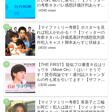
介が深い眠りに落ちた！【ツイッター
の考察ネタバレ感想評価評判あらすじ
原作犯人キャスト黒幕伏線まとめ】
14345 views
【マイファミリー考察】ポスターを見
れば犯人がわかる！？【ツイッターの
考察ネタバレ評価黒幕評判感想批判原
作犯人キャスト脚本あらすじ伏線まと
め】
14016 views
【THE FIRST】疑似プロ審査６位はリ
ョウキ（Move On）！はい！そうで
す！賛否両論です！週刊誌スキャンダ
ルの件も尾を引いてます！【ザファー
スト・ネットのネタバレ感想考察まと
13039 views
め・スッキリ・BE:FIRST・ビーファ
ースト】
【マイファミリー考察】香菜子と三輪
が死亡！犯人は誰だ！【ツイッターの