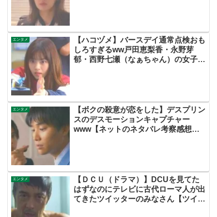
【ハコヅメ】バースデイ通常点検おも
エンタメ
しろすぎるww戸田恵梨香・永野芽
郁・西野七瀬（なぁちゃん）の女子会
最強！ロケ地（聖地）は宇都宮のオリ
オン通り商店街！辞職願ビリビリで
SPEC思い出す人続出！【ネットの考
察ネタバレ感想まとめ・第１話】
【ボクの殺意が恋をした】デスプリン
エンタメ
スのデスモーションキャプチャー
www【ネットのネタバレ考察感想ま
とめ・第４話】
【ＤＣＵ（ドラマ）】DCUを見てた
エンタメ
はずなのにテレビに古代ローマ人が出
てきたツイッターのみなさん【ツイッ
ターの考察ネタバレ感想原作評価あら