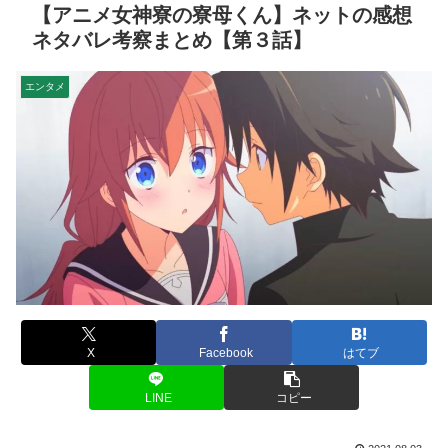
【アニメ女神寮の寮母くん】ネットの感想
ネタバレ考察まとめ【第３話】
エンタメ
X
Facebook
はてブ
LINE
コピー