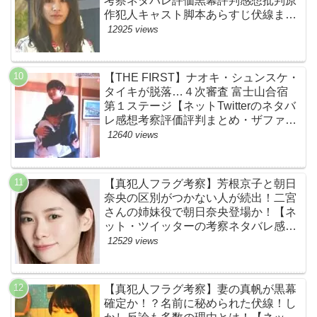
考察ネタバレ評価黒幕評判感想批判原
作犯人キャスト脚本あらすじ伏線まと
め】
12925 views
【THE FIRST】ナオキ・シュンスケ・
タイキが脱落…４次審査 富士山合宿
第１ステージ【ネットTwitterのネタバ
レ感想考察評価評判まとめ・ザファー
スト・スッキリ・BE:FIRST・ビーフ
12640 views
ァースト】
【真犯人フラグ考察】芳根京子と朝日
奈央の区別がつかない人が続出！二宮
さんの姉妹役で朝日奈央登場か！【ネ
ット・ツイッターの考察ネタバレ感想
評価評判あらすじ原作犯人キャスト黒
12529 views
幕伏線まとめ】
【真犯人フラグ考察】妻の真帆が黒幕
確定か！？名前に秘められた伏線！し