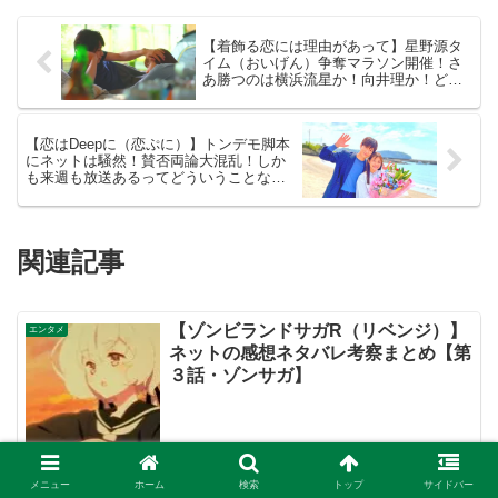
【着飾る恋には理由があって】星野源タ
イム（おいげん）争奪マラソン開催！さ
あ勝つのは横浜流星か！向井理か！どっ
ちだ！？【ネットの考察感想ネタバレま
とめ・第８話】
【恋はDeepに（恋ぷに）】トンデモ脚本
にネットは騒然！賛否両論大混乱！しか
も来週も放送あるってどういうことなの
よ！？2021年春クール最大の問題作を見
逃すな！【ネットのネタバレ考察感想ま
とめ・最終回】
関連記事
【ゾンビランドサガR（リベンジ）】
エンタメ
ネットの感想ネタバレ考察まとめ【第
３話・ゾンサガ】
メニュー
ホーム
検索
トップ
サイドバー
北条宗真の言葉「頼んだで…みく
エンタメ