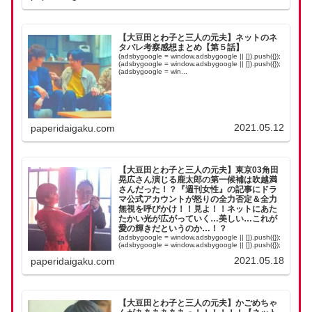
【大豆田とわ子と三人の元夫】ネットのネ
タバレ考察感想まとめ【第５話】
(adsbygoogle = window.adsbygoogle || []).push({});
(adsbygoogle = window.adsbygoogle || []).push({});
(adsbygoogle = win...
2021.05.12
paperidaigaku.com
【大豆田とわ子と三人の元夫】東京03角田
晃広さん演じる鹿太郎の第一候補は吹越満
さんだった！？『週刊女性』の記事にドラ
マ公式アカウントが怒りの全力否定＆全力
無視を呼びかけ！！見よ！！ネットにあた
たかい光が広がっていく…美しい…これが
愛の輝きだというのか…！？
(adsbygoogle = window.adsbygoogle || []).push({});
(adsbygoogle = window.adsbygoogle || []).push({});
(adsbygoogle = win...
2021.05.18
paperidaigaku.com
【大豆田とわ子と三人の元夫】かごめちゃ