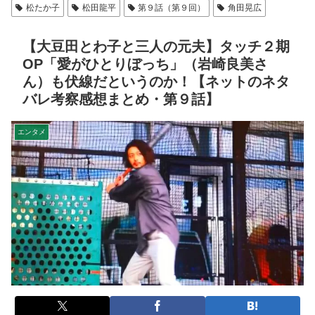
松たか子
松田龍平
第９話（第９回）
角田晃広
【大豆田とわ子と三人の元夫】タッチ２期
OP「愛がひとりぼっち」（岩崎良美さ
ん）も伏線だというのか！【ネットのネタ
バレ考察感想まとめ・第９話】
エンタメ