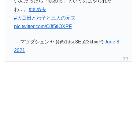
いんだったら「眺める」というのはやられた
わ…。
#まめ夫
#大豆田とわ子と三人の元夫
pic.twitter.com/OJf5tjOXPF
— マツダシュンヤ (@51dsc8Eu23khxiP)
June 8,
2021