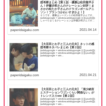
想考察まとめ【第１話・優勝は松田龍平さ
ん！伊藤沙莉さんのナレーション好評！ま
さかの松たか子さんのドラゴンボールアニ
ソン！ブランコかわいすぎかよ！】
そうです。優勝はシーズン１の松田龍平さんです。
(adsbygoogle = window.adsbygoogle || []).push({});
しゃべりまくるナレーションは伊藤沙莉さんです。
(adsbygoogle = window...
2021.04.14
paperidaigaku.com
【大豆田とわ子と三人の元夫】ネットの感
想考察ネタバレまとめ【第２話】
(adsbygoogle = window.adsbygoogle || []).push({});
(adsbygoogle = window.adsbygoogle || []).push({});
(adsbygoogle = win...
2021.04.21
paperidaigaku.com
【大豆田とわ子と三人の元夫】「清少納言
とステーションワゴンくらい関係ない」が
トレンド入りww【第２話】
(adsbygoogle = window.adsbygoogle || []).push({});
(adsbygoogle = window.adsbygoogle || []).push({});
(adsbygoogle = win...