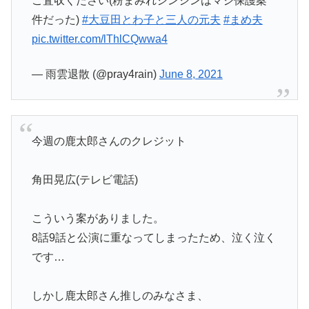
ご査収ください(粉まみれシンシンはマジ保護案
件だった)
#大豆田とわ子と三人の元夫
#まめ夫
pic.twitter.com/lThlCQwwa4
— 雨雲退散 (@pray4rain)
June 8, 2021
今週の鹿太郎さんのクレジット
角田晃広(テレビ電話)
こういう案がありました。
8話9話と公演に重なってしまったため、泣く泣く
です…
しかし鹿太郎さん推しのみなさま、