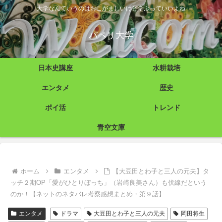
大学なんていうのはおこがましいけど学ぶっていいよね
パペリ大学
日本史講座
水耕栽培
エンタメ
歴史
ポイ活
トレンド
青空文庫
ホーム
エンタメ
【大豆田とわ子と三人の元夫】タ
ッチ２期OP「愛がひとりぼっち」（岩崎良美さん）も伏線だという
のか！【ネットのネタバレ考察感想まとめ・第９話】
エンタメ
ドラマ
大豆田とわ子と三人の元夫
岡田将生