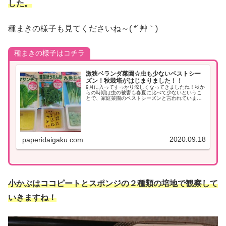
した。
種まきの様子も見てくださいね～( *´艸｀)
種まきの様子はコチラ
激狭ベランダ菜園☆虫も少ないベストシー
ズン！秋栽培がはじまりました！！
9月に入ってすっかり涼しくなってきましたね！秋か
らの時期は虫の被害も春夏に比べて少ないというこ
とで、家庭菜園のベストシーズンと言われています
(・∀・)もちろんわたしも秋栽培楽しみますよ～♪ア
レ？夏栽培の記事が全然できてないじゃないか(。
´･...
2020.09.18
paperidaigaku.com
小かぶはココピートとスポンジの２種類の培地で観察して
いきますね！