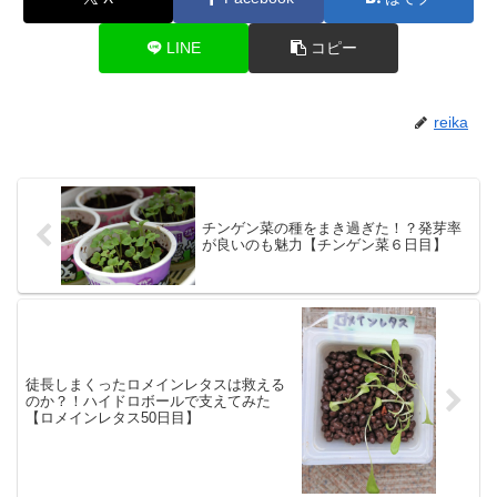
LINE
コピー
reika
チンゲン菜の種をまき過ぎた！？発芽率
が良いのも魅力【チンゲン菜６日目】
徒長しまくったロメインレタスは救える
のか？！ハイドロボールで支えてみた
【ロメインレタス50日目】