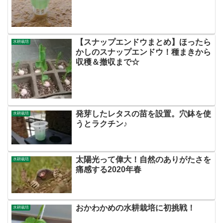
【スナップエンドウまとめ】ほったら
水耕栽培
かしのスナップエンドウ！種まきから
収穫＆撤収まで☆
発芽したレタスの苗を設置。穴鉢を使
水耕栽培
うとラクチン♪
太陽光って偉大！自然のありがたさを
水耕栽培
痛感する2020年春
おかわかめの水耕栽培に初挑戦！
水耕栽培