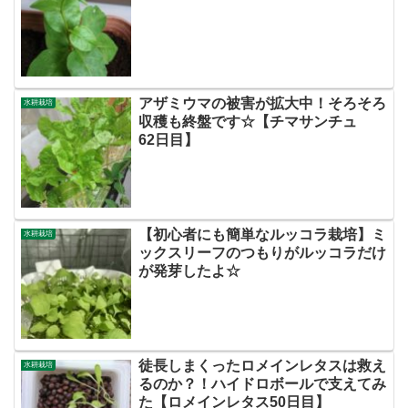
アザミウマの被害が拡大中！そろそろ
水耕栽培
収穫も終盤です☆【チマサンチュ
62日目】
【初心者にも簡単なルッコラ栽培】ミ
水耕栽培
ックスリーフのつもりがルッコラだけ
が発芽したよ☆
徒長しまくったロメインレタスは救え
水耕栽培
るのか？！ハイドロボールで支えてみ
た【ロメインレタス50日目】