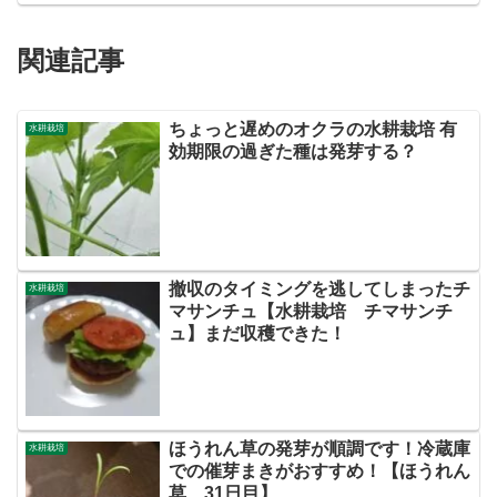
関連記事
ちょっと遅めのオクラの水耕栽培 有
水耕栽培
効期限の過ぎた種は発芽する？
撤収のタイミングを逃してしまったチ
水耕栽培
マサンチュ【水耕栽培 チマサンチ
ュ】まだ収穫できた！
ほうれん草の発芽が順調です！冷蔵庫
水耕栽培
での催芽まきがおすすめ！【ほうれん
草 31日目】