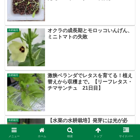
オクラの成長期とモロッコいんげん、
水耕栽培
ミニトマトの失敗
激狭ベランダでレタスを育てる！植え
水耕栽培
替えから収穫まで。【リーフレタス・
チマサンチュ 21日目】
【水菜の水耕栽培】発芽には光が必
水耕栽培
要！寒くても育てやすいから秋栽培が
おすすめ☆
メニュー
ホーム
検索
トップ
サイドバー