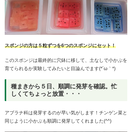
スポンジの方は５粒ずつを6つのスポンジにセット！
このスポンジは最終的に穴鉢に移して、土なしで小かぶを
育てられるか実験してみたいと目論んでます(*´ω｀*)
種まきから５日、順調に発芽を確認。忙
しくてちょっと放置・・・
アブラナ科は発芽するのが早い気がします！チンゲン菜と
同じように小かぶも順調に発芽してくれました(^^)