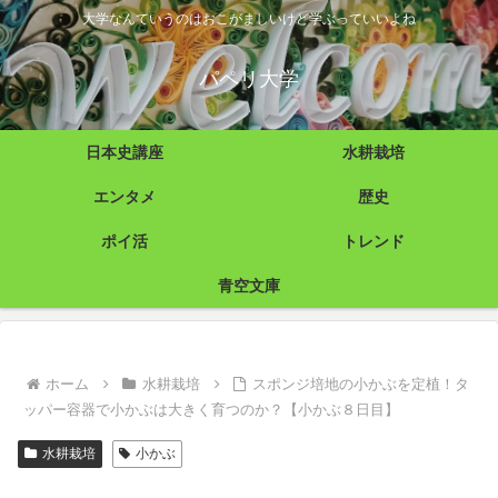
大学なんていうのはおこがましいけど学ぶっていいよね
パペリ大学
日本史講座
水耕栽培
エンタメ
歴史
ポイ活
トレンド
青空文庫
ホーム
水耕栽培
スポンジ培地の小かぶを定植！タ
ッパー容器で小かぶは大きく育つのか？【小かぶ８日目】
水耕栽培
小かぶ