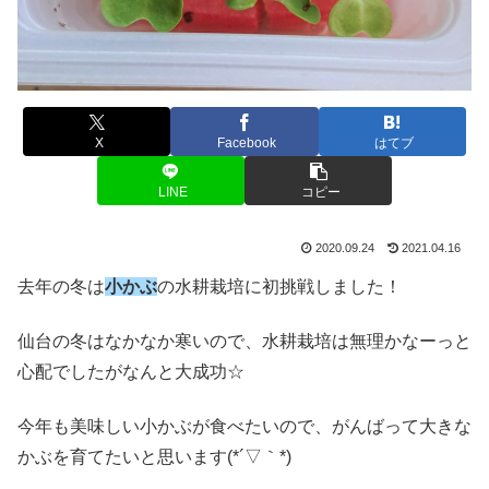
X
Facebook
はてブ
LINE
コピー
2020.09.24
2021.04.16
去年の冬は
小かぶ
の水耕栽培に初挑戦しました！
仙台の冬はなかなか寒いので、水耕栽培は無理かなーっと
心配でしたがなんと大成功☆
今年も美味しい小かぶが食べたいので、がんばって大きな
かぶを育てたいと思います(*´▽｀*)