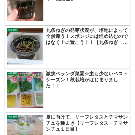
九条ねぎの発芽状況が、培地によって
水耕栽培
全然違う！スポンジには埋め込むので
はなく上に置こう！！【九条ねぎ 8
日目】
激狭ベランダ菜園☆虫も少ないベスト
水耕栽培
シーズン！秋栽培がはじまりまし
た！！
夏に向けて、リーフレタスとチマサン
水耕栽培
チュを種まき【リーフレタス・チマサ
ンチュ１日目】