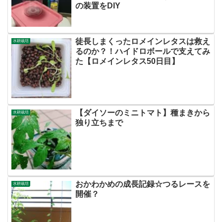
の装置をDIY
徒長しまくったロメインレタスは救え
水耕栽培
るのか？！ハイドロボールで支えてみ
た【ロメインレタス50日目】
【ダイソーのミニトマト】種まきから
水耕栽培
独り立ちまで
おかわかめの成長記録☆つるレースを
水耕栽培
開催？