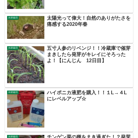
太陽光って偉大！自然のありがたさを
水耕栽培
痛感する2020年春
五寸人参のリベンジ！！冷蔵庫で催芽
水耕栽培
まきしたら発芽がキレイにそろった
よ！【にんじん 12日目】
ハイポニカ液肥を購入！！１L→４L
水耕栽培
にレベルアップ☆
チンゲン菜の種をまき過ぎた！？発芽
水耕栽培