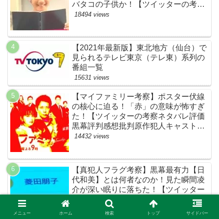
バタコの子供か！【ツイッターの考察
ネタバレ感想評価評判あらすじ原作犯
18494 views
人キャスト黒幕伏線まとめ】
【2021年最新版】東北地方（仙台）で
見られるテレビ東京（テレ東）系列の
番組一覧
15631 views
【マイファミリー考察】ポスター伏線
の核心に迫る！「赤」の意味が怖すぎ
た！【ツイッターの考察ネタバレ評価
黒幕評判感想批判原作犯人キャスト脚
本あらすじ伏線まとめ】
14432 views
【真犯人フラグ考察】黒幕最有力【日
代和美】とは何者なのか！見た瞬間凌
介が深い眠りに落ちた！【ツイッター
の考察ネタバレ感想評価評判あらすじ
原作犯人キャスト黒幕伏線まとめ】
14345 views
メニュー
ホーム
検索
トップ
サイドバー