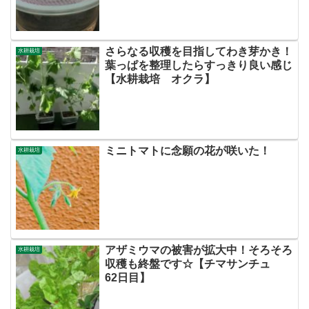
さらなる収穫を目指してわき芽かき！
水耕栽培
葉っぱを整理したらすっきり良い感じ
【水耕栽培 オクラ】
ミニトマトに念願の花が咲いた！
水耕栽培
アザミウマの被害が拡大中！そろそろ
水耕栽培
収穫も終盤です☆【チマサンチュ
62日目】