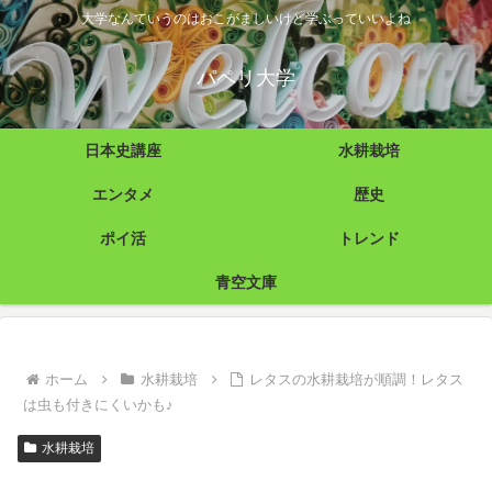
大学なんていうのはおこがましいけど学ぶっていいよね
パペリ大学
日本史講座
水耕栽培
エンタメ
歴史
ポイ活
トレンド
青空文庫
ホーム
水耕栽培
レタスの水耕栽培が順調！レタス
は虫も付きにくいかも♪
水耕栽培