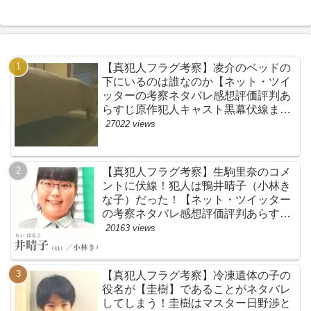
【真犯人フラグ考察】凌介のベッドの
下にいるのは誰なのか【ネット・ツイ
ッターの考察ネタバレ感想評価評判あ
らすじ原作犯人キャスト黒幕伏線まと
め】
27022 views
【真犯人フラグ考察】生駒里奈のコメ
ントに伏線！犯人は鴨井晴子（小林き
な子）だった！【ネット・ツイッター
の考察ネタバレ感想評価評判あらすじ
原作犯人キャスト黒幕伏線まとめ・鴨
20163 views
居晴子】
【真犯人フラグ考察】冷凍遺体の子の
役名が【圭樹】であることがネタバレ
してしまう！圭樹はマスター日野渉と