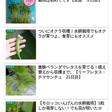
栽培は初めてです【豆苗 ３日目】
ついにオクラ収穫！水耕栽培でもオク
水耕栽培
ラが育つよ。食育にもオススメ
激狭ベランダでレタスを育てる！植え
水耕栽培
替えから収穫まで。【リーフレタス・
チマサンチュ 21日目】
【モロッコいんげんの水耕栽培】1粒
水耕栽培
しか発芽しない！でも花が咲いた☆