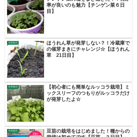
率が良いのも魅力【チンゲン菜６日
目】
ほうれん草が発芽しない？！冷蔵庫で
水耕栽培
の催芽まきにチャレンジ☆【ほうれん
草 21日目】
【初心者にも簡単なルッコラ栽培】ミ
水耕栽培
ックスリーフのつもりがルッコラだけ
が発芽したよ☆
豆苗の栽培をはじめました！種からの
水耕栽培