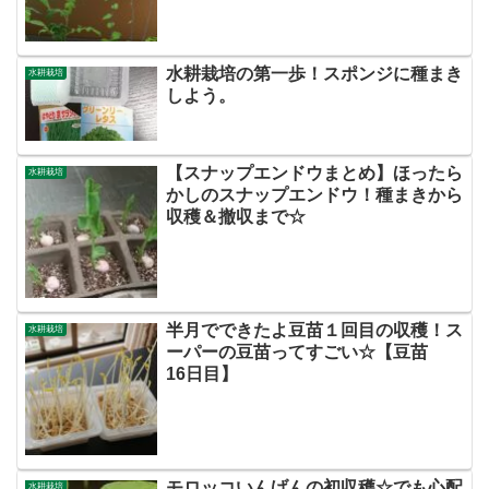
水耕栽培の第一歩！スポンジに種まき
水耕栽培
しよう。
【スナップエンドウまとめ】ほったら
水耕栽培
かしのスナップエンドウ！種まきから
収穫＆撤収まで☆
半月でできたよ豆苗１回目の収穫！ス
水耕栽培
ーパーの豆苗ってすごい☆【豆苗
16日目】
モロッコいんげんの初収穫☆でも心配
水耕栽培