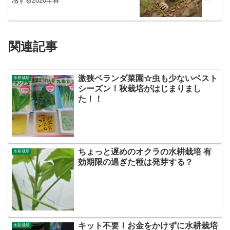
感する2020年春
関連記事
激狭ベランダ菜園☆虫も少ないベスト
水耕栽培
シーズン！秋栽培がはじまりまし
た！！
ちょっと遅めのオクラの水耕栽培 有
水耕栽培
効期限の過ぎた種は発芽する？
キット不要！お金をかけずに水耕栽培
水耕栽培