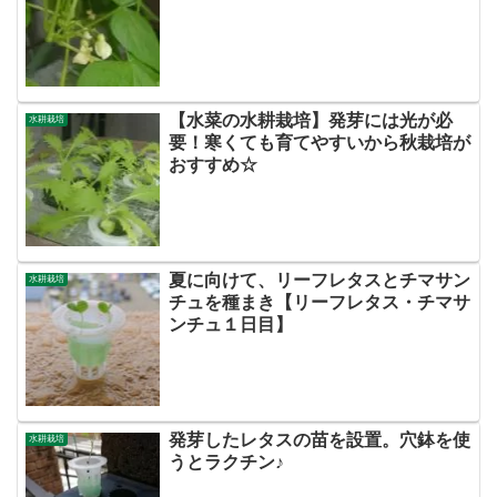
【水菜の水耕栽培】発芽には光が必
水耕栽培
要！寒くても育てやすいから秋栽培が
おすすめ☆
夏に向けて、リーフレタスとチマサン
水耕栽培
チュを種まき【リーフレタス・チマサ
ンチュ１日目】
発芽したレタスの苗を設置。穴鉢を使
水耕栽培
うとラクチン♪