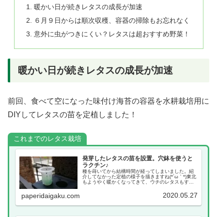
暖かい日が続きレタスの成長が加速
６月９日からは順次収穫、容器の掃除もお忘れなく
意外に虫がつきにくい？レタスは超おすすめ野菜！
暖かい日が続きレタスの成長が加速
前回、食べて空になった味付け海苔の容器を水耕栽培用に
DIYしてレタスの苗を定植しました！
これまでのレタス栽培
発芽したレタスの苗を設置。穴鉢を使うと
ラクチン♪
種を蒔いてから結構時間が経ってしまいました。紹
介してなかった定植の様子を描きますね(*´ω｀*)東北
もようやく暖かくなってきて、ウチのレタスもすく
すくと育っていますよ。スポンジに蒔いた種が発芽
しました！ちょっと徒長気味…これは発芽してすぐ
2020.05.27
paperidaigaku.com
の...