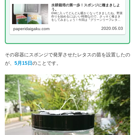
水耕栽培の第一歩！スポンジに種まきしよ
う。
GWに入ってどんどん暖かくなってきましたね。野菜
作りを始めるにはいい時期なので、さっそく種まき
をしてみましょう！今回は『グリーンリーフレタ
ス』『サラダ水菜』『ビタミン菜（小松菜）』を蒔
きます。初心者向きのリーフ系の野菜がおすすめで
2020.05.03
paperidaigaku.com
すよ(*・...
その容器にスポンジで発芽させたレタスの苗を設置したの
が、
5月15日
のことです。